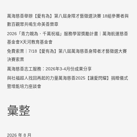
萬海慈善舉辦【愛有為】第八屆身障才藝徵選決賽 18組參賽者與
數百觀眾共鳴生命美善樂章
2026「青力親為．千萬祝福」服務學習獎勵計畫｜萬海航運慈善
基金會X天河教育基金會
免費索票｜7/18【愛有為】第八屆萬海慈善身障者才藝徵選大賽
決賽索票
萬海慈善志工服務：2026年3-4月份成果分享
與社福超人找回再起的力量萬海慈善2025【讓愛閃耀】捐贈儀式
暨增能培力座談會
彙整
2026 年 8 月