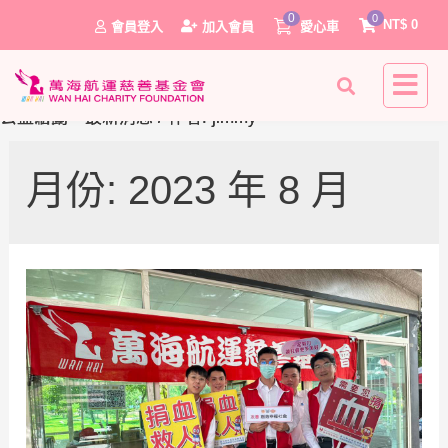
萬海慈善快樂捐血日 全台
萬海慈善志工服務：7月份
0
0
NT$
0
會員登入
加入會員
愛心車
12地點募得1052袋熱血
成果分享
公益新聞
公益活動
、
、
最新消息
最新消息
/ 作者:
/ 作者:
jimmy
jimmy
月份:
2023 年 8 月
0