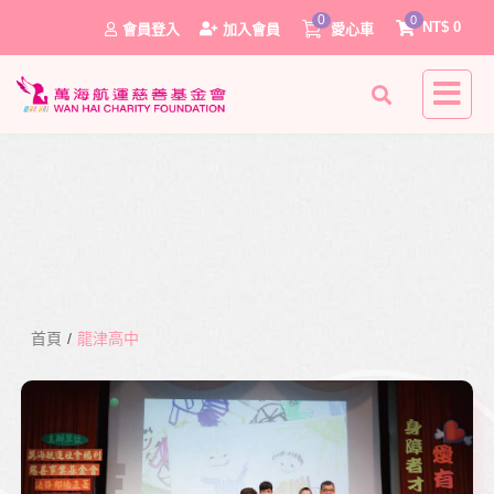
0
0
NT$
0
會員登入
加入會員
愛心車
首頁
/
龍津高中
0