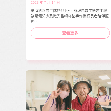
2025 年 7 月 14 日
萬海慈善志工隊於6月份，辦理昆蟲生態志工服
務關懷兒少及微光島嶼杯墊手作進行長者陪伴服
務。
查看更多