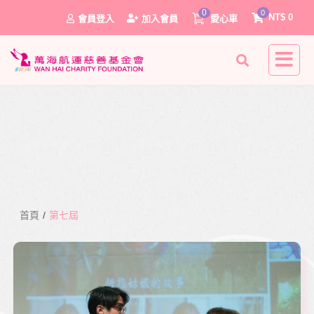
0
0
NT$
0
會員登入
加入會員
愛心車
首頁
/
第七屆
0