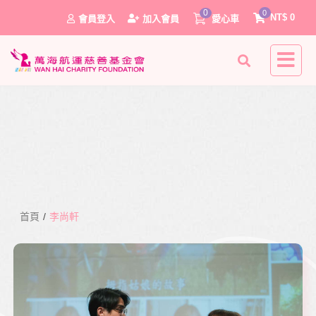
0
0
NT$
0
會員登入
加入會員
愛心車
首頁
/
李尚軒
0