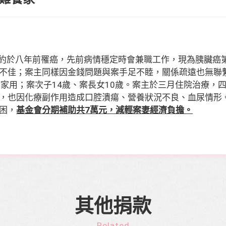
案主約於八年前罹癌，先前病情穩定時會兼職工作，現為胰臟
不佳；案主同樣因金錢問題與案手足不睦，關係疏遠也無聯
補家用；案次子14歲、案長女10歲。案主於三月住院治療，
，也因化療副作用造成口腔潰瘍、營養狀況不良、血尿情形
困，
基金會分期補助共7萬元，減輕案妻經濟負擔。
其他捐款
Related