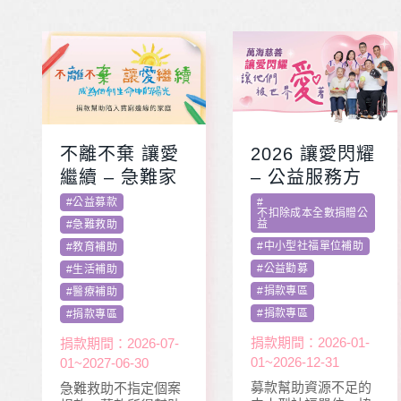
不離不棄 讓愛
2026 讓愛閃耀
繼續 – 急難家
– 公益服務方
庭扶助專案
案補助專案 勸
#
公益募款
#
不扣除成本全數捐贈公
募活動指定捐
益
#
急難救助
款
#
中小型社福單位補助
#
教育補助
#
公益勸募
#
生活補助
#
捐款專區
#
醫療補助
#
捐款專區
#
捐款專區
捐款期間：2026-01-
捐款期間：2026-07-
01~2026-12-31
01~2027-06-30
募款幫助資源不足的
急難救助不指定個案