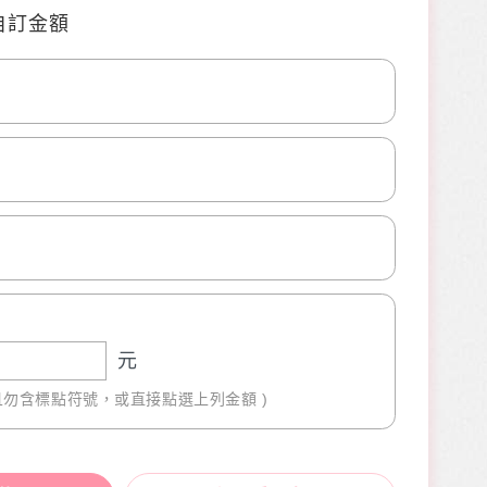
自訂金額
0
0
元
且勿含標點符號，或直接點選上列金額 )