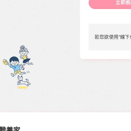
立即捐
若您欲使用“線下
收難養家