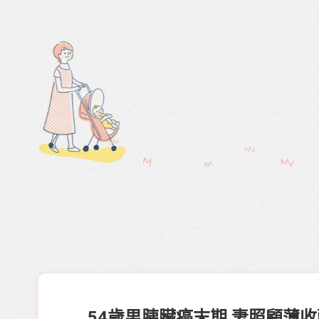
54歲男胰臟癌末期 妻照顧薄