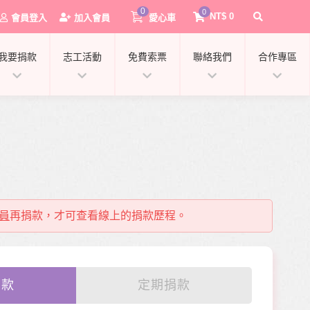
0
0
NT$
0
會員登入
加入會員
愛心車
我要捐款
志工活動
免費索票
聯絡我們
合作專區
員
再捐款，才可查看線上的捐款歷程。
0
捐款
定期捐款