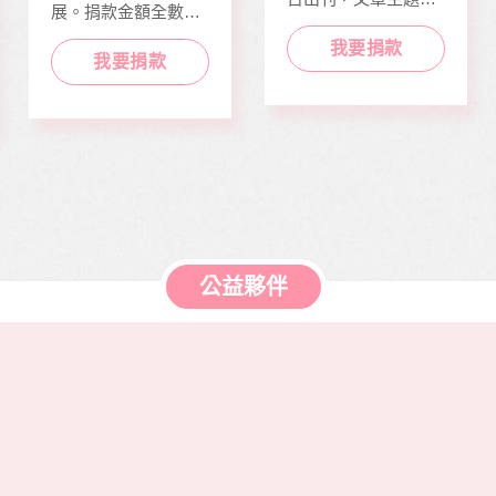
展。捐款金額全數用
含公益、生活、心
於本會公益服務工
靈、健康、人文傳遞
我要捐款
作，如熱氣球升空、
正能量及價值觀，是
我要捐款
當我們同在醫起、愛
本刊物的發行理念。
有為、志願服務、物
邀請您長期駐印 本刊
資捐助等各項服務。
物，助印價每本66
元，一年12期共700
元，邀請您和萬海航
運慈善基金會 在公益
的路上，共同打造善
循環的美麗新世界。
公益夥伴