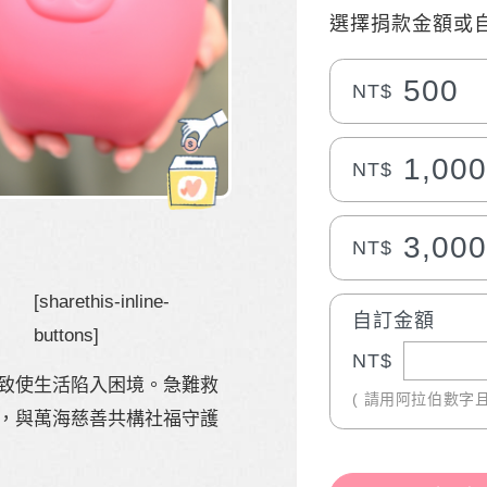
選擇捐款金額或
500
NT$
1,00
NT$
3,00
NT$
[sharethis-inline-
自訂金額
buttons]
NT$
致使生活陷入困境。急難救
( 請用阿拉伯數字
，與萬海慈善共構社福守護