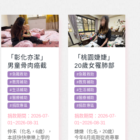
「彰化亦潔」
「桃園婕婕」
男童骨肉癌截
20歲女罹肺部
肢化療 受暴單
罕病 父兼多份
#
急難救助
#
急難救助
親媽照顧陷困
工愁醫費
#
教育補助
#
教育補助
#
生活補助
#
生活補助
#
醫療補助
#
醫療補助
#
捐款專區
#
捐款專區
捐款期間：2026-07-
捐款期間：2026-07-
01~2026-08-31
01~2026-08-31
仲禾（化名，6歲），
婕婕（化名，20歲）
本該快快樂樂上學的
今年6月底剛從商專畢