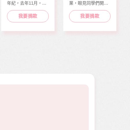
年紀，去年11月，因
業，眼見同學們開心
走路姿勢異常到院檢
迎接人生下一階段，
查，確診罹患骨肉癌
她卻因病無法面試工
我要捐款
我要捐款
二期。因病況變化太
作而感到沮喪。婕婕
快，切除後腫瘤又馬
在校原是熱舞社成
上復發，短短幾個月
員，個性活潑開朗，
內就開刀兩次，最後
113年年底時，因一
只好截肢保命。
次小感冒久咳不癒，
二個月後意外檢查出
罹患罕見疾病囊狀纖
維化症