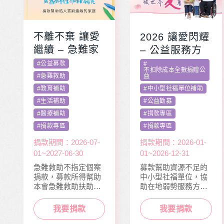
不離不棄 讓愛
2026 讓愛閃耀
繼續 – 急難家
– 公益服務方
庭扶助專案
案補助專案 勸
#
公益募款
#
不扣除成本全數捐贈公
募活動指定捐
益
#
急難救助
款
#
中小型社福單位補助
#
教育補助
#
公益勸募
#
生活補助
#
捐款專區
#
醫療補助
#
捐款專區
#
捐款專區
捐款期間：2026-01-
捐款期間：2026-07-
01~2026-12-31
01~2027-06-30
募款幫助資源不足的
急難救助不指定個案
中小型社福單位，協
捐款，募款所得幫助
助在地弱勢服務方案
本會急難救助扶助之
推動，照顧到更多弱
近貧家庭，協助他們
勢族群。
度過經濟困境。
我要捐款
我要捐款