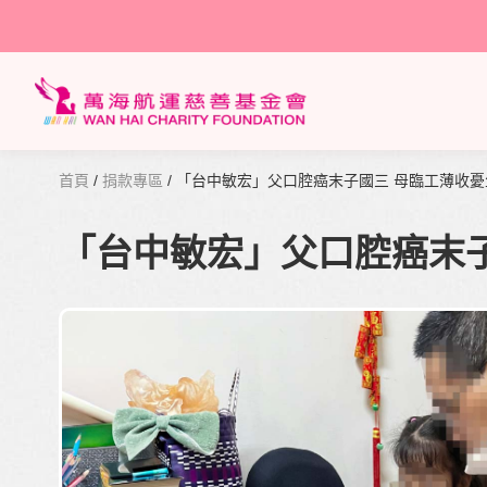
首頁
/
捐款專區
/ 「台中敏宏」父口腔癌末子國三 母臨工薄收憂
「台中敏宏」父口腔癌末