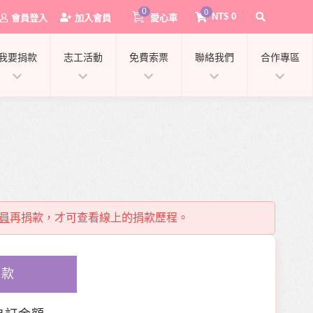
0
0
NT$
0
會員登入
加入會員
愛心車
我要捐款
志工活動
免費索票
聯絡我們
合作專區
員
再捐款，才可查看線上的捐款歷程。
0
捐款