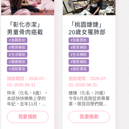
「彰化亦潔」
「桃園婕婕」
男童骨肉癌截
20歲女罹肺部
肢化療 受暴單
罕病 父兼多份
#
急難救助
#
急難救助
親媽照顧陷困
工愁醫費
#
教育補助
#
教育補助
#
生活補助
#
生活補助
#
醫療補助
#
醫療補助
#
捐款專區
#
捐款專區
捐款期間：2026-07-
捐款期間：2026-07-
01~2026-08-31
01~2026-08-31
仲禾（化名，6歲），
婕婕（化名，20歲）
本該快快樂樂上學的
今年6月底剛從商專畢
年紀，去年11月，因
業，眼見同學們開心
走路姿勢異常到院檢
迎接人生下一階段，
查，確診罹患骨肉癌
她卻因病無法面試工
我要捐款
我要捐款
二期。因病況變化太
作而感到沮喪。婕婕
快，切除後腫瘤又馬
在校原是熱舞社成