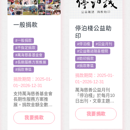
一般捐款
停泊棧公益助
印
#
一般捐款
#
停泊棧
#
公益月刊
#
不指定捐款
#
公益雜誌隨喜贈閱
#
萬海慈善基金會
#
助印捐款
#
長期服務方案推展
#
捐款專區
#
捐款專區
捐款期間：2025-01-
捐款期間：2025-01-
01~2026-12-31
01~2026-12-31
萬海慈善公益月刊
支持萬海慈善基金會
「停泊棧」於每月10
長期性服務方案推
日出刊，文章主題包
展。捐款金額全數用
含公益、生活、心
於本會公益服務工
靈、健康、人文傳遞
我要捐款
作，如熱氣球升空、
正能量及價值觀，是
我要捐款
當我們同在醫起、愛
本刊物的發行理念。
有為、志願服務、物
邀請您長期駐印 本刊