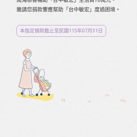
萬海慈善補助「台中敏宏」生活費10萬元。
邀請您捐款響應幫助「台中敏宏」度過困境。
本指定捐款截止至⺠國115年07月31日