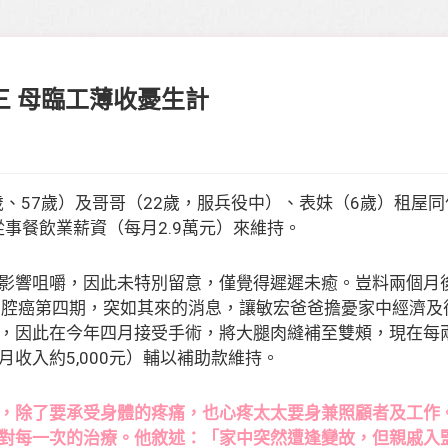
三 母臨工薄收憂生計
歲、57歲）及哥哥（22歲，服兵役中）、表妹（6歲）租屋同
從事餐飲業薪資（每月2.9萬元）來維持。
影響咀嚼，因此未特別留意，僅覺得遲遲未癒。豈料兩個月
口腔癌第四期，突如其來的消息，讓敏宏爸爸擔憂家中經濟及
，因此在今年四月接受手術，將大腿肉縫補至雙頰，現在每
收入約5,000元）輔以補助款維持。
，除了要承受身體的疼痛，也心疼太太要身兼照顧者及工作
對每一次的治療。他敘述：「家中突然遭逢變故，但親戚入