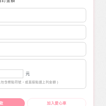
自訂金額
0
0
元
且勿含標點符號，或直接點選上列金額 )
款
加入愛心車