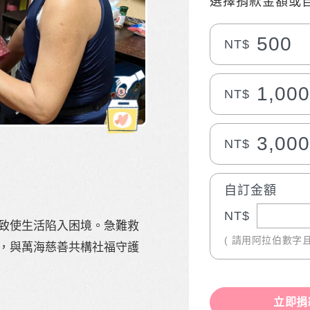
選擇捐款金額或
500
NT$
1,00
NT$
3,00
NT$
自訂金額
NT$
致使生活陷入困境。急難救
( 請用阿拉伯數字
，與萬海慈善共構社福守護
立即捐