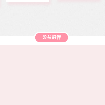
資捐助等各項服務。
物，助印價每本66
元，一年12期共700
元，邀請您和萬海航
運慈善基金會 在公益
的路上，共同打造善
循環的美麗新世界。
公益夥伴