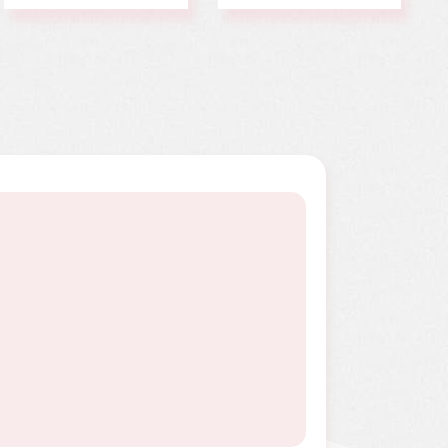
上復發，短短幾個月
員，個性活潑開朗，
內就開刀兩次，最後
113年年底時，因一
只好截肢保命。
次小感冒久咳不癒，
二個月後意外檢查出
罹患罕見疾病囊狀纖
維化症