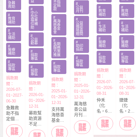
勸募活
益
肢化療
罕病
不指
急難
#
定捐
動指定
救助
受暴單
父兼多
公益
#
#
#
款
月刊
教育
教育
捐款
中小
親媽照
份工愁
補助
補助
#
型社
#
教育
#
顧陷困
醫費
福單
萬海
補助
公益
#
#
位補
慈善
雜誌
生活
生活
助
基金
隨喜
補助
補助
#
會
贈閱
生活
#
補助
#
#
公益
#
#
醫療
醫療
勸募
長期
助印
補助
補助
#
服務
捐款
醫療
#
方案
補助
#
#
捐款
推展
#
捐款
捐款
專區
捐款
專區
專區
#
#
專區
捐款
#
捐款
專區
捐款期
捐款期
捐款
專區
捐款期
專區
間：
間：
捐款期
捐款期
間：
2026-07-
2026-07-
捐款期
間：
間：
2025-01-
01~2026-
01~2026-
間：
2026-07-
2025-01-
01~2026-
08-31
08-31
2026-01-
01~2027-
01~2026-
12-31
仲禾
婕婕
01~2026-
06-30
12-31
萬海慈
（化
（化
12-31
急難救
支持萬
善公益
名，6
名，20
募款幫
助不指
海慈善
月刊
歲），
歲）今
助資源
定個案
基金會
「停泊
我要
我要
本該快
年6月底
不足的
捐款，
我要
長期性
棧」於
捐款
捐款
快樂樂
剛從商
中小型
捐款
我要
募款所
我要
服務方
每月10
上學的
專畢
捐款
我要
社福單
捐款
得幫助
案推
日出