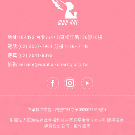
請您和
意外檢
萬海航
查出罹
運慈善
患罕見
基金會
疾病囊
在公益
狀纖維
的路
化症
上，共
地址:104492 台北市中山區松江路136號10樓
同打造
善循環
電話:
(02) 2567-7961
分機7136~7142
的美麗
新世
傳真:
(02) 2541-8093
界。
信箱:
service@wanhai-charity.org.tw
立案核准文號：內授中社字第0920072914號函
財團法人萬海航運社會福利慈善事業基金會 2026 © 版權所有.
網頁設計公司
：振作國際