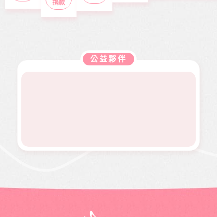
捐款
年紀，
業，眼
位，協
本會急
展。捐
刊，文
去年11
見同學
助在地
難救助
款金額
章主題
月，因
們開心
弱勢服
扶助之
全數用
包含公
走路姿
迎接人
務方案
近貧家
於本會
益、生
勢異常
生下一
推動，
庭，協
公益服
活、心
到院檢
階段，
照顧到
助他們
務工
靈、健
查，確
她卻因
更多弱
公益夥伴
度過經
作，如
康、人
診罹患
病無法
勢族
濟困
熱氣球
文傳遞
骨肉癌
面試工
群。
境。
升空、
正能量
二期。
作而感
當我們
及價值
因病況
到沮
同在醫
觀，是
變化太
喪。婕
起、愛
本刊物
快，切
婕在校
有為、
的發行
除後腫
原是熱
志願服
理念。
瘤又馬
舞社成
務、物
邀請您
上復
員，個
資捐助
長期駐
發，短
性活潑
等各項
印 本刊
短幾個
開朗，
服務。
物，助
月內就
113年年
印價每
開刀兩
底時，
本66
次，最
因一次
元，一
後只好
小感冒
年12期
截肢保
久咳不
共700
命。
癒，二
元，邀
個月後