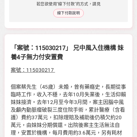
若您欲使用“線下付款”的方式，請見
線下付款說明
「案號：115030217」 兄中風入住機構 妹
養4子無力付安置費
案號：115030217
個案蔡先生（45歲）未婚，曾有藥癮史，長期從事
臨時工作，收入不穩，去年10月失業後，生活仰賴
妹妹接濟。去年12月至今年3月間，案主因腦中風
及顱內動脈瘤破裂三度住院手術，累計醫療（含看
護）費約37萬元，扣除理賠及補助後仍積欠約20
萬元，由妹妹分期償還。出院後案主生活無法自
理，安置於機構，每月費用約3.6萬元，另有耗材