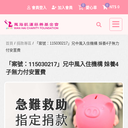
0
0
NT$
0
會員登入
加入會員
愛心車
首頁
/
捐款專區
/ 「案號：115030217」兄中風入住機構 妹養4子無力
付安置費
「案號：115030217」兄中風入住機構 妹養4
子無力付安置費
0