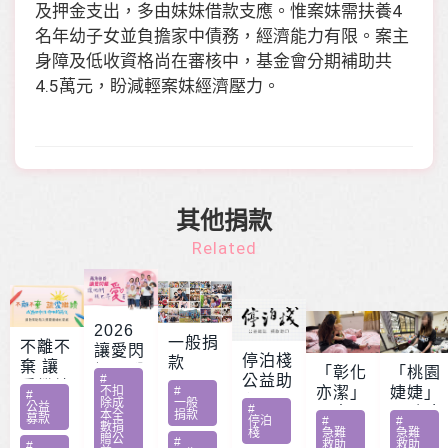
及押金支出，多由妹妹借款支應。惟案妹需扶養4
名年幼子女並負擔家中債務，經濟能力有限。案主
身障及低收資格尚在審核中，基金會分期補助共
4.5萬元，盼減輕案妹經濟壓力。
其他捐款
Related
2026
一般捐
不離不
讓愛閃
停泊棧
款
棄 讓
耀 – 公
「彰化
「桃園
#
公益助
愛繼續
益服務
不扣
#
亦潔」
婕婕」
#
印
除成
一般
– 急難
公益
#
方案補
男童骨
20歲女
本全
捐款
募款
停泊
#
#
家庭扶
數捐
助專案
肉癌截
罹肺部
棧
急難
急難
贈公
#
救助
救助
助專案
#