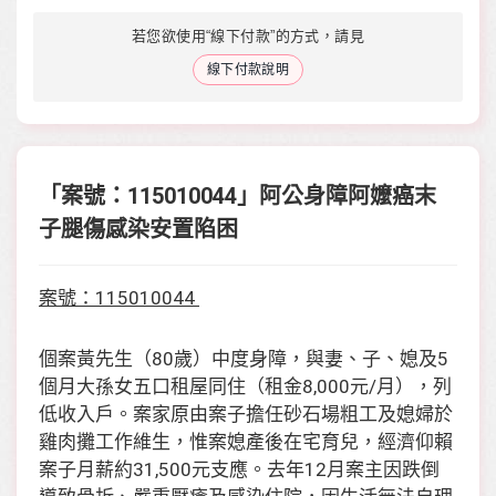
若您欲使用“線下付款”的方式，請見
線下付款說明
「案號：115010044」阿公身障阿嬤癌末
子腿傷感染安置陷困
案號：115010044
個案黃先生（80歲）中度身障，與妻、子、媳及5
個月大孫女五口租屋同住（租金8,000元/月），列
低收入戶。案家原由案子擔任砂石場粗工及媳婦於
雞肉攤工作維生，惟案媳產後在宅育兒，經濟仰賴
案子月薪約31,500元支應。去年12月案主因跌倒