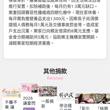
導致骨折、嚴重壓瘡及感染住院，因生活無法自理
進行安置，扣除補助後，每月仍有1.3萬元缺口。
案妻因頜竇惡性腫瘤癌四期化療中，現在家休養，
每月需負擔營養品支出1,500元。因案長子尚須償
還個人債務每月1萬元及交通事故罰金等，造成家
戶支出沉重，案家已向親友借貸約8萬元支應。基
金會分期補助共5萬元，協助案主機構安置開銷，
減輕案家短期經濟重擔。
其他捐款
Related
2026
一般捐
不離不
讓愛閃
停泊棧
款
棄 讓
耀 – 公
「彰化
「桃園