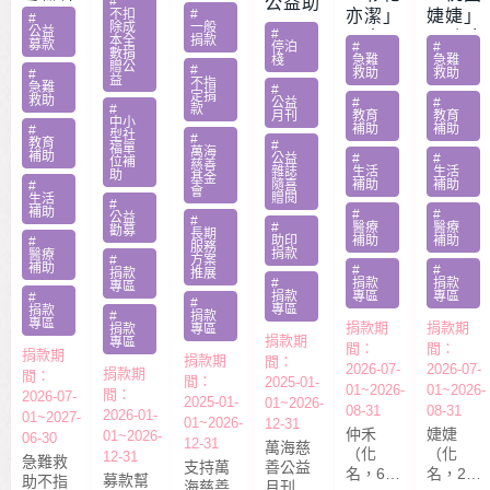
#
公益助
愛繼續
益服務
不扣
#
亦潔」
婕婕」
#
印
除成
一般
– 急難
公益
#
方案補
男童骨
20歲女
本全
捐款
募款
停泊
#
#
家庭扶
數捐
助專案
肉癌截
罹肺部
棧
急難
急難
贈公
#
救助
救助
助專案
#
勸募活
益
肢化療
罕病
不指
急難
#
定捐
動指定
救助
受暴單
父兼多
公益
#
#
#
款
月刊
教育
教育
捐款
中小
親媽照
份工愁
補助
補助
#
型社
#
教育
#
顧陷困
醫費
福單
萬海
補助
公益
#
#
位補
慈善
雜誌
生活
生活
助
基金
隨喜
補助
補助
#
會
贈閱
生活
#
補助
#
#
公益
#
#
醫療
醫療
勸募
長期
助印
補助
補助
#
服務
捐款
醫療
#
方案
補助
#
#
捐款
推展
#
捐款
捐款
專區
捐款
專區
專區
#
#
專區
捐款
#
捐款
專區
捐款期
捐款期
捐款
專區
捐款期
專區
間：
間：
捐款期
捐款期
間：
2026-07-
2026-07-
捐款期
間：
間：
2025-01-
01~2026-
01~2026-
間：
2026-07-
2025-01-
01~2026-
08-31
08-31
2026-01-
01~2027-
01~2026-
12-31
仲禾
婕婕
01~2026-
06-30
12-31
萬海慈
（化
（化
12-31
急難救
支持萬
善公益
名，6
名，20
募款幫
助不指
海慈善
月刊