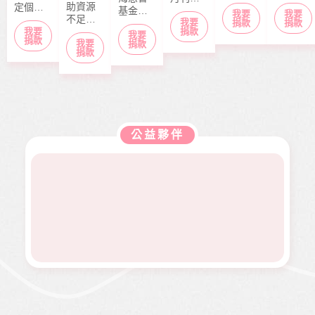
歲），
歲）今
助資源
定個案
基金會
「停泊
我要
我要
本該快
年6月底
不足的
捐款，
我要
長期性
棧」於
捐款
捐款
快樂樂
剛從商
中小型
捐款
我要
募款所
我要
服務方
每月10
上學的
專畢
捐款
我要
社福單
捐款
得幫助
案推
日出
捐款
年紀，
業，眼
位，協
本會急
展。捐
刊，文
去年11
見同學
助在地
難救助
款金額
章主題
月，因
們開心
弱勢服
扶助之
全數用
包含公
走路姿
迎接人
務方案
近貧家
於本會
益、生
勢異常
生下一
推動，
庭，協
公益服
活、心
到院檢
階段，
照顧到
助他們
務工
靈、健
查，確
她卻因
更多弱
公益夥伴
度過經
作，如
康、人
診罹患
病無法
勢族
濟困
熱氣球
文傳遞
骨肉癌
面試工
群。
境。
升空、
正能量
二期。
作而感
當我們
及價值
因病況
到沮
同在醫
觀，是
變化太
喪。婕
起、愛
本刊物
快，切
婕在校
有為、
的發行
除後腫
原是熱
志願服
理念。
瘤又馬
舞社成
務、物
邀請您
上復
員，個
資捐助
長期駐
發，短
性活潑
等各項
印 本刊
短幾個
開朗，
服務。
物，助
月內就
113年年
印價每
開刀兩
底時，
本66
次，最
因一次
元，一