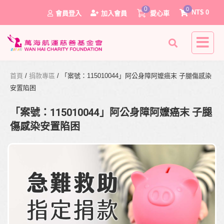
0
0
NT$
0
會員登入
加入會員
愛心車
首頁
/
捐款專區
/ 「案號：115010044」阿公身障阿嬤癌末 子腿傷感染
安置陷困
「案號：115010044」阿公身障阿嬤癌末 子腿
傷感染安置陷困
0