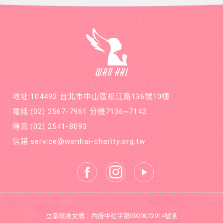
後只好
小感冒
年12期
截肢保
久咳不
共700
命。
癒，二
元，邀
個月後
請您和
意外檢
萬海航
查出罹
運慈善
患罕見
基金會
疾病囊
在公益
狀纖維
的路
化症
上，共
地址:104492 台北市中山區松江路136號10樓
同打造
善循環
電話:
(02) 2567-7961
分機7136~7142
的美麗
新世
傳真:
(02) 2541-8093
界。
信箱:
service@wanhai-charity.org.tw
立案核准文號：內授中社字第0920072914號函