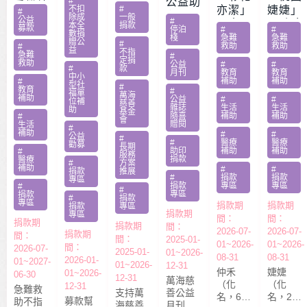
#
公益助
愛繼續
益服務
不扣
#
亦潔」
婕婕」
#
印
除成
一般
– 急難
公益
#
方案補
男童骨
20歲女
本全
捐款
募款
停泊
#
#
家庭扶
數捐
助專案
肉癌截
罹肺部
棧
急難
急難
贈公
#
救助
救助
助專案
#
勸募活
益
肢化療
罕病
不指
急難
#
定捐
動指定
救助
受暴單
父兼多
公益
#
#
#
款
月刊
教育
教育
捐款
中小
親媽照
份工愁
補助
補助
#
型社
#
教育
#
顧陷困
醫費
福單
萬海
補助
公益
#
#
位補
慈善
雜誌
生活
生活
助
基金
隨喜
補助
補助
#
會
贈閱
生活
#
補助
#
#
公益
#
#
醫療
醫療
勸募
長期
助印
補助
補助
#
服務
捐款
醫療
#
方案
補助
#
#
捐款
推展
#
捐款
捐款
專區
捐款
專區
專區
#
#
專區
捐款
#
捐款
專區
捐款期
捐款期
捐款
專區
捐款期
專區
間：
間：
捐款期
捐款期
間：
2026-07-
2026-07-
捐款期
間：
間：
2025-01-
01~2026-
01~2026-
間：
2026-07-
2025-01-
01~2026-
08-31
08-31
2026-01-
01~2027-
01~2026-
12-31
仲禾
婕婕
01~2026-
06-30
12-31
萬海慈
（化
（化
12-31
急難救
支持萬
善公益
名，6
名，20
募款幫
助不指
海慈善
月刊