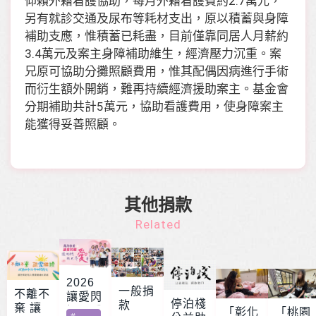
仰賴外籍看護協助，每月外籍看護費約2.7萬元，
另有就診交通及尿布等耗材支出，原以積蓄與身障
補助支應，惟積蓄已耗盡，目前僅靠同居人月薪約
3.4萬元及案主身障補助維生，經濟壓力沉重。案
兄原可協助分攤照顧費用，惟其配偶因病進行手術
而衍生額外開銷，難再持續經濟援助案主。基金會
分期補助共計5萬元，協助看護費用，使身障案主
能獲得妥善照顧。
其他捐款
Related
2026
一般捐
不離不
讓愛閃
停泊棧
款
棄 讓
耀 – 公
「彰化
「桃園