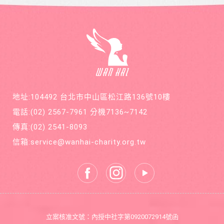
後只好
小感冒
年12期
截肢保
久咳不
共700
命。
癒，二
元，邀
個月後
請您和
意外檢
萬海航
查出罹
運慈善
患罕見
基金會
疾病囊
在公益
狀纖維
的路
化症
上，共
地址:104492 台北市中山區松江路136號10樓
同打造
善循環
電話:
(02) 2567-7961
分機7136~7142
的美麗
新世
傳真:
(02) 2541-8093
界。
信箱:
service@wanhai-charity.org.tw
立案核准文號：內授中社字第0920072914號函