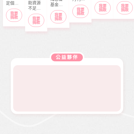
歲），
歲）今
助資源
定個案
基金會
「停泊
我要
我要
本該快
年6月底
不足的
捐款，
我要
長期性
棧」於
捐款
捐款
快樂樂
剛從商
中小型
捐款
我要
募款所
我要
服務方
每月10
上學的
專畢
捐款
我要
社福單
捐款
得幫助
案推
日出
捐款
年紀，
業，眼
位，協
本會急
展。捐
刊，文
去年11
見同學
助在地
難救助
款金額
章主題
月，因
們開心
弱勢服
扶助之
全數用
包含公
走路姿
迎接人
務方案
近貧家
於本會
益、生
勢異常
生下一
推動，
庭，協
公益服
活、心
到院檢
階段，
照顧到
助他們
務工
靈、健
查，確
她卻因
更多弱
公益夥伴
度過經
作，如
康、人
診罹患
病無法
勢族
濟困
熱氣球
文傳遞
骨肉癌
面試工
群。
境。
升空、
正能量
二期。
作而感
當我們
及價值
因病況
到沮
同在醫
觀，是
變化太
喪。婕
起、愛
本刊物
快，切
婕在校
有為、
的發行
除後腫
原是熱
志願服
理念。
瘤又馬
舞社成
務、物
邀請您
上復
員，個
資捐助
長期駐
發，短
性活潑
等各項
印 本刊
短幾個
開朗，
服務。
物，助
月內就
113年年
印價每
開刀兩
底時，
本66
次，最
因一次
元，一