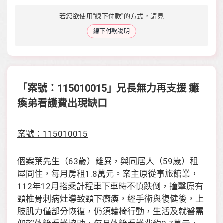
若您欲使用“線下付款”的方式，請見
線下付款說明
「案號：115010015」兄長無力再支援 癱
瘓弟看護費出現缺口
案號：115010015
個案葉先生（63歲）離異，與同居人（59歲）租
屋同住，每月房租1.8萬元。案主原從事旅館業，
112年12月搭乘計程車下車時不慎跌倒，撞擊原有
頸椎骨刺病灶導致頸下癱瘓，經手術與復健後，上
肢肌力僅部分恢復，仍須輪椅行動，生活及就醫需