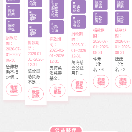
公益
#
#
醫療
醫療
勸募
長期
助印
補助
補助
#
服務
捐款
醫療
#
方案
補助
#
#
捐款
推展
#
捐款
捐款
專區
捐款
專區
專區
#
#
專區
捐款
#
捐款
專區
捐款期
捐款期
捐款
專區
捐款期
專區
間：
間：
捐款期
捐款期
間：
2026-07-
2026-07-
捐款期
間：
間：
2025-01-
01~2026-
01~2026-
間：
2026-07-
2025-01-
01~2026-
08-31
08-31
2026-01-
01~2027-
01~2026-
12-31
仲禾
婕婕
01~2026-
06-30
12-31
萬海慈
（化
（化
12-31
急難救
支持萬
善公益
名，6
名，20
募款幫
助不指
海慈善
月刊
歲），
歲）今
助資源
定個案
基金會
「停泊
我要
我要
本該快
年6月底
不足的
捐款，
我要
長期性
棧」於
捐款
捐款
快樂樂
剛從商
中小型
捐款
我要
募款所
我要
服務方
每月10
上學的
專畢
捐款
我要
社福單
捐款
得幫助
案推
日出
捐款
年紀，
業，眼
位，協
本會急
展。捐
刊，文
去年11
見同學
助在地
難救助
款金額
章主題
月，因
們開心
弱勢服
扶助之
全數用
包含公
走路姿
迎接人
務方案
近貧家
於本會
益、生
勢異常
生下一
推動，
庭，協
公益服
活、心
到院檢
階段，
照顧到
助他們
務工
靈、健
查，確
她卻因
更多弱
公益夥伴
度過經
作，如
康、人