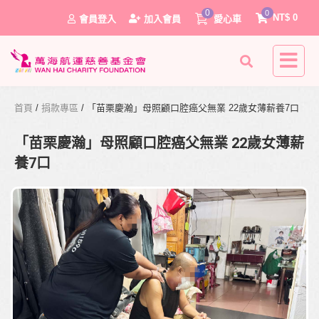
0
0
NT$
0
會員登入
加入會員
愛心車
首頁
/
捐款專區
/ 「苗栗慶瀚」母照顧口腔癌父無業 22歲女薄薪養7口
「苗栗慶瀚」母照顧口腔癌父無業 22歲女薄薪
養7口
0