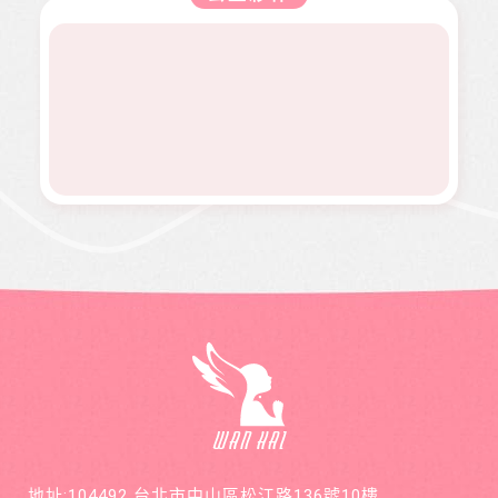
診罹患
病無法
勢族
濟困
熱氣球
文傳遞
骨肉癌
面試工
群。
境。
升空、
正能量
二期。
作而感
當我們
及價值
因病況
到沮
同在醫
觀，是
變化太
喪。婕
起、愛
本刊物
快，切
婕在校
有為、
的發行
除後腫
原是熱
志願服
理念。
瘤又馬
舞社成
務、物
邀請您
上復
員，個
資捐助
長期駐
發，短
性活潑
等各項
印 本刊
短幾個
開朗，
服務。
物，助
月內就
113年年
印價每
開刀兩
底時，
本66
次，最
因一次
元，一
後只好
小感冒
年12期
截肢保
久咳不
共700
命。
癒，二
元，邀
個月後
請您和
意外檢
萬海航
查出罹
運慈善
患罕見
基金會
疾病囊
在公益
狀纖維
的路
化症
上，共
地址:104492 台北市中山區松江路136號10樓