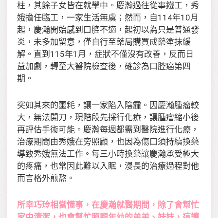
柱，其餘子女皆在就學中。慶瀚過往從事鐵工，秀
娥擔任臨工，一家生活無虞；然而，自114年10月
起，慶瀚開始感到口腔不適，起初以為只是普通發
炎，未多加留意，僅自行至藥局購買成藥塗抹緩
解。直到115年1月，症狀不僅沒有改善，反而日
益加劇，轉至大醫院檢查後，確診為口腔癌第四
期。
突如其來的噩耗，讓一家陷入陰霾。因慶瀚腫瘤較
大，無法開刀，現階段先採行化療，讓腫瘤縮小後
再評估手術可能。慶瀚每週都需到醫院進行化療，
治療期間由秀娥在旁照顧，也因為傷口須持續換藥
導致秀娥無法工作。每三小時換藥讓慶瀚承受極大
的疼痛，也常因此難以入眠，漫長的治療過程對他
而言格外煎熬。
所幸巧玲相當懂事，在慶瀚就醫期間，除了會幫忙
家中清潔，也會幫忙照顧年幼的弟弟、妹妹，這讓