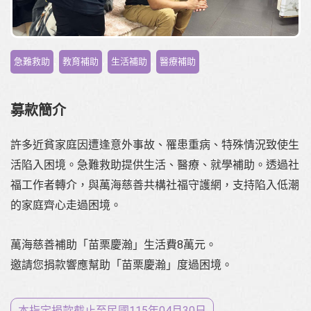
,
,
,
急難救助
教育補助
生活補助
醫療補助
募款簡介
許多近貧家庭因遭逢意外事故、罹患重病、特殊情況致使生
活陷入困境。急難救助提供生活、醫療、就學補助。透過社
福工作者轉介，與萬海慈善共構社福守護網，支持陷入低潮
的家庭齊心走過困境。
萬海慈善補助「苗栗慶瀚」生活費8萬元。
邀請您捐款響應幫助「苗栗慶瀚」度過困境。
本指定捐款截止至⺠國115年04月30日