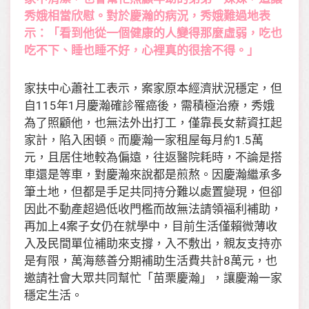
秀娥相當欣慰。對於慶瀚的病況，秀娥難過地表
示：「看到他從一個健康的人變得那麼虛弱，吃也
吃不下、睡也睡不好，心裡真的很捨不得。」
家扶中心蕭社工表示，案家原本經濟狀況穩定，但
自115年1月慶瀚確診罹癌後，需積極治療，秀娥
為了照顧他，也無法外出打工，僅靠長女薪資扛起
家計，陷入困頓。而慶瀚一家租屋每月約1.5萬
元，且居住地較為偏遠，往返醫院耗時，不論是搭
車還是等車，對慶瀚來說都是煎熬。因慶瀚繼承多
筆土地，但都是手足共同持分難以處置變現，但卻
因此不動產超過低收門檻而故無法請領福利補助，
再加上4案子女仍在就學中，目前生活僅賴微薄收
入及民間單位補助來支撐，入不敷出，親友支持亦
是有限，萬海慈善分期補助生活費共計8萬元，也
邀請社會大眾共同幫忙「苗栗慶瀚」，讓慶瀚一家
穩定生活。