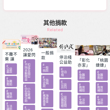
其他捐款
Related
2026
一般捐
不離不
讓愛閃
停泊棧
款
棄 讓
耀 – 公
「彰化
「桃園
#
公益助
愛繼續
益服務
不扣
#
亦潔」
婕婕」
#
印
除成
一般
– 急難
公益
#
方案補
男童骨
20歲女
本全
捐款
募款
停泊
#
#
家庭扶
數捐
助專案
肉癌截
罹肺部
棧
急難
急難
贈公
#
救助
救助
助專案
#
勸募活
益
肢化療
罕病
不指
急難
#
定捐
動指定
救助
受暴單
父兼多
公益
#
#
#
款
月刊
教育
教育
捐款
中小
親媽照
份工愁
補助
補助
#
型社
#
教育
#
顧陷困
醫費
福單
萬海
補助
公益
#
#
位補
慈善
雜誌
生活
生活
助
基金
隨喜
補助
補助
#
會
贈閱
生活
#
補助
#
#