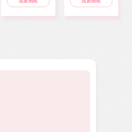
我要捐款
我要捐款
二期。因病況變化太
作而感到沮喪。婕婕
快，切除後腫瘤又馬
在校原是熱舞社成
上復發，短短幾個月
員，個性活潑開朗，
內就開刀兩次，最後
113年年底時，因一
只好截肢保命。
次小感冒久咳不癒，
二個月後意外檢查出
罹患罕見疾病囊狀纖
維化症