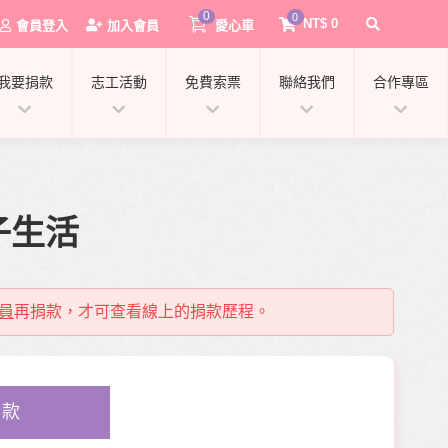
0
0
NT$
0
會員登入
加入會員
愛心車
我要捐款
志工活動
免費索票
聯絡我們
合作專區
子生活
員
再捐款，才可查看線上的捐款歷程。
0
捐款