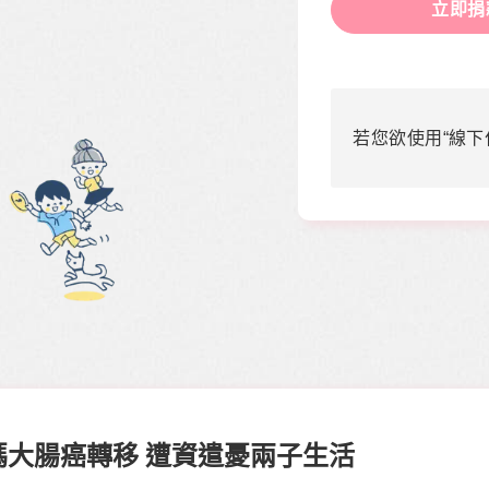
立即捐
若您欲使用“線下
單親媽大腸癌轉移 遭資遣憂兩子生活