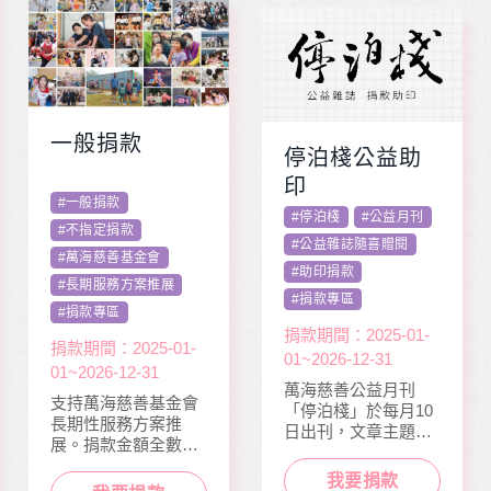
一般捐款
停泊棧公益助
印
#
一般捐款
#
停泊棧
#
公益月刊
#
不指定捐款
#
公益雜誌隨喜贈閱
#
萬海慈善基金會
#
助印捐款
#
長期服務方案推展
#
捐款專區
#
捐款專區
捐款期間：2025-01-
捐款期間：2025-01-
01~2026-12-31
01~2026-12-31
萬海慈善公益月刊
支持萬海慈善基金會
「停泊棧」於每月10
長期性服務方案推
日出刊，文章主題包
展。捐款金額全數用
含公益、生活、心
於本會公益服務工
靈、健康、人文傳遞
我要捐款
作，如熱氣球升空、