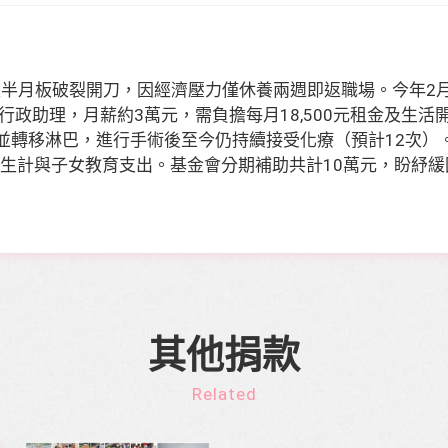
蓋半月板破裂開刀，因經濟壓力僅休養兩週即返職場。今年2月
政助理，月薪約3萬元，需負擔每月18,500元租金及生
期並轉移淋巴，進行手術後至今仍持續接受化療（預計12次）
以維持生計與子女教育支出。基金會分期補助共計10萬元，盼紓
其他捐款
Related