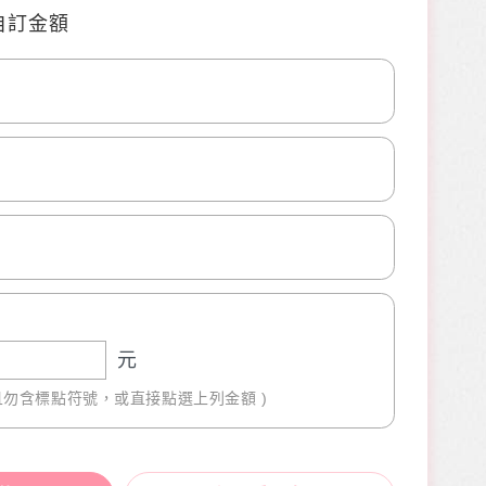
自訂金額
0
0
元
且勿含標點符號，或直接點選上列金額 )