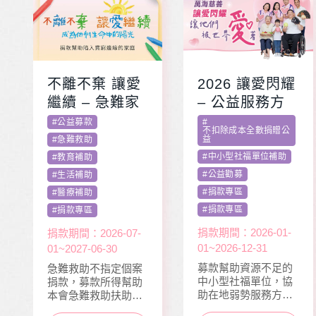
不離不棄 讓愛
2026 讓愛閃耀
繼續 – 急難家
– 公益服務方
庭扶助專案
案補助專案 勸
#
公益募款
#
不扣除成本全數捐贈公
募活動指定捐
益
#
急難救助
款
#
中小型社福單位補助
#
教育補助
#
公益勸募
#
生活補助
#
捐款專區
#
醫療補助
#
捐款專區
#
捐款專區
捐款期間：2026-01-
捐款期間：2026-07-
01~2026-12-31
01~2027-06-30
募款幫助資源不足的
急難救助不指定個案
中小型社福單位，協
捐款，募款所得幫助
助在地弱勢服務方案
本會急難救助扶助之
推動，照顧到更多弱
近貧家庭，協助他們