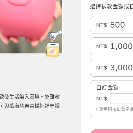
選擇捐款金額或
500
NT$
1,00
NT$
3,00
NT$
自訂金額
致使生活陷入困境。急難救
NT$
，與萬海慈善共構社福守護
( 請用阿拉伯數字