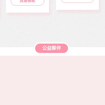
正能量及價值觀，是
我要捐款
當我們同在醫起、愛
本刊物的發行理念。
有為、志願服務、物
邀請您長期駐印 本刊
資捐助等各項服務。
物，助印價每本66
元，一年12期共700
元，邀請您和萬海航
運慈善基金會 在公益
的路上，共同打造善
循環的美麗新世界。
公益夥伴