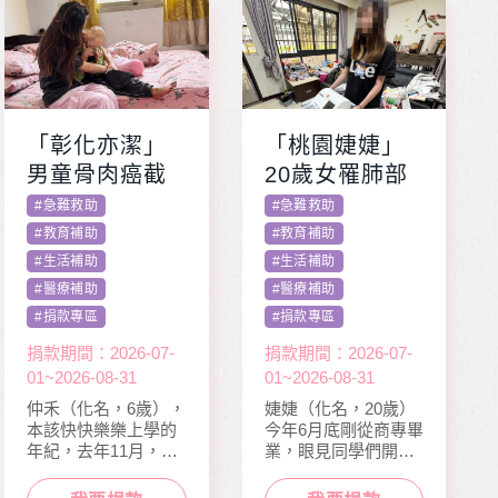
「彰化亦潔」
「桃園婕婕」
男童骨肉癌截
20歲女罹肺部
肢化療 受暴單
罕病 父兼多份
#
急難救助
#
急難救助
親媽照顧陷困
工愁醫費
#
教育補助
#
教育補助
#
生活補助
#
生活補助
#
醫療補助
#
醫療補助
#
捐款專區
#
捐款專區
捐款期間：2026-07-
捐款期間：2026-07-
01~2026-08-31
01~2026-08-31
仲禾（化名，6歲），
婕婕（化名，20歲）
本該快快樂樂上學的
今年6月底剛從商專畢
年紀，去年11月，因
業，眼見同學們開心
走路姿勢異常到院檢
迎接人生下一階段，
查，確診罹患骨肉癌
她卻因病無法面試工