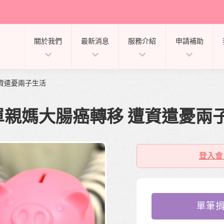
關於我們
最新消息
服務介紹
申請補助
遭資遣憂兩子生活
3」單親媽大腸癌轉移 遭資遣憂兩
登入會
單筆