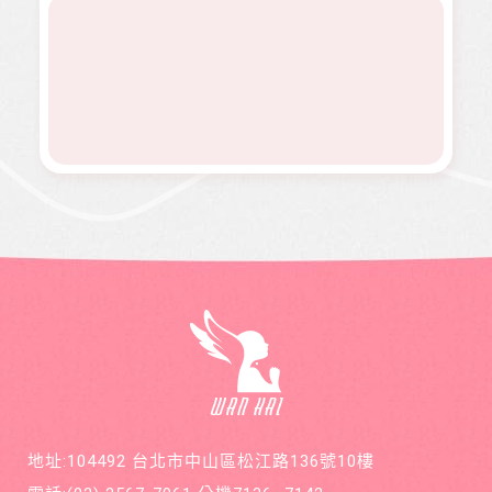
群。
境。
升空、
正能量
二期。
作而感
當我們
及價值
因病況
到沮
同在醫
觀，是
變化太
喪。婕
起、愛
本刊物
快，切
婕在校
有為、
的發行
除後腫
原是熱
志願服
理念。
瘤又馬
舞社成
務、物
邀請您
上復
員，個
資捐助
長期駐
發，短
性活潑
等各項
印 本刊
短幾個
開朗，
服務。
物，助
月內就
113年年
印價每
開刀兩
底時，
本66
次，最
因一次
元，一
後只好
小感冒
年12期
截肢保
久咳不
共700
命。
癒，二
元，邀
個月後
請您和
意外檢
萬海航
查出罹
運慈善
患罕見
基金會
疾病囊
在公益
狀纖維
的路
化症
上，共
地址:104492 台北市中山區松江路136號10樓
同打造
善循環