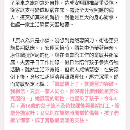
子單車之旅卻意外自摔，造成安翔頸椎嚴重受傷，
從家庭支柱變成臥病在床、需要全天候照護的病
人。這突如其來的轉折，對他是巨大的身心衝擊，
也讓一家生活瞬間天翻地覆。
「原以為只是小傷，沒想到竟然要開刀，術後更只
能長期臥床。」安翔回憶時，語氣中仍帶著無奈。
原任職捷運局的他，與在圖書館工作的育敏共組家
庭，夫妻平日工作忙碌，假日常陪伴孩子參與各種
活動，雖然生活不寬裕，但家人感情緊密。在安翔
倒下後，育敏扛起經濟與照顧責任，壓力沉重。然
而育敏堅定地說：
「既然遇上了，就要努力突破。
我相信，只要一家人同心，就沒有什麼困難是無法
克服的。」她展現的韌性，也感染了孩子。今年4
月，滿16歲的兒子迫不及待找課後與暑期打工，盼
能分擔家計；女兒則在課餘時間幫忙備餐。孩子們
提早懂事，成了育敏最溫暖的支柱。