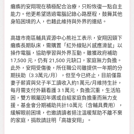
癱瘓的安翔現在積極配合治療，只盼恢復一點自主
能力。他更希望透過電腦記錄心路歷程，鼓舞其他
身陷困境的人，也藉此維持與外界的連結。
高雄市南區輔具資源中心熊社工表示，安翔因頸下
癱瘓長期臥床，需購置「紅外線貼片感應滑鼠」以
操作電腦，協助學習與外界互動。雖獲政府補助
17,500 元，仍有 21,500 元缺口，家庭無力負擔。
此外，安翔受傷後，所任職公司雖提供一年期的分
期扶助（3.3萬元/月），但至今已終止，目前僅靠
妻子薪資與兒子半工讀收入約1萬元/月維持生計，
每月需支付外籍看護 3.1萬元，負擔沉重，生活陷
困，雙方親屬因年邁或自組家庭負擔重而無力支
援。基金會分期補助共計10萬元（含輔具費用），
緩解眼前困境，也邀請讀者挹注溫暖幫助不離不棄
的家庭，捐款請註明「高雄安翔」。