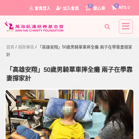
0
0
NT$
0
會員登入
加入會員
愛心車
首頁
/
捐款專區
/ 「高雄安翔」50歲男騎單車摔全癱 兩子在學靠妻撐家
計
「高雄安翔」50歲男騎單車摔全癱 兩子在學靠
妻撐家計
0