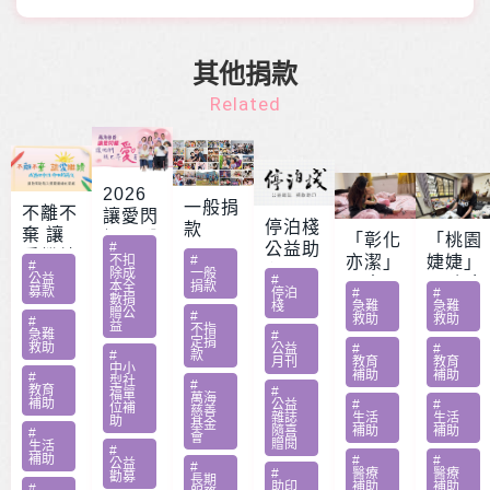
其他捐款
Related
2026
一般捐
不離不
讓愛閃
停泊棧
款
棄 讓
耀 – 公
「彰化
「桃園
#
公益助
愛繼續
益服務
不扣
#
亦潔」
婕婕」
#
印
除成
一般
– 急難
公益
#
方案補
男童骨
20歲女
本全
捐款
募款
停泊
#
#
家庭扶
數捐
助專案
肉癌截
罹肺部
棧
急難
急難
贈公
#
救助
救助
助專案
#
勸募活
益
肢化療
罕病
不指
急難
#
定捐
動指定
救助
受暴單
父兼多
公益
#
#
#
款
月刊
教育
教育
捐款
中小
親媽照
份工愁
補助
補助
#
型社
#
教育
#
顧陷困
醫費
福單
萬海
補助
公益
#
#
位補
慈善
雜誌
生活
生活
助
基金
隨喜
補助
補助
#
會
贈閱
生活
#
補助
#
#
公益
#
#
醫療
醫療
勸募
長期
助印
補助
補助
#