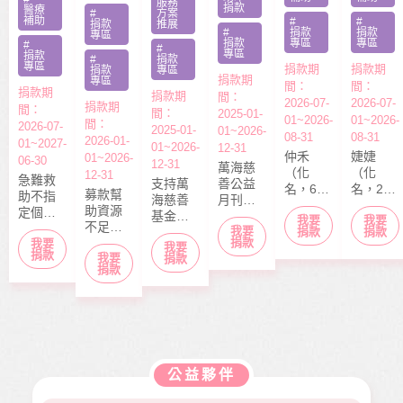
服務
捐款
醫療
#
方案
補助
#
#
捐款
推展
#
捐款
捐款
專區
捐款
專區
專區
#
#
專區
捐款
#
捐款
專區
捐款期
捐款期
捐款
專區
捐款期
專區
間：
間：
捐款期
捐款期
間：
2026-07-
2026-07-
捐款期
間：
間：
2025-01-
01~2026-
01~2026-
間：
2026-07-
2025-01-
01~2026-
08-31
08-31
2026-01-
01~2027-
01~2026-
12-31
仲禾
婕婕
01~2026-
06-30
12-31
萬海慈
（化
（化
12-31
急難救
支持萬
善公益
名，6
名，20
募款幫
助不指
海慈善
月刊
歲），
歲）今
助資源
定個案
基金會
「停泊
我要
我要
本該快
年6月底
不足的
捐款，
我要
長期性
棧」於
捐款
捐款
快樂樂
剛從商
中小型
捐款
我要
募款所
我要
服務方
每月10
上學的
專畢
捐款
我要
社福單
捐款
得幫助
案推
日出
捐款
年紀，
業，眼
位，協
本會急
展。捐
刊，文
去年11
見同學
助在地
難救助
款金額
章主題
月，因
們開心
弱勢服
扶助之
全數用
包含公
走路姿
迎接人
務方案
近貧家
於本會
益、生
勢異常
生下一
推動，
庭，協
公益服
活、心
到院檢
階段，
照顧到
助他們
務工
靈、健
查，確
她卻因
更多弱
公益夥伴
度過經
作，如
康、人
診罹患
病無法
勢族
濟困
熱氣球
文傳遞
骨肉癌
面試工