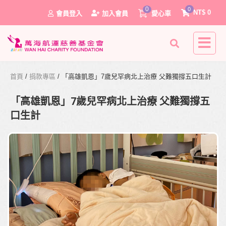
0
0
NT$
0
會員登入
加入會員
愛心車
首頁
/
捐款專區
/ 「高雄凱恩」7歲兒罕病北上治療 父難獨撐五口生計
「高雄凱恩」7歲兒罕病北上治療 父難獨撐五
口生計
0