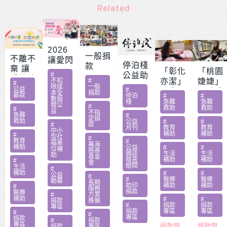
Related
2026
一般捐
不離不
讓愛閃
停泊棧
款
棄 讓
耀 – 公
「彰化
「桃園
#
公益助
愛繼續
益服務
不扣
#
亦潔」
婕婕」
#
印
除成
一般
– 急難
公益
#
方案補
男童骨
20歲女
本全
捐款
募款
停泊
#
#
家庭扶
數捐
助專案
肉癌截
罹肺部
棧
急難
急難
贈公
#
救助
救助
助專案
#
勸募活
益
肢化療
罕病
不指
急難
#
定捐
動指定
救助
受暴單
父兼多
公益
#
#
#
款
月刊
教育
教育
捐款
中小
親媽照
份工愁
補助
補助
#
型社
#
教育
#
顧陷困
醫費
福單
萬海
補助
公益
#
#
位補
慈善
雜誌
生活
生活
助
基金
隨喜
補助
補助
#
會
贈閱
生活
#
補助
#
#
公益
#
#
醫療
醫療
勸募
長期
助印
補助
補助
#
服務
捐款
醫療
#
方案
補助
#
#
捐款
推展
#
捐款
捐款
專區
捐款
專區
專區
#
#
專區
捐款
#
捐款
專區
捐款期
捐款期
捐款
專區