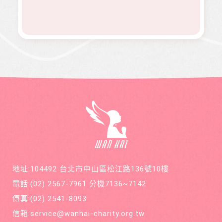
有為、
的發行
除後腫
原是熱
志願服
理念。
瘤又馬
舞社成
務、物
邀請您
上復
員，個
資捐助
長期駐
發，短
性活潑
等各項
印 本刊
短幾個
開朗，
服務。
物，助
月內就
113年年
印價每
開刀兩
底時，
本66
次，最
因一次
元，一
後只好
小感冒
年12期
截肢保
久咳不
共700
命。
癒，二
元，邀
個月後
請您和
意外檢
萬海航
查出罹
運慈善
患罕見
基金會
疾病囊
在公益
狀纖維
的路
化症
上，共
地址:104492 台北市中山區松江路136號10樓
同打造
善循環
電話:
(02) 2567-7961
分機7136~7142
的美麗
新世
傳真:
(02) 2541-8093
界。
信箱:
service@wanhai-charity.org.tw