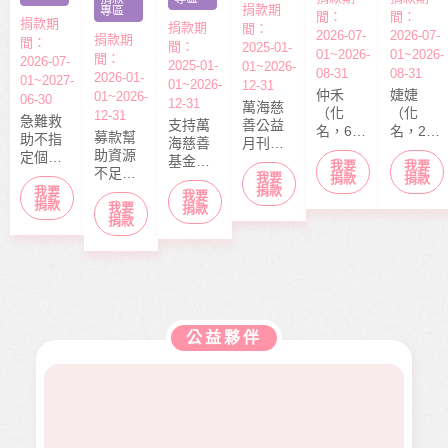
捐款期
專區
間：
間：
捐款期
捐款期
間：
2026-07-
2026-07-
捐款期
間：
間：
2025-01-
01~2026-
01~2026-
間：
2026-07-
2025-01-
01~2026-
08-31
08-31
2026-01-
01~2027-
01~2026-
12-31
仲禾
婕婕
01~2026-
06-30
12-31
萬海慈
（化
（化
12-31
急難救
支持萬
善公益
名，6
名，20
募款幫
助不指
海慈善
月刊
歲），
歲）今
助資源
定個案
基金會
「停泊
我要
我要
本該快
年6月底
不足的
捐款，
我要
長期性
棧」於
捐款
捐款
快樂樂
剛從商
中小型
捐款
我要
募款所
我要
服務方
每月10
上學的
專畢
捐款
我要
社福單
捐款
得幫助
案推
日出
捐款
年紀，
業，眼
位，協
本會急
展。捐
刊，文
去年11
見同學
助在地
難救助
款金額
章主題
月，因
們開心
弱勢服
扶助之
全數用
包含公
走路姿
迎接人
務方案
近貧家
於本會
益、生
勢異常
生下一
推動，
庭，協
公益服
活、心
到院檢
階段，
照顧到
助他們
務工
靈、健
查，確
她卻因
更多弱
公益夥伴
度過經
作，如
康、人
診罹患
病無法
勢族
濟困
熱氣球
文傳遞
骨肉癌
面試工
群。
境。
升空、
正能量
二期。
作而感
當我們
及價值
因病況
到沮
同在醫
觀，是
變化太
喪。婕
起、愛
本刊物
快，切
婕在校