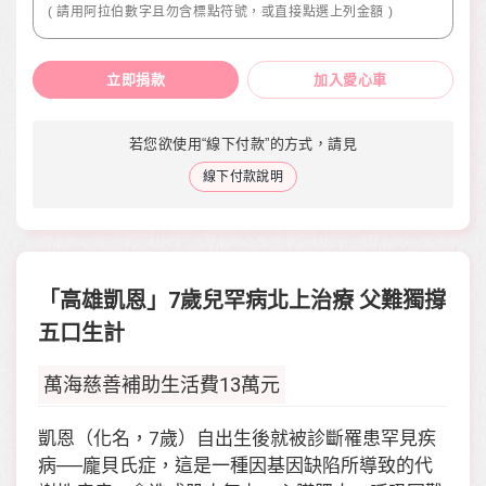
( 請用阿拉伯數字且勿含標點符號，或直接點選上列金額 )
立即捐款
加入愛心車
若您欲使用“線下付款”的方式，請見
線下付款說明
「高雄凱恩」7歲兒罕病北上治療 父難獨撐
五口生計
萬海慈善補助生活費13萬元
凱恩（化名，7歲）自出生後就被診斷罹患罕見疾
病──龐貝氏症，這是一種因基因缺陷所導致的代