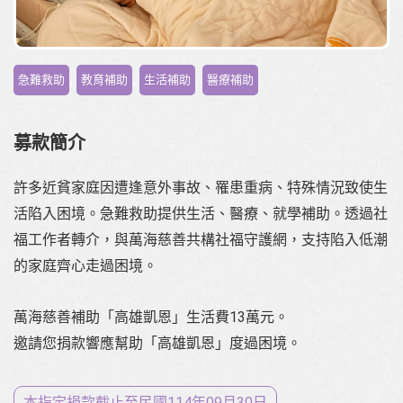
,
,
,
急難救助
教育補助
生活補助
醫療補助
募款簡介
許多近貧家庭因遭逢意外事故、罹患重病、特殊情況致使生
活陷入困境。急難救助提供生活、醫療、就學補助。透過社
福工作者轉介，與萬海慈善共構社福守護網，支持陷入低潮
的家庭齊心走過困境。
萬海慈善補助「高雄凱恩」生活費13萬元。
邀請您捐款響應幫助「高雄凱恩」度過困境。
本指定捐款截止至⺠國114年09月30日