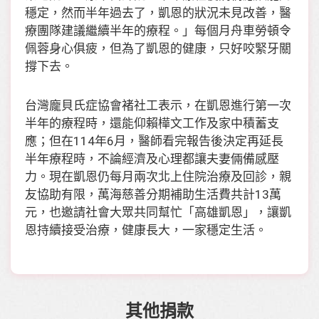
穩定，然而半年過去了，凱恩的狀況未見改善，醫
療團隊建議繼續半年的療程。」每個月舟車勞頓令
佩蓉身心俱疲，但為了凱恩的健康，只好咬緊牙關
撐下去。
台灣龐貝氏症協會褚社工表示，在凱恩進行第一次
半年的療程時，還能仰賴樺文工作及家中積蓄支
應；但在114年6月，醫師看完報告後決定再延長
半年療程時，不論經濟及心理都讓夫妻倆備感壓
力。現在凱恩仍每月兩次北上住院治療及回診，親
友協助有限，萬海慈善分期補助生活費共計13萬
元，也邀請社會大眾共同幫忙「高雄凱恩」，讓凱
恩持續接受治療，健康長大，一家穩定生活。
其他捐款