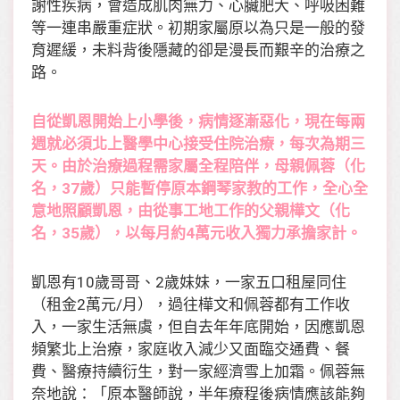
謝性疾病，會造成肌肉無力、心臟肥大、呼吸困難
等一連串嚴重症狀。初期家屬原以為只是一般的發
育遲緩，未料背後隱藏的卻是漫長而艱辛的治療之
路。
自從凱恩開始上小學後，病情逐漸惡化，現在每兩
週就必須北上醫學中心接受住院治療，每次為期三
天。由於治療過程需家屬全程陪伴，母親佩蓉（化
名，37歲）只能暫停原本鋼琴家教的工作，全心全
意地照顧凱恩，由從事工地工作的父親樺文（化
名，35歲），以每月約4萬元收入獨力承擔家計。
凱恩有10歲哥哥、2歲妹妹，一家五口租屋同住
（租金2萬元/月），過往樺文和佩蓉都有工作收
入，一家生活無虞，但自去年年底開始，因應凱恩
頻繁北上治療，家庭收入減少又面臨交通費、餐
費、醫療持續衍生，對一家經濟雪上加霜。佩蓉無
奈地說：「原本醫師說，半年療程後病情應該能夠