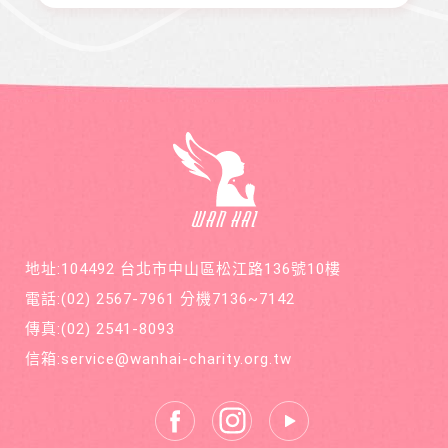
等各項
印 本刊
短幾個
開朗，
服務。
物，助
月內就
113年年
印價每
開刀兩
底時，
本66
次，最
因一次
元，一
後只好
小感冒
年12期
截肢保
久咳不
共700
命。
癒，二
元，邀
個月後
請您和
意外檢
萬海航
查出罹
運慈善
患罕見
基金會
疾病囊
在公益
狀纖維
的路
化症
上，共
地址:104492 台北市中山區松江路136號10樓
同打造
善循環
電話:
(02) 2567-7961
分機7136~7142
的美麗
新世
傳真:
(02) 2541-8093
界。
信箱:
service@wanhai-charity.org.tw