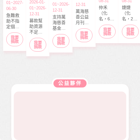
08-31
08-31
2026-01-
01~2027-
01~2026-
12-31
仲禾
婕婕
01~2026-
06-30
12-31
萬海慈
（化
（化
12-31
急難救
支持萬
善公益
名，6
名，20
募款幫
助不指
海慈善
月刊
歲），
歲）今
助資源
定個案
基金會
「停泊
我要
我要
本該快
年6月底
不足的
捐款，
我要
長期性
棧」於
捐款
捐款
快樂樂
剛從商
中小型
捐款
我要
募款所
我要
服務方
每月10
上學的
專畢
捐款
我要
社福單
捐款
得幫助
案推
日出
捐款
年紀，
業，眼
位，協
本會急
展。捐
刊，文
去年11
見同學
助在地
難救助
款金額
章主題
月，因
們開心
弱勢服
扶助之
全數用
包含公
走路姿
迎接人
務方案
近貧家
於本會
益、生
勢異常
生下一
推動，
庭，協
公益服
活、心
到院檢
階段，
照顧到
助他們
務工
靈、健
查，確
她卻因
更多弱
公益夥伴
度過經
作，如
康、人
診罹患
病無法
勢族
濟困
熱氣球
文傳遞
骨肉癌
面試工
群。
境。
升空、
正能量
二期。
作而感
當我們
及價值
因病況
到沮
同在醫
觀，是
變化太
喪。婕
起、愛
本刊物
快，切
婕在校
有為、
的發行
除後腫
原是熱
志願服
理念。
瘤又馬
舞社成
務、物
邀請您
上復
員，個
資捐助
長期駐
發，短
性活潑