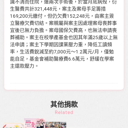
識不清而住院，連兩次手術後，於當月底病歿，衍
生醫費共計321,448元，案主及案母手足籌措
169,200元繳付，但仍欠費152,248元，由案主簽
立醫療欠費切結。案親屬與案主因處理案母喪葬事
宜後已無力負擔。案母國保欠費高，也無法申請喪
葬補助。案主在校學產基金也因其年滿25歲以上無
法申請；案主下學期因課業壓力重，降低工讀頻
率，生活費銳減至約7,000元～1.2萬元/月，僅勉
能自足，基金會補助醫療費6.6萬元，舒緩在學案
主還款壓力。
其他捐款
Related