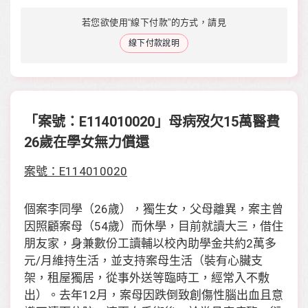
若您欲使用“線下付款”的方式，請見
線下付款說明
「案號：E114010020」母病歿欠15萬醫費
26歲在學女無力償還
案號：E114010020
個案李同學（26歲），獨生女，父母離異，案主曾
因照顧案母（54歲）而休學，目前就讀大三，借住
朋友家，身兼數份工讀輔以校內助學金共約2萬多
元/月維持生活，並支持案母生活（裝有心臟支
架，租屋獨居，從事外送等臨時工，經常入不敷
出）。去年12月，案母因跌倒致創傷性腦出血且意