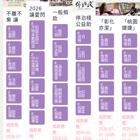
2026
一般捐
不離不
讓愛閃
停泊棧
款
棄 讓
耀 – 公
「彰化
「桃園
#
公益助
愛繼續
益服務
不扣
#
亦潔」
婕婕」
#
印
除成
一般
– 急難
公益
#
方案補
男童骨
20歲女
本全
捐款
募款
停泊
#
#
家庭扶
數捐
助專案
肉癌截
罹肺部
棧
急難
急難
贈公
#
救助
救助
助專案
#
勸募活
益
肢化療
罕病
不指
急難
#
定捐
動指定
救助
受暴單
父兼多
公益
#
#
#
款
月刊
教育
教育
捐款
中小
親媽照
份工愁
補助
補助
#
型社
#
教育
#
顧陷困
醫費
福單
萬海
補助
公益
#
#
位補
慈善
雜誌
生活
生活
助
基金
隨喜
補助
補助
#
會
贈閱
生活
#
補助
#
#
公益
#
#
醫療
醫療
勸募
長期
助印
補助
補助
#
服務
捐款
醫療
#
方案
補助
#
#
捐款
推展
#
捐款
捐款
專區
捐款
專區
專區
#
#
專區
捐款
#
捐款
專區
捐款期
捐款期
捐款
專區
捐款期
專區
間：
間：
捐款期
捐款期
間：
2026-07-
2026-07-
捐款期
間：
間：
2025-01-
01~2026-
01~2026-
間：
2026-07-
2025-01-
01~2026-