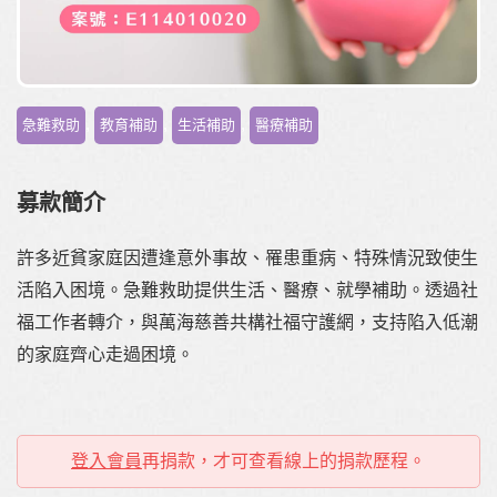
,
,
,
急難救助
教育補助
生活補助
醫療補助
募款簡介
許多近貧家庭因遭逢意外事故、罹患重病、特殊情況致使生
活陷入困境。急難救助提供生活、醫療、就學補助。透過社
福工作者轉介，與萬海慈善共構社福守護網，支持陷入低潮
的家庭齊心走過困境。
登入會員
再捐款，才可查看線上的捐款歷程。