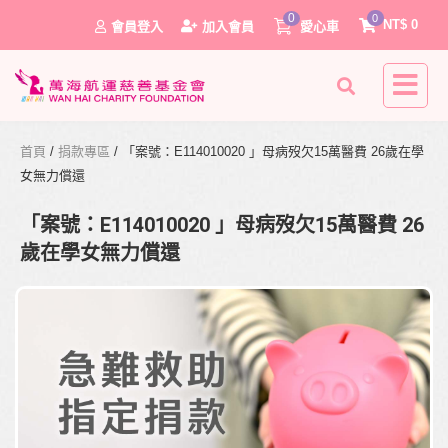
0
0
NT$
0
會員登入
加入會員
愛心車
首頁
/
捐款專區
/ 「案號：E114010020 」母病歿欠15萬醫費 26歲在學
女無力償還
「案號：E114010020 」母病歿欠15萬醫費 26
歲在學女無力償還
0