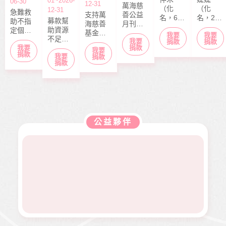
01~2026-
06-30
12-31
萬海慈
（化
（化
12-31
急難救
支持萬
善公益
名，6
名，20
募款幫
助不指
海慈善
月刊
歲），
歲）今
助資源
定個案
基金會
「停泊
我要
我要
本該快
年6月底
不足的
捐款，
我要
長期性
棧」於
捐款
捐款
快樂樂
剛從商
中小型
捐款
我要
募款所
我要
服務方
每月10
上學的
專畢
捐款
我要
社福單
捐款
得幫助
案推
日出
捐款
年紀，
業，眼
位，協
本會急
展。捐
刊，文
去年11
見同學
助在地
難救助
款金額
章主題
月，因
們開心
弱勢服
扶助之
全數用
包含公
走路姿
迎接人
務方案
近貧家
於本會
益、生
勢異常
生下一
推動，
庭，協
公益服
活、心
到院檢
階段，
照顧到
助他們
務工
靈、健
查，確
她卻因
更多弱
公益夥伴
度過經
作，如
康、人
診罹患
病無法
勢族
濟困
熱氣球
文傳遞
骨肉癌
面試工
群。
境。
升空、
正能量
二期。
作而感
當我們
及價值
因病況
到沮
同在醫
觀，是
變化太
喪。婕
起、愛
本刊物
快，切
婕在校
有為、
的發行
除後腫
原是熱
志願服
理念。
瘤又馬
舞社成
務、物
邀請您
上復
員，個
資捐助
長期駐
發，短
性活潑
等各項
印 本刊
短幾個
開朗，
服務。
物，助