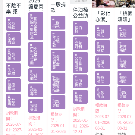
2026
一般捐
不離不
讓愛閃
停泊棧
款
棄 讓
耀 – 公
「彰化
「桃園
#
公益助
愛繼續
益服務
不扣
#
亦潔」
婕婕」
#
印
除成
一般
– 急難
公益
#
方案補
男童骨
20歲女
本全
捐款
募款
停泊
#
#
家庭扶
數捐
助專案
肉癌截
罹肺部
棧
急難
急難
贈公
#
救助
救助
助專案
#
勸募活
益
肢化療
罕病
不指
急難
#
定捐
動指定
救助
受暴單
父兼多
公益
#
#
#
款
月刊
教育
教育
捐款
中小
親媽照
份工愁
補助
補助
#
型社
#
教育
#
顧陷困
醫費
福單
萬海
補助
公益
#
#
位補
慈善
雜誌
生活
生活
助
基金
隨喜
補助
補助
#
會
贈閱
生活
#
補助
#
#
公益
#
#
醫療
醫療
勸募
長期
助印
補助
補助
#
服務
捐款
醫療
#
方案
補助
#
#
捐款
推展
#
捐款
捐款
專區
捐款
專區
專區
#
#
專區
捐款
#
捐款
專區
捐款期
捐款期
捐款
專區
捐款期
專區
間：
間：
捐款期
捐款期
間：
2026-07-
2026-07-
捐款期
間：
間：
2025-01-
01~2026-
01~2026-
間：
2026-07-
2025-01-
01~2026-
08-31
08-31
2026-01-
01~2027-
01~2026-
12-31
仲禾
婕婕