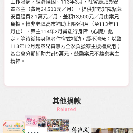
工作陪病，經濟陷困。113年3月，社會局派員安
置案主（費用34,500元／月），提供非老非障緊急
安置經費2.1萬元／月，差額13,500元／月由案兄
負擔。惟非老障高市補助上限9個月（至113年11
月止），案主114年2月甫能行身障（心臟）鑑
定，等待銜接身障者住宿式補助，緩不濟急；以致
113年12月起案兄實無力全然負擔案主機構費用；
基金會分期補助共計9萬元，鼓勵案兄不離棄案主
精神。
其他捐款
Related