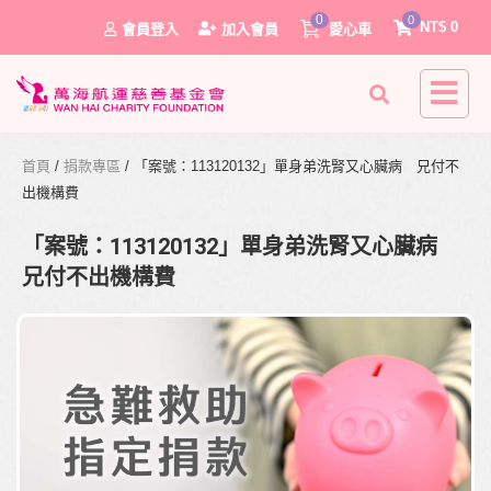
0
0
NT$
0
會員登入
加入會員
愛心車
首頁
/
捐款專區
/ 「案號：113120132」單身弟洗腎又心臟病 兄付不
出機構費
「案號：113120132」單身弟洗腎又心臟病
兄付不出機構費
0