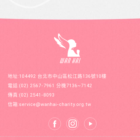
月內就
113年年
印價每
開刀兩
底時，
本66
次，最
因一次
元，一
後只好
小感冒
年12期
截肢保
久咳不
共700
命。
癒，二
元，邀
個月後
請您和
意外檢
萬海航
查出罹
運慈善
患罕見
基金會
疾病囊
在公益
狀纖維
的路
化症
上，共
地址:104492 台北市中山區松江路136號10樓
同打造
善循環
電話:
(02) 2567-7961
分機7136~7142
的美麗
新世
傳真:
(02) 2541-8093
界。
信箱:
service@wanhai-charity.org.tw