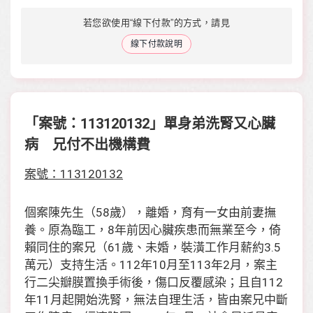
若您欲使用“線下付款”的方式，請見
線下付款說明
「案號：113120132」單身弟洗腎又心臟
病 兄付不出機構費
案號：113120132
個案陳先生（58歲），離婚，育有一女由前妻撫
養。原為臨工，8年前因心臟疾患而無業至今，倚
賴同住的案兄（61歲、未婚，裝潢工作月薪約3.5
萬元）支持生活。112年10月至113年2月，案主
行二尖瓣膜置換手術後，傷口反覆感染；且自112
年11月起開始洗腎，無法自理生活，皆由案兄中斷