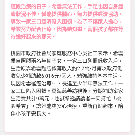
這段治療的日子，希雲無法工作，手足也因自身經
濟狀況不佳，僅能提供關心，無力提供經濟協助，
導致一家三口經濟陷入困頓。為了不讓家人擔心，
希雲努力配合化療，因為她知道，兩個孩子都在等
待她好起來的那天。
桃園市政府社會局家庭服務中心吳社工表示，希雲
獨自照顧兩名年幼子女，一家三口列冊低收入戶，
生活原靠希雲麵店微薄收入約2.7萬/月甫以政府低
收兒少補助款6,016元/兩人，勉強維持基本生活。
現因希雲罹癌治療中，長達至少半年無法工作，一
家三口陷入困頓。萬海慈善訪視後，分期補助案家
生活費共計9萬元，也誠摯邀請讀者一同幫忙「桃
園希雲」，讓她能夠安心治療，重新再站起來，陪
伴小孩平安長大。