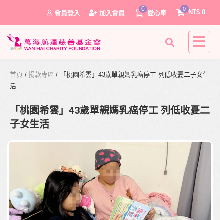
0
0
NT$
0
會員登入
加入會員
愛心車
首頁
/
捐款專區
/ 「桃園希雲」43歲單親媽乳癌停工 列低收憂二子女生
活
「桃園希雲」43歲單親媽乳癌停工 列低收憂二
子女生活
0