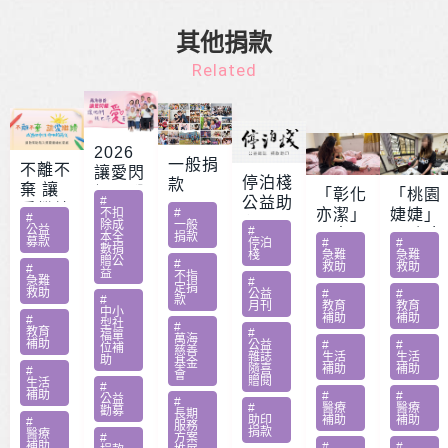
其他捐款
Related
2026
一般捐
不離不
讓愛閃
停泊棧
款
棄 讓
耀 – 公
「彰化
「桃園
#
公益助
愛繼續
益服務
不扣
#
亦潔」
婕婕」
#
印
除成
一般
– 急難
公益
#
方案補
男童骨
20歲女
本全
捐款
募款
停泊
#
#
家庭扶
數捐
助專案
肉癌截
罹肺部
棧
急難
急難
贈公
#
救助
救助
助專案
#
勸募活
益
肢化療
罕病
不指
急難
#
定捐
動指定
救助
受暴單
父兼多
公益
#
#
#
款
月刊
教育
教育
捐款
中小
親媽照
份工愁
補助
補助
#
型社
#
教育
#
顧陷困
醫費
福單
萬海
補助
公益
#
#
位補
慈善
雜誌
生活
生活
助
基金
隨喜
補助
補助
#
會
贈閱
生活
#
補助
#
#
公益
#
#
醫療
醫療
勸募
長期
助印
補助
補助
#
服務
捐款
醫療
#
方案
補助
#
#