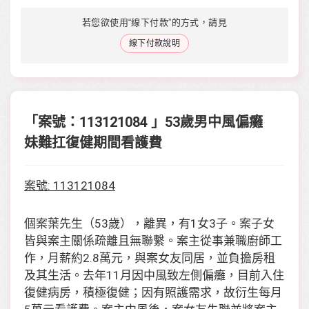
若您欲使用“線下付款”的方式，請見
線下付款說明
「案號：113121084 」53歲男中風偏癱
妹難扛復健期間看護費
案號: 113121084
個案葉先生（53歲），離異，有1女3子。案子女
皆與案主關係疏離且無聯繫。案主從事兼職廚師工
作，月薪約2.8萬元，與案女友同居，並負擔房租
及其生活。去年11月因中風致左側偏癱，目前入住
復健病房，積極復健；因有照護需求，故衍生每月