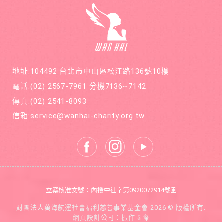
元，邀
個月後
請您和
意外檢
萬海航
查出罹
運慈善
患罕見
基金會
疾病囊
在公益
狀纖維
的路
化症
上，共
地址:104492 台北市中山區松江路136號10樓
同打造
善循環
電話:
(02) 2567-7961
分機7136~7142
的美麗
新世
傳真:
(02) 2541-8093
界。
信箱:
service@wanhai-charity.org.tw
立案核准文號：內授中社字第0920072914號函
財團法人萬海航運社會福利慈善事業基金會 2026 © 版權所有.
網頁設計公司
：振作國際