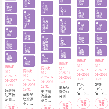
助專案
肉癌截
罹肺部
棧
急難
急難
贈公
#
救助
救助
助專案
#
勸募活
益
肢化療
罕病
不指
急難
#
定捐
動指定
救助
受暴單
父兼多
公益
#
#
#
款
月刊
教育
教育
捐款
中小
親媽照
份工愁
補助
補助
#
型社
#
教育
#
顧陷困
醫費
福單
萬海
補助
公益
#
#
位補
慈善
雜誌
生活
生活
助
基金
隨喜
補助
補助
#
會
贈閱
生活
#
補助
#
#
公益
#
#
醫療
醫療
勸募
長期
助印
補助
補助
#
服務
捐款
醫療
#
方案
補助
#
#
捐款
推展
#
捐款
捐款
專區
捐款
專區
專區
#
#
專區
捐款
#
捐款
專區
捐款期
捐款期
捐款
專區
捐款期
專區
間：
間：
捐款期
捐款期
間：
2026-07-
2026-07-
捐款期
間：
間：
2025-01-
01~2026-
01~2026-
間：
2026-07-
2025-01-
01~2026-
08-31
08-31
2026-01-
01~2027-
01~2026-
12-31
仲禾
婕婕
01~2026-
06-30
12-31
萬海慈
（化
（化
12-31
急難救
支持萬
善公益
名，6
名，20
募款幫
助不指
海慈善
月刊
歲），
歲）今
助資源
定個案
基金會
「停泊
我要
我要
本該快
年6月底
不足的
捐款，
我要
長期性
棧」於
捐款
捐款
快樂樂
剛從商
中小型
捐款
我要
募款所
我要