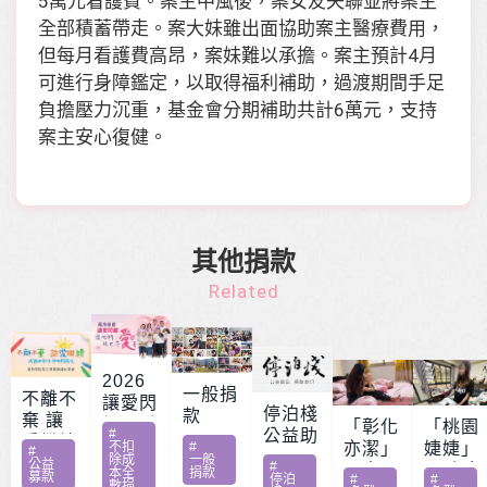
5萬元看護費。案主中風後，案女友失聯並將案主
全部積蓄帶走。案大妹雖出面協助案主醫療費用，
但每月看護費高昂，案妹難以承擔。案主預計4月
可進行身障鑑定，以取得福利補助，過渡期間手足
負擔壓力沉重，基金會分期補助共計6萬元，支持
案主安心復健。
其他捐款
Related
2026
一般捐
不離不
讓愛閃
停泊棧
款
棄 讓
耀 – 公
「彰化
「桃園
#
公益助
愛繼續
益服務
不扣
#
亦潔」
婕婕」
#
印
除成
一般
– 急難
公益
#
方案補
男童骨
20歲女
本全
捐款
募款
停泊
#
#
家庭扶
數捐