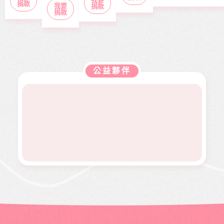
服務方
每月10
上學的
專畢
捐款
我要
社福單
捐款
得幫助
案推
日出
捐款
年紀，
業，眼
位，協
本會急
展。捐
刊，文
去年11
見同學
助在地
難救助
款金額
章主題
月，因
們開心
弱勢服
扶助之
全數用
包含公
走路姿
迎接人
務方案
近貧家
於本會
益、生
勢異常
生下一
推動，
庭，協
公益服
活、心
到院檢
階段，
照顧到
助他們
務工
靈、健
查，確
她卻因
更多弱
公益夥伴
度過經
作，如
康、人
診罹患
病無法
勢族
濟困
熱氣球
文傳遞
骨肉癌
面試工
群。
境。
升空、
正能量
二期。
作而感
當我們
及價值
因病況
到沮
同在醫
觀，是
變化太
喪。婕
起、愛
本刊物
快，切
婕在校
有為、
的發行
除後腫
原是熱
志願服
理念。
瘤又馬
舞社成
務、物
邀請您
上復
員，個
資捐助
長期駐
發，短
性活潑
等各項
印 本刊
短幾個
開朗，
服務。
物，助
月內就
113年年
印價每
開刀兩
底時，
本66
次，最
因一次
元，一
後只好
小感冒
年12期
截肢保
久咳不
共700
命。
癒，二