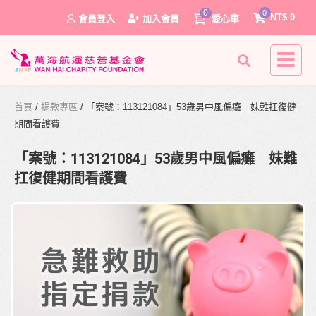
0
0
NT$
0
會員登入
加入會員
愛心車
首頁
/
捐款專區
/ 「案號：113121084」53歲男中風偏癱 妹難扛復健
期間看護費
「案號：113121084」53歲男中風偏癱 妹難
扛復健期間看護費
0