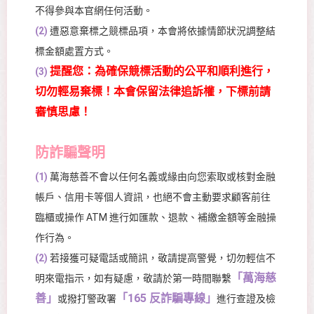
不得參與本官網任何活動。
(2)
遭惡意棄標之競標品項，本會將依據情節狀況調整結
標金額處置方式。
提醒您：為確保競標活動的公平和順利進行，
(3)
切勿輕易棄標！本會保留法律追訴權，下標前請
審慎思慮！
防詐騙聲明
(1)
萬海慈善不會以任何名義或緣由向您索取或核對金融
帳戶、信用卡等個人資訊，也絕不會主動要求顧客前往
臨櫃或操作 ATM 進行如匯款、退款、補繳金額等金融操
作行為。
(2)
若接獲可疑電話或簡訊，敬請提高警覺，切勿輕信不
「萬海慈
明來電指示，如有疑慮，敬請於第一時間聯繫
善」
「165 反詐騙專線」
或撥打警政署
進行查證及檢