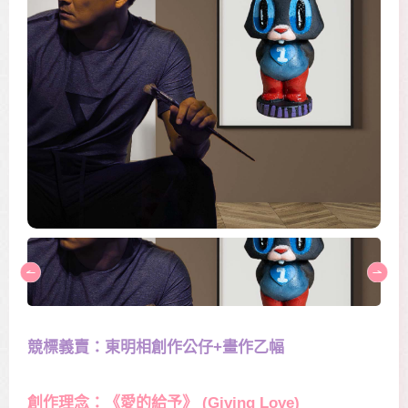
競標義賣：東明相創作公仔+畫作乙幅
創作理念：
《愛的給予》 (Giving Love)