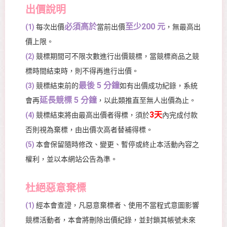
出價說明
必須高於
至少200 元
(1)
每次出價
當前出價
，無最高出
價上限。
(2)
競標期間可不限次數進行出價競標，當競標商品之競
標時間結束時，則不得再進行出價。
最後 5 分鐘
(3)
競標結束前的
如有出價成功紀錄，系統
延長競標 5 分鐘
會再
，以此類推直至無人出價為止。
3天
(4)
競標結束將由最高出價者得標，須於
內完成付款
否則視為棄標，由出價次高者替補得標。
(5)
本會保留隨時修改、變更、暫停或終止本活動內容之
權利，並以本網站公告為準。
杜絕惡意棄標
(1)
經本會查證，凡惡意棄標者、使用不當程式意圖影響
競標活動者，本會將刪除出價紀錄，並封鎖其帳號未來