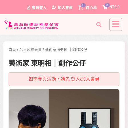
0
0
NT$
0
會員登入
加入會員
愛心車
首頁
/
名人競標義賣
/ 藝術家 東明相｜創作公仔
藝術家 東明相｜創作公仔
如需參與活動，請先
登入/加入會員
0