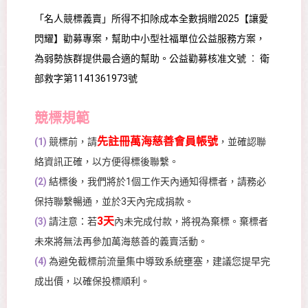
「名人競標義賣」所得不扣除成本全數捐贈2025【讓愛
閃耀】勸募專案，幫助中小型社福單位公益服務方案，
為弱勢族群提供最合適的幫助。公益勸募核准文號 ︰ 衛
部救字第1141361973號
競標規範
先註冊萬海慈善會員帳號
(1)
競標前，請
，並確認聯
絡資訊正確，以方便得標後聯繫。
(2)
結標後，我們將於1個工作天內通知得標者，請務必
保持聯繫暢通，並於3天內完成捐款。
3天
(3)
請注意：若
內未完成付款，將視為棄標。棄標者
未來將無法再參加萬海慈善的義賣活動。
(4)
為避免截標前流量集中導致系統壅塞，建議您提早完
成出價，以確保投標順利。