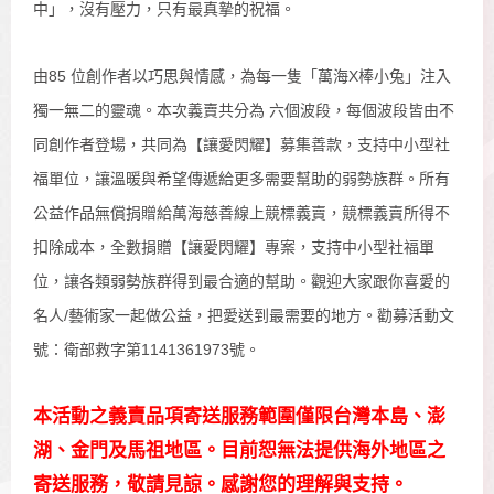
中」，沒有壓力，只有最真摯的祝福。
由85 位創作者以巧思與情感，為每一隻「萬海X棒小兔」注入
獨一無二的靈魂。本次義賣共分為 六個波段，每個波段皆由不
同創作者登場，共同為【讓愛閃耀】募集善款，支持中小型社
福單位，讓溫暖與希望傳遞給更多需要幫助的弱勢族群。所有
公益作品無償捐贈給萬海慈善線上競標義賣，競標義賣所得不
扣除成本，全數捐贈【讓愛閃耀】專案，支持中小型社福單
位，讓各類弱勢族群得到最合適的幫助。觀迎大家跟你喜愛的
名人/藝術家一起做公益，把愛送到最需要的地方。勸募活動文
號：衛部救字第1141361973號。
本活動之義賣品項寄送服務範圍僅限台灣本島、澎
湖、金門及馬祖地區。目前恕無法提供海外地區之
寄送服務，敬請見諒。感謝您的理解與支持。