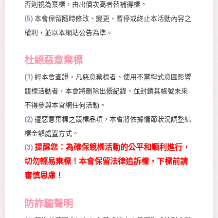
否則視為棄標，由出價次高者替補得標。
(5)
本會保留隨時修改、變更、暫停或終止本活動內容之
權利，並以本網站公告為準。
杜絕惡意棄標
(1)
經本會查證，凡惡意棄標者、使用不當程式意圖影響
競標活動者，本會將刪除出價紀錄，並封鎖其帳號未來
不得參與本官網任何活動。
(2)
遭惡意棄標之競標品項，本會將依據情節狀況調整結
標金額處置方式。
提醒您：為確保競標活動的公平和順利進行，
(3)
切勿輕易棄標！本會保留法律追訴權，下標前請
審慎思慮！
防詐騙聲明