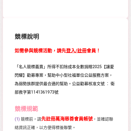
競標說明
如需參與競標活動，請先
登入/註冊
會員！
「名人競標義賣」所得不扣除成本全數捐贈2025【讓愛
閃耀】勸募專案，幫助中小型社福單位公益服務方案，
為弱勢族群提供最合適的幫助。公益勸募核准文號 ︰ 衛
部救字第1141361973號
競標規範
先註冊萬海慈善會員帳號
(1)
競標前，請
，並確認聯
絡資訊正確，以方便得標後聯繫。