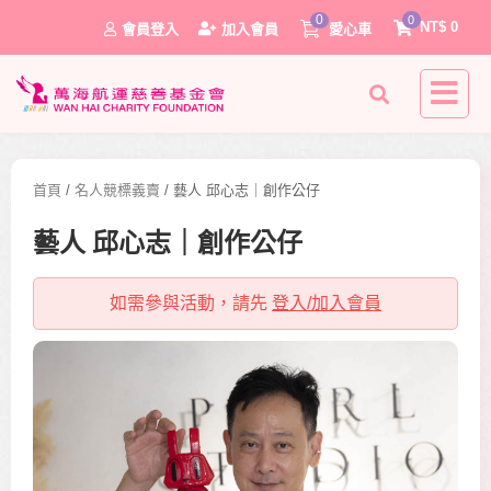
0
0
NT$
0
會員登入
加入會員
愛心車
首頁
/
名人競標義賣
/ 藝人 邱心志｜創作公仔
藝人 邱心志｜創作公仔
如需參與活動，請先
登入/加入會員
0