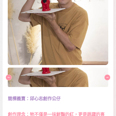
競標義賣：邱心志創作公仔
創作理念：牠不僅是一抹鮮豔的紅，更是跳躍的喜