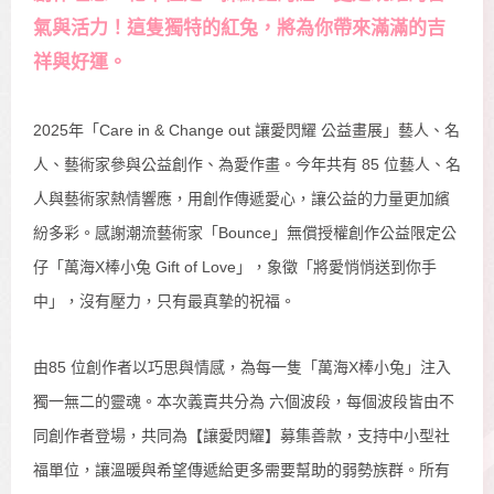
氣與活力！這隻獨特的紅兔，將為你帶來滿滿的吉
祥與好運。
2025年「Care in & Change out 讓愛閃耀 公益畫展」藝人、名
人、藝術家參與公益創作、為愛作畫。今年共有 85 位藝人、名
人與藝術家熱情響應，用創作傳遞愛心，讓公益的力量更加繽
紛多彩。感謝潮流藝術家「Bounce」無償授權創作公益限定公
仔「萬海X棒小兔 Gift of Love」，象徵「將愛悄悄送到你手
中」，沒有壓力，只有最真摯的祝福。
由85 位創作者以巧思與情感，為每一隻「萬海X棒小兔」注入
獨一無二的靈魂。本次義賣共分為 六個波段，每個波段皆由不
同創作者登場，共同為【讓愛閃耀】募集善款，支持中小型社
福單位，讓溫暖與希望傳遞給更多需要幫助的弱勢族群。所有