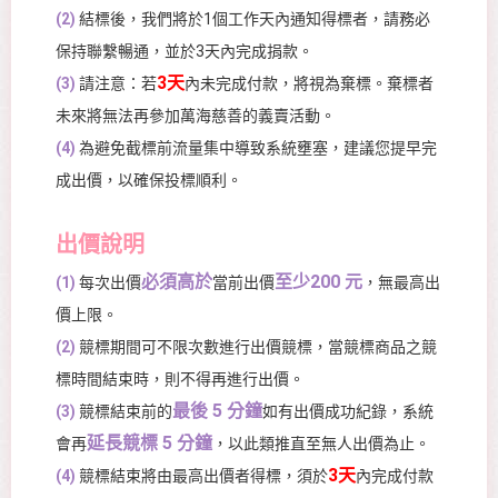
(2)
結標後，我們將於1個工作天內通知得標者，請務必
保持聯繫暢通，並於3天內完成捐款。
3天
(3)
請注意：若
內未完成付款，將視為棄標。棄標者
未來將無法再參加萬海慈善的義賣活動。
(4)
為避免截標前流量集中導致系統壅塞，建議您提早完
成出價，以確保投標順利。
出價說明
必須高於
至少200 元
(1)
每次出價
當前出價
，無最高出
價上限。
(2)
競標期間可不限次數進行出價競標，當競標商品之競
標時間結束時，則不得再進行出價。
最後 5 分鐘
(3)
競標結束前的
如有出價成功紀錄，系統
延長競標 5 分鐘
會再
，以此類推直至無人出價為止。
3天
(4)
競標結束將由最高出價者得標，須於
內完成付款