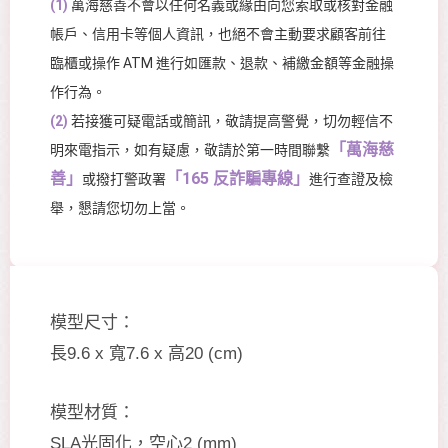
(1)
萬海慈善不會以任何名義或緣由向您索取或核對金融
帳戶、信用卡等個人資訊，也絕不會主動要求顧客前往
臨櫃或操作 ATM 進行如匯款、退款、補繳金額等金融操
作行為。
(2)
若接獲可疑電話或簡訊，敬請提高警覺，切勿輕信不
「萬海慈
明來電指示，如有疑慮，敬請於第一時間聯繫
善」
「165 反詐騙專線」
或撥打警政署
進行查證及檢
舉，懇請您切勿上當。
模型尺寸：
長9.6 x 寬7.6 x 高20 (cm)
模型材質：
SLA光固化，空心2 (mm)