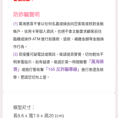
防詐騙聲明
(1)
萬海慈善不會以任何名義或緣由向您索取或核對金融
帳戶、信用卡等個人資訊，也絕不會主動要求顧客前往
臨櫃或操作 ATM 進行如匯款、退款、補繳金額等金融操
作行為。
(2)
若接獲可疑電話或簡訊，敬請提高警覺，切勿輕信不
「萬海慈
明來電指示，如有疑慮，敬請於第一時間聯繫
善」
「165 反詐騙專線」
或撥打警政署
進行查證及檢
舉，懇請您切勿上當。
模型尺寸：
長9.6 x 寬7.6 x 高20 (cm)