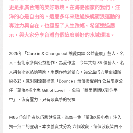
更是推廣台灣的美好環境。在海島國家的我們，汪
洋的心是自由的。這麼多年來透過快艇衝浪運動的
專注力與自在，也經歷了人生跌幅。希望透過展
示，與大家分享台灣有個這麼美好的水域環境。
2025年「Care in & Change out 讓愛閃耀 公益畫展」藝人、名
人、藝術家參與公益創作、為愛作畫。今年共有 85 位藝人、名
人與藝術家熱情響應，用創作傳遞愛心，讓公益的力量更加繽
紛多彩。感謝潮流藝術家「Bounce」無償授權創作公益限定公
仔「萬海X棒小兔 Gift of Love」，象徵「將愛悄悄送到你手
中」，沒有壓力，只有最真摯的祝福。
由85 位創作者以巧思與情感，為每一隻「萬海X棒小兔」注入
獨一無二的靈魂。本次義賣共分為 六個波段，每個波段皆由不