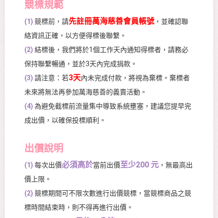
競標規範
先註冊萬海慈善會員帳號
(1)
競標前，請
，並確認聯
絡資訊正確，以方便得標後聯繫。
(2)
結標後，我們將於1個工作天內通知得標者，請務必
保持聯繫暢通，並於3天內完成捐款。
3天
(3)
請注意：若
內未完成付款，將視為棄標。棄標者
未來將無法再參加萬海慈善的義賣活動。
(4)
為避免截標前流量集中導致系統壅塞，建議您提早完
成出價，以確保投標順利。
出價說明
必須高於
至少200 元
(1)
每次出價
當前出價
，無最高出
價上限。
(2)
競標期間可不限次數進行出價競標，當競標商品之競
標時間結束時，則不得再進行出價。