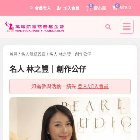
0
0
NT$
0
會員登入
加入會員
愛心車
首頁
/
名人競標義賣
/ 名人 林之豐｜創作公仔
名人 林之豐｜創作公仔
如需參與活動，請先
登入/加入會員
0