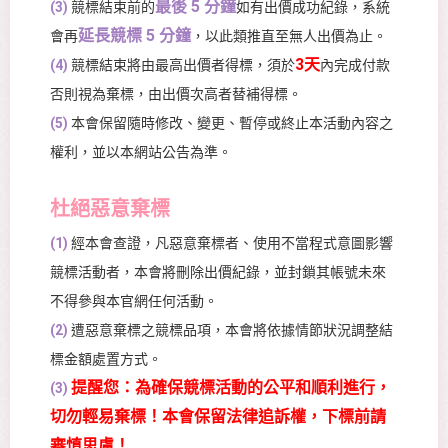
最後 5 分鐘
(3)
競標結束前的
如有出價成功紀錄，系統
延長競標 5 分鐘
會再
，以此類推直至無人出價為止。
3天
(4)
競標結束將由最高出價者得標，須於
內完成付款
否則視為棄標，由出價次高者替補得標。
(5)
本會保留隨時修改、變更、暫停或終止本活動內容之
權利，並以本網站公告為準。
杜絕惡意棄標
(1)
經本會查證，凡惡意棄標者、使用不當程式意圖影響
競標活動者，本會將刪除出價紀錄，並封鎖其帳號未來
不得參與本官網任何活動。
(2)
遭惡意棄標之競標品項，本會將依據情節狀況調整結
標金額處置方式。
提醒您：為確保競標活動的公平和順利進行，
(3)
切勿輕易棄標！本會保留法律追訴權，下標前請
審慎思慮！