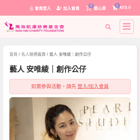
0
0
NT$
0
會員登入
加入會員
愛心車
首頁
/
名人競標義賣
/ 藝人 安唯綾｜創作公仔
藝人 安唯綾｜創作公仔
如需參與活動，請先
登入/加入會員
0