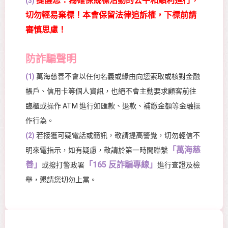
提醒您：為確保競標活動的公平和順利進行，
(3)
切勿輕易棄標！本會保留法律追訴權，下標前請
審慎思慮！
防詐騙聲明
(1)
萬海慈善不會以任何名義或緣由向您索取或核對金融
帳戶、信用卡等個人資訊，也絕不會主動要求顧客前往
臨櫃或操作 ATM 進行如匯款、退款、補繳金額等金融操
作行為。
(2)
若接獲可疑電話或簡訊，敬請提高警覺，切勿輕信不
「萬海慈
明來電指示，如有疑慮，敬請於第一時間聯繫
善」
「165 反詐騙專線」
或撥打警政署
進行查證及檢
舉，懇請您切勿上當。