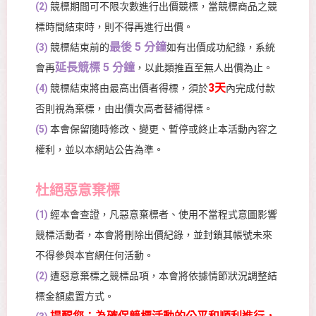
(2)
競標期間可不限次數進行出價競標，當競標商品之競
標時間結束時，則不得再進行出價。
最後 5 分鐘
(3)
競標結束前的
如有出價成功紀錄，系統
延長競標 5 分鐘
會再
，以此類推直至無人出價為止。
3天
(4)
競標結束將由最高出價者得標，須於
內完成付款
否則視為棄標，由出價次高者替補得標。
(5)
本會保留隨時修改、變更、暫停或終止本活動內容之
權利，並以本網站公告為準。
杜絕惡意棄標
(1)
經本會查證，凡惡意棄標者、使用不當程式意圖影響
競標活動者，本會將刪除出價紀錄，並封鎖其帳號未來
不得參與本官網任何活動。
(2)
遭惡意棄標之競標品項，本會將依據情節狀況調整結
標金額處置方式。