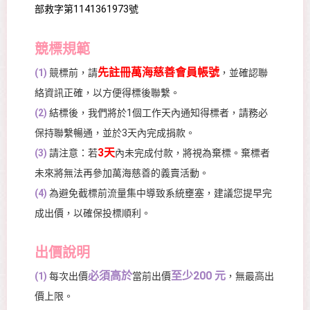
部救字第1141361973號
競標規範
先註冊萬海慈善會員帳號
(1)
競標前，請
，並確認聯
絡資訊正確，以方便得標後聯繫。
(2)
結標後，我們將於1個工作天內通知得標者，請務必
保持聯繫暢通，並於3天內完成捐款。
3天
(3)
請注意：若
內未完成付款，將視為棄標。棄標者
未來將無法再參加萬海慈善的義賣活動。
(4)
為避免截標前流量集中導致系統壅塞，建議您提早完
成出價，以確保投標順利。
出價說明
必須高於
至少200 元
(1)
每次出價
當前出價
，無最高出
價上限。