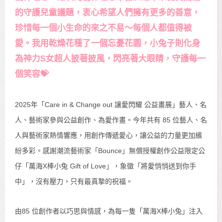
的守護兒童議題，衷心希望人們擁有更多的善意，
珍惜每一個小生命的來之不易～每個人都值得被
愛。我用乾燥花種了一個忘憂花園，小兔子則化身
為神力S女超人披著披風，閃亮著大眼睛，守護每一
個笑容💝
2025年「Care in & Change out 讓愛閃耀 公益畫展」藝人、名
人、藝術家參與公益創作、為愛作畫。今年共有 85 位藝人、名
人與藝術家熱情響應，用創作傳遞愛心，讓公益的力量更加繽
紛多彩。感謝潮流藝術家「Bounce」無償授權創作公益限定公
仔「萬海X棒小兔 Gift of Love」，象徵「將愛悄悄送到你手
中」，沒有壓力，只有最真摯的祝福。
由85 位創作者以巧思與情感，為每一隻「萬海X棒小兔」注入