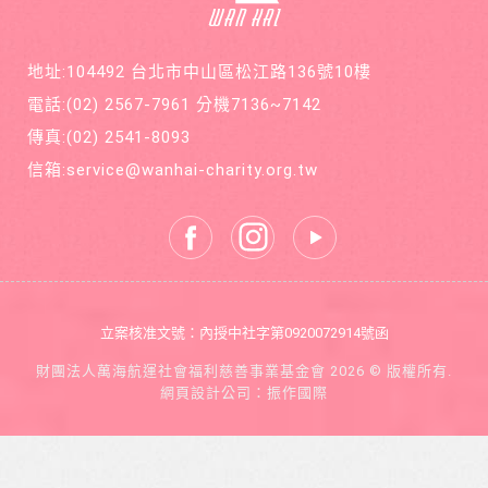
疾病囊
在公益
狀纖維
的路
化症
上，共
地址:104492 台北市中山區松江路136號10樓
同打造
善循環
電話:
(02) 2567-7961
分機7136~7142
的美麗
新世
傳真:
(02) 2541-8093
界。
信箱:
service@wanhai-charity.org.tw
立案核准文號：內授中社字第0920072914號函
財團法人萬海航運社會福利慈善事業基金會 2026 © 版權所有.
網頁設計公司
：振作國際