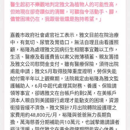
醫生起初不樂觀地判定雅文為植物人的可能性高，
但她現在卻奇蹟似的清醒，可聽指令活動手、腳，
儘管困境仍在，我跟爸爸還是抱持希望。」
嘉義市政府社會處官社工表示，雅文目前在院治療
中，有氣切、尿管及胃造口，無法自理且由看護照
顧，裕隆為處理雅文因病衍生相關事宜難以工作，
生活、醫療及看護費皆以案父微薄積蓄、親友籌措
及雅文公司慰問金支付。雖有醫療保險，須待出院
甫能申請；雅文5月取得肢障重度證明，勞保失能
給付需半年以上觀察期，法院裁定由裕隆為雅文監
護輔助人，6月中起代處理其財務、養護、保險請
領等事宜，卻遇雅文在台帳戶約剩2萬，在美帳戶
須本人親自到美國銀行處理才能動支的困境，資源
銜接皆緩不濟急。雅文預計7月出院轉院設護理之
家費用約48,800元/月，裕隆與爸爸無力長期負
擔，萬海慈善分期補助共10萬元，也誠摯邀請讀者
挹注溫暖，陪伴雅文在黃金復健期間能安心休養，