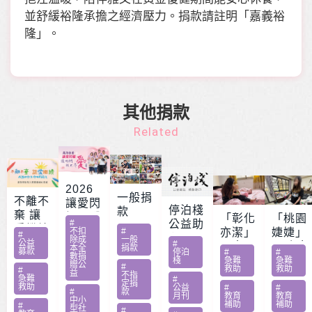
並舒緩裕隆承擔之經濟壓力。捐款請註明「嘉義裕
隆」。
其他捐款
Related
2026
一般捐
不離不
讓愛閃
停泊棧
款
棄 讓
耀 – 公
「彰化
「桃園
#
公益助
愛繼續
益服務
不扣
#
亦潔」
婕婕」
#
印
除成
一般
– 急難
公益
#
方案補
男童骨
20歲女
本全
捐款
募款
停泊
#
#
家庭扶
數捐
助專案
肉癌截
罹肺部
棧
急難
急難
贈公
#
救助
救助
助專案
#
勸募活
益
肢化療
罕病
不指
急難
#
定捐
動指定
救助
受暴單
父兼多
公益
#
#
#
款
月刊
教育
教育
捐款
中小
親媽照
份工愁
補助
補助
#
型社
#