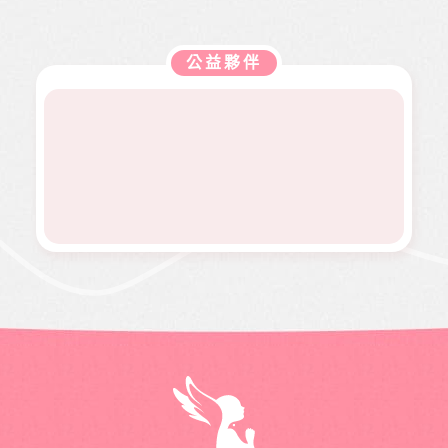
走路姿
迎接人
務方案
近貧家
於本會
益、生
勢異常
生下一
推動，
庭，協
公益服
活、心
到院檢
階段，
照顧到
助他們
務工
靈、健
查，確
她卻因
更多弱
公益夥伴
度過經
作，如
康、人
診罹患
病無法
勢族
濟困
熱氣球
文傳遞
骨肉癌
面試工
群。
境。
升空、
正能量
二期。
作而感
當我們
及價值
因病況
到沮
同在醫
觀，是
變化太
喪。婕
起、愛
本刊物
快，切
婕在校
有為、
的發行
除後腫
原是熱
志願服
理念。
瘤又馬
舞社成
務、物
邀請您
上復
員，個
資捐助
長期駐
發，短
性活潑
等各項
印 本刊
短幾個
開朗，
服務。
物，助
月內就
113年年
印價每
開刀兩
底時，
本66
次，最
因一次
元，一
後只好
小感冒
年12期
截肢保
久咳不
共700
命。
癒，二
元，邀
個月後
請您和
意外檢
萬海航
查出罹
運慈善
患罕見
基金會