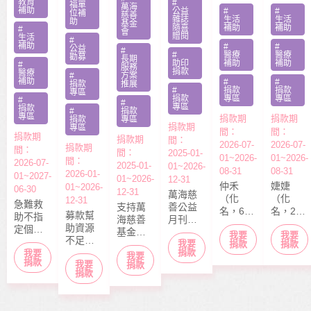
教育
#
顧陷困
醫費
福單
萬海
補助
公益
#
#
位補
慈善
雜誌
生活
生活
助
基金
隨喜
補助
補助
#
會
贈閱
生活
#
補助
#
#
公益
#
#
醫療
醫療
勸募
長期
助印
補助
補助
#
服務
捐款
醫療
#
方案
補助
#
#
捐款
推展
#
捐款
捐款
專區
捐款
專區
專區
#
#
專區
捐款
#
捐款
專區
捐款期
捐款期
捐款
專區
捐款期
專區
間：
間：
捐款期
捐款期
間：
2026-07-
2026-07-
捐款期
間：
間：
2025-01-
01~2026-
01~2026-
間：
2026-07-
2025-01-
01~2026-
08-31
08-31
2026-01-
01~2027-
01~2026-
12-31
仲禾
婕婕
01~2026-
06-30
12-31
萬海慈
（化
（化
12-31
急難救
支持萬
善公益
名，6
名，20
募款幫
助不指
海慈善
月刊
歲），
歲）今
助資源
定個案
基金會
「停泊
我要
我要
本該快
年6月底
不足的
捐款，
我要
長期性
棧」於
捐款
捐款
快樂樂
剛從商
中小型
捐款
我要
募款所
我要
服務方
每月10
上學的
專畢
捐款
我要
社福單
捐款
得幫助
案推
日出
捐款
年紀，
業，眼
位，協
本會急
展。捐
刊，文
去年11
見同學
助在地
難救助
款金額
章主題
月，因
們開心
弱勢服
扶助之
全數用
包含公