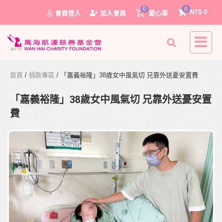
0
0
NT$
0
會員登入
加入會員
愛心車
首頁
/
捐款專區
/ 「嘉義裕隆」38歲女中風氣切 兄靠外送憂安置費
「嘉義裕隆」38歲女中風氣切 兄靠外送憂安置
費
0