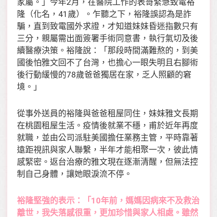
家屬。」今年2月，在醫院工作的表哥緊急致電裕
隆（化名，41歲）。乍聽之下，裕隆誤認為是詐
騙，直到致電國外求證，才知道妹妹昏迷指數只有
三分，親屬需出面簽署手術同意書，執行氣切及後
續醫療決策。裕隆說：「那段時間滿難熬的，到美
國後怕雅文回不了台灣，也擔心一眼失明且右腳術
後行動緩慢的78歲爸爸獨居在家，乏人照顧的窘
境。」
從事外送員的裕隆與爸爸租屋同住，妹妹雅文長期
在桃園租屋生活。疫情後就業不穩，甫於近年再度
就職，並由公司派駐美國擔任業務主管，平時靠著
遠距視訊與家人聯繫，半年才能相聚一次，彼此情
感緊密。返台治療的雅文現在逐漸清醒，但無法控
制自己身體，讓她眼淚流不停。
裕隆堅強的表示：「10年前，媽媽因病來不及救治
離世，我失落感很重，更加珍惜與家人相處。雖然