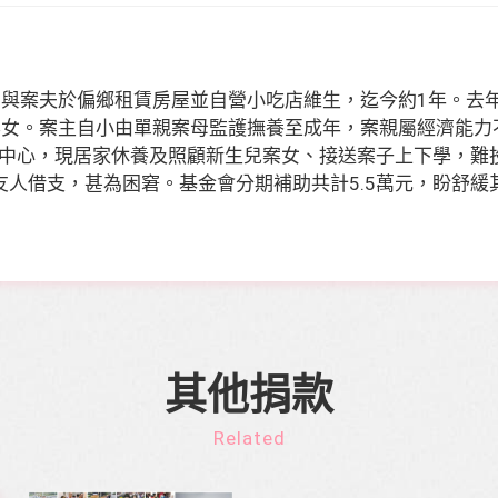
，與案夫於偏鄉租賃房屋並自營小吃店維生，迄今約1年。去
案女。案主自小由單親案母監護撫養至成年，案親屬經濟能力
中心，現居家休養及照顧新生兒案女、接送案子上下學，難
友人借支，甚為困窘。基金會分期補助共計5.5萬元，盼舒緩
其他捐款
Related