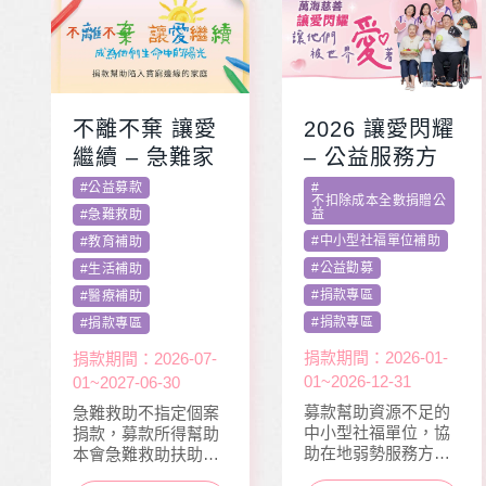
不離不棄 讓愛
2026 讓愛閃耀
繼續 – 急難家
– 公益服務方
庭扶助專案
案補助專案 勸
#
公益募款
#
不扣除成本全數捐贈公
募活動指定捐
益
#
急難救助
款
#
中小型社福單位補助
#
教育補助
#
公益勸募
#
生活補助
#
捐款專區
#
醫療補助
#
捐款專區
#
捐款專區
捐款期間：2026-01-
捐款期間：2026-07-
01~2026-12-31
01~2027-06-30
募款幫助資源不足的
急難救助不指定個案
中小型社福單位，協
捐款，募款所得幫助
助在地弱勢服務方案
本會急難救助扶助之
推動，照顧到更多弱
近貧家庭，協助他們