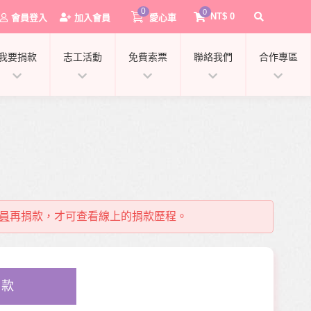
0
0
NT$
0
會員登入
加入會員
愛心車
我要捐款
志工活動
免費索票
聯絡我們
合作專區
員
再捐款，才可查看線上的捐款歷程。
0
捐款