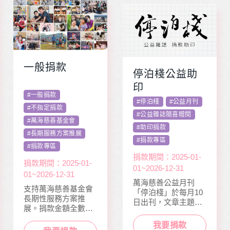
一般捐款
停泊棧公益助
印
#
一般捐款
#
停泊棧
#
公益月刊
#
不指定捐款
#
公益雜誌隨喜贈閱
#
萬海慈善基金會
#
助印捐款
#
長期服務方案推展
#
捐款專區
#
捐款專區
捐款期間：2025-01-
捐款期間：2025-01-
01~2026-12-31
01~2026-12-31
萬海慈善公益月刊
支持萬海慈善基金會
「停泊棧」於每月10
長期性服務方案推
日出刊，文章主題包
展。捐款金額全數用
含公益、生活、心
於本會公益服務工
靈、健康、人文傳遞
我要捐款
作，如熱氣球升空、