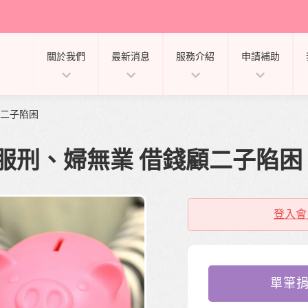
關於我們
最新消息
服務介紹
申請補助
顧二子陷困
」夫服刑、婦無業 借錢顧二子陷困
登入會
單筆