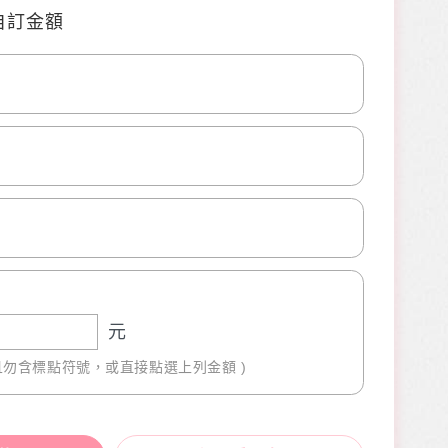
自訂金額
0
0
元
且勿含標點符號，或直接點選上列金額 )