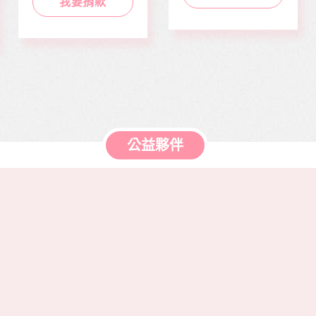
正能量及價值觀，是
我要捐款
當我們同在醫起、愛
本刊物的發行理念。
有為、志願服務、物
邀請您長期駐印 本刊
資捐助等各項服務。
物，助印價每本66
元，一年12期共700
元，邀請您和萬海航
運慈善基金會 在公益
的路上，共同打造善
循環的美麗新世界。
公益夥伴