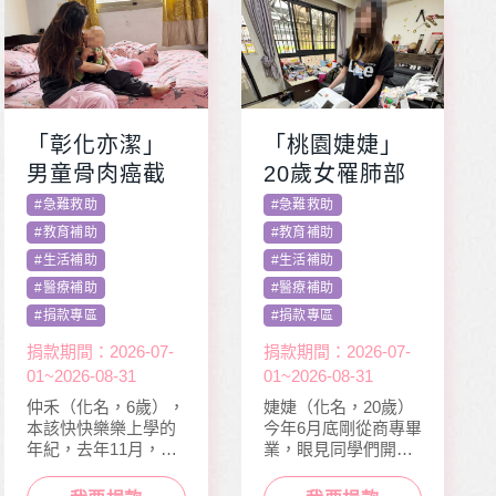
「彰化亦潔」
「桃園婕婕」
男童骨肉癌截
20歲女罹肺部
肢化療 受暴單
罕病 父兼多份
#
急難救助
#
急難救助
親媽照顧陷困
工愁醫費
#
教育補助
#
教育補助
#
生活補助
#
生活補助
#
醫療補助
#
醫療補助
#
捐款專區
#
捐款專區
捐款期間：2026-07-
捐款期間：2026-07-
01~2026-08-31
01~2026-08-31
仲禾（化名，6歲），
婕婕（化名，20歲）
本該快快樂樂上學的
今年6月底剛從商專畢
年紀，去年11月，因
業，眼見同學們開心
走路姿勢異常到院檢
迎接人生下一階段，
查，確診罹患骨肉癌
她卻因病無法面試工