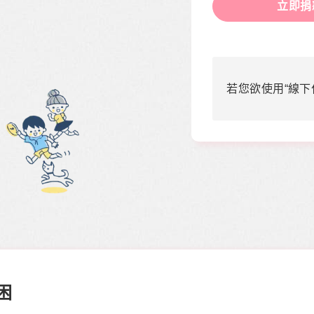
立即捐
若您欲使用“線下
困