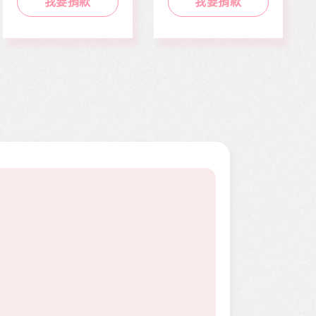
我要捐款
我要捐款
二期。因病況變化太
作而感到沮喪。婕婕
快，切除後腫瘤又馬
在校原是熱舞社成
上復發，短短幾個月
員，個性活潑開朗，
內就開刀兩次，最後
113年年底時，因一
只好截肢保命。
次小感冒久咳不癒，
二個月後意外檢查出
罹患罕見疾病囊狀纖
維化症