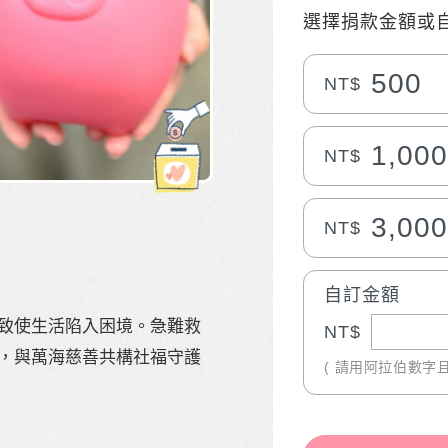
選擇捐款金額或
500
NT$
1,00
NT$
3,00
NT$
自訂金額
致使生活陷入困境。急難救
NT$
，與萬海慈善共構社福守護
( 請用阿拉伯數字