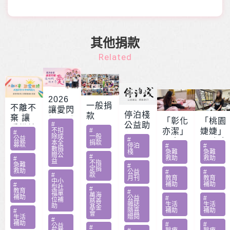
其他捐款
Related
2026
一般捐
不離不
讓愛閃
停泊棧
款
棄 讓
耀 – 公
「彰化
「桃園
#
公益助
愛繼續
益服務
不扣
#
亦潔」
婕婕」
#
印
除成
一般
– 急難
公益
#
方案補
男童骨
20歲女
本全
捐款
募款
停泊
#
#
家庭扶
數捐
助專案
肉癌截
罹肺部
棧
急難
急難
贈公
#
救助
救助
助專案
#
勸募活
益
肢化療
罕病
不指
急難
#
定捐
動指定
救助
受暴單
父兼多
公益
#
#
#
款
月刊
教育
教育
捐款
中小
親媽照
份工愁
補助
補助
#
型社
#
教育
#
顧陷困
醫費
福單
萬海
補助
公益
#
#
位補
慈善
雜誌
生活
生活
助
基金
隨喜
補助
補助
#
會
贈閱
生活
#
補助
#
#
公益
#