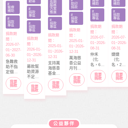
#
醫療
醫療
勸募
長期
助印
補助
補助
#
服務
捐款
醫療
#
方案
補助
#
#
捐款
推展
#
捐款
捐款
專區
捐款
專區
專區
#
#
專區
捐款
#
捐款
專區
捐款期
捐款期
捐款
專區
捐款期
專區
間：
間：
捐款期
捐款期
間：
2026-07-
2026-07-
捐款期
間：
間：
2025-01-
01~2026-
01~2026-
間：
2026-07-
2025-01-
01~2026-
08-31
08-31
2026-01-
01~2027-
01~2026-
12-31
仲禾
婕婕
01~2026-
06-30
12-31
萬海慈
（化
（化
12-31
急難救
支持萬
善公益
名，6
名，20
募款幫
助不指
海慈善
月刊
歲），
歲）今
助資源
定個案
基金會
「停泊
我要
我要
本該快
年6月底
不足的
捐款，
我要
長期性
棧」於
捐款
捐款
快樂樂
剛從商
中小型
捐款
我要
募款所
我要
服務方
每月10
上學的
專畢
捐款
我要
社福單
捐款
得幫助
案推
日出
捐款
年紀，
業，眼
位，協
本會急
展。捐
刊，文
去年11
見同學
助在地
難救助
款金額
章主題
月，因
們開心
弱勢服
扶助之
全數用
包含公
走路姿
迎接人
務方案
近貧家
於本會
益、生
勢異常
生下一
推動，
庭，協
公益服
活、心
到院檢
階段，
照顧到
助他們
務工
靈、健
查，確
她卻因
更多弱
公益夥伴
度過經
作，如
康、人
診罹患
病無法
勢族