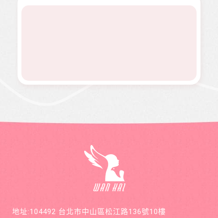
濟困
熱氣球
文傳遞
骨肉癌
面試工
群。
境。
升空、
正能量
二期。
作而感
當我們
及價值
因病況
到沮
同在醫
觀，是
變化太
喪。婕
起、愛
本刊物
快，切
婕在校
有為、
的發行
除後腫
原是熱
志願服
理念。
瘤又馬
舞社成
務、物
邀請您
上復
員，個
資捐助
長期駐
發，短
性活潑
等各項
印 本刊
短幾個
開朗，
服務。
物，助
月內就
113年年
印價每
開刀兩
底時，
本66
次，最
因一次
元，一
後只好
小感冒
年12期
截肢保
久咳不
共700
命。
癒，二
元，邀
個月後
請您和
意外檢
萬海航
查出罹
運慈善
患罕見
基金會
疾病囊
在公益
狀纖維
的路
化症
上，共
地址:104492 台北市中山區松江路136號10樓
同打造