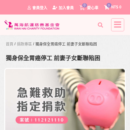
0
0
NT$
0
會員登入
加入會員
愛心車
首頁
/
捐款專區
/ 獨身保全胃癌停工 前妻子女斷聯陷困
獨身保全胃癌停工 前妻子女斷聯陷困
0