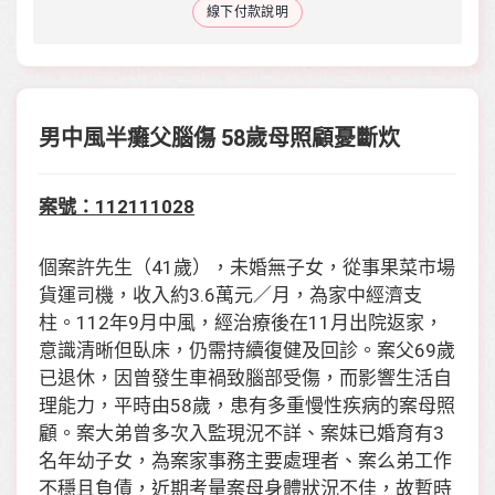
線下付款說明
男中風半癱父腦傷 58歲母照顧憂斷炊
案號：112111028
個案許先生（41歲），未婚無子女，從事果菜市場
貨運司機，收入約3.6萬元／月，為家中經濟支
柱。112年9月中風，經治療後在11月出院返家，
意識清晰但臥床，仍需持續復健及回診。案父69歲
已退休，因曾發生車禍致腦部受傷，而影響生活自
理能力，平時由58歲，患有多重慢性疾病的案母照
顧。案大弟曾多次入監現況不詳、案妹已婚育有3
名年幼子女，為案家事務主要處理者、案么弟工作
不穩且負債，近期考量案母身體狀況不佳，故暫時