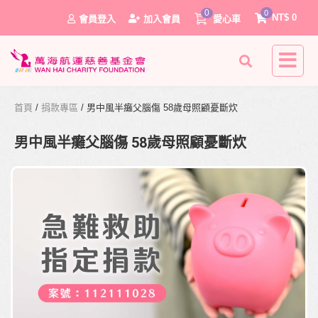
0
0
NT$
0
會員登入
加入會員
愛心車
首頁
/
捐款專區
/ 男中風半癱父腦傷 58歲母照顧憂斷炊
男中風半癱父腦傷 58歲母照顧憂斷炊
0