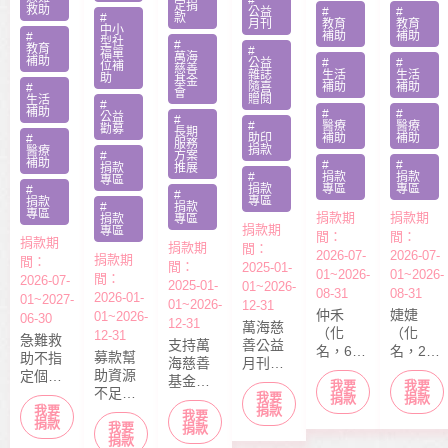
定捐
動指定
救助
受暴單
父兼多
公益
#
#
#
款
月刊
教育
教育
捐款
中小
親媽照
份工愁
補助
補助
#
型社
#
教育
#
顧陷困
醫費
福單
萬海
補助
公益
#
#
位補
慈善
雜誌
生活
生活
助
基金
隨喜
補助
補助
#
會
贈閱
生活
#
補助
#
#
公益
#
#
醫療
醫療
勸募
長期
助印
補助
補助
#
服務
捐款
醫療
#
方案
補助
#
#
捐款
推展
#
捐款
捐款
專區
捐款
專區
專區
#
#
專區
捐款
#
捐款
專區
捐款期
捐款期
捐款
專區
捐款期
專區
間：
間：
捐款期
捐款期
間：
2026-07-
2026-07-
捐款期
間：
間：
2025-01-
01~2026-
01~2026-
間：
2026-07-
2025-01-
01~2026-
08-31
08-31
2026-01-
01~2027-
01~2026-
12-31
仲禾
婕婕
01~2026-
06-30
12-31
萬海慈
（化
（化
12-31
急難救
支持萬
善公益
名，6
名，20
募款幫
助不指
海慈善
月刊
歲），
歲）今
助資源
定個案
基金會
「停泊
我要
我要
本該快
年6月底
不足的
捐款，
我要
長期性
棧」於
捐款
捐款
快樂樂
剛從商
中小型
捐款
我要
募款所
我要
服務方
每月10
上學的
專畢
捐款
我要
社福單
捐款
得幫助
案推
日出
捐款
年紀，
業，眼
位，協