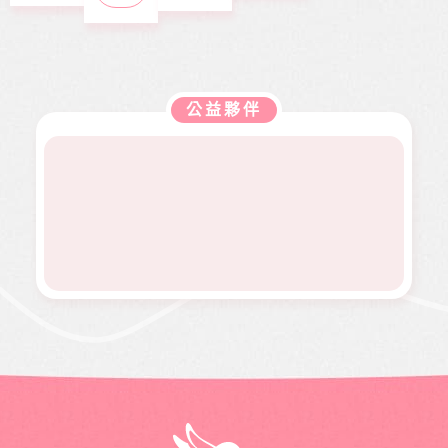
本會急
展。捐
刊，文
去年11
見同學
助在地
難救助
款金額
章主題
月，因
們開心
弱勢服
扶助之
全數用
包含公
走路姿
迎接人
務方案
近貧家
於本會
益、生
勢異常
生下一
推動，
庭，協
公益服
活、心
到院檢
階段，
照顧到
助他們
務工
靈、健
查，確
她卻因
更多弱
公益夥伴
度過經
作，如
康、人
診罹患
病無法
勢族
濟困
熱氣球
文傳遞
骨肉癌
面試工
群。
境。
升空、
正能量
二期。
作而感
當我們
及價值
因病況
到沮
同在醫
觀，是
變化太
喪。婕
起、愛
本刊物
快，切
婕在校
有為、
的發行
除後腫
原是熱
志願服
理念。
瘤又馬
舞社成
務、物
邀請您
上復
員，個
資捐助
長期駐
發，短
性活潑
等各項
印 本刊
短幾個
開朗，
服務。
物，助
月內就
113年年
印價每
開刀兩
底時，
本66
次，最
因一次
元，一
後只好
小感冒
年12期
截肢保
久咳不
共700
命。
癒，二
元，邀
個月後
請您和
意外檢