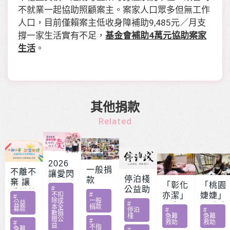
不就業一起協助照顧案主。案家人口眾多但無工作
人口，目前僅賴案主低收身障補助9,485元／月支
撐一家生活實有不足，
基金會補助4萬元協助案家
生活
。
其他捐款
Related
2026
一般捐
不離不
讓愛閃
停泊棧
款
棄 讓
耀 – 公
「彰化
「桃園
#
公益助
愛繼續
益服務
不扣
#
亦潔」
婕婕」
#
印
除成
一般
– 急難
公益
#
方案補
男童骨
20歲女
本全
捐款
募款
停泊
#
#
家庭扶
數捐
助專案
肉癌截
罹肺部
棧
急難
急難
贈公
#
救助
救助
助專案
#
勸募活
益
肢化療
罕病
不指
急難
#