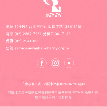
萬海航
查出罹
運慈善
患罕見
基金會
疾病囊
在公益
狀纖維
的路
化症
上，共
地址:104492 台北市中山區松江路136號10樓
同打造
善循環
電話:
(02) 2567-7961
分機7136~7142
的美麗
新世
傳真:
(02) 2541-8093
界。
信箱:
service@wanhai-charity.org.tw
立案核准文號：內授中社字第0920072914號函
財團法人萬海航運社會福利慈善事業基金會 2026 © 版權所有.
網頁設計公司
：振作國際