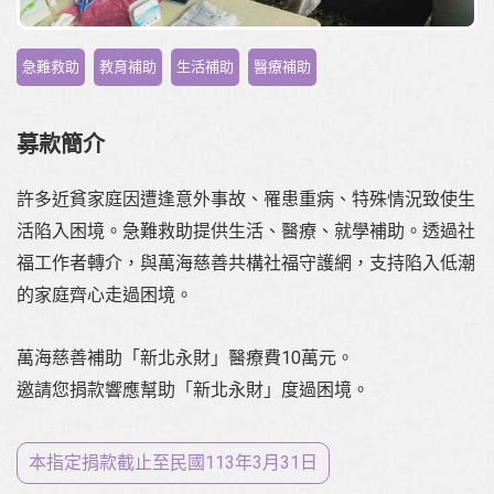
,
,
,
急難救助
教育補助
生活補助
醫療補助
募款簡介
許多近貧家庭因遭逢意外事故、罹患重病、特殊情況致使生
活陷入困境。急難救助提供生活、醫療、就學補助。透過社
福工作者轉介，與萬海慈善共構社福守護網，支持陷入低潮
的家庭齊心走過困境。
萬海慈善補助「新北永財」醫療費10萬元。
邀請您捐款響應幫助「新北永財」度過困境。
本指定捐款截止至⺠國113年3月31日