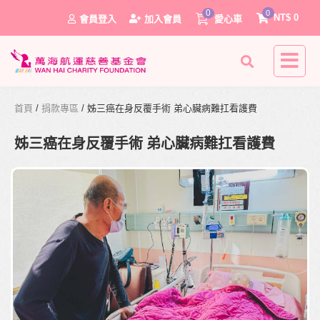
0
0
NT$
0
會員登入
加入會員
愛心車
首頁
/
捐款專區
/ 姊三癌在身反覆手術 弟心臟病難扛看護費
姊三癌在身反覆手術 弟心臟病難扛看護費
0