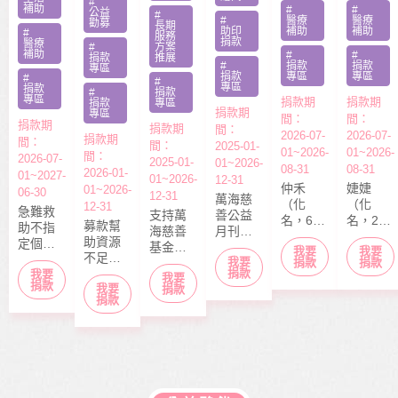
#
補助
#
#
公益
#
#
醫療
醫療
勸募
長期
助印
補助
補助
#
服務
捐款
醫療
#
方案
補助
#
#
捐款
推展
#
捐款
捐款
專區
捐款
專區
專區
#
#
專區
捐款
#
捐款
專區
捐款期
捐款期
捐款
專區
捐款期
專區
間：
間：
捐款期
捐款期
間：
2026-07-
2026-07-
捐款期
間：
間：
2025-01-
01~2026-
01~2026-
間：
2026-07-
2025-01-
01~2026-
08-31
08-31
2026-01-
01~2027-
01~2026-
12-31
仲禾
婕婕
01~2026-
06-30
12-31
萬海慈
（化
（化
12-31
急難救
支持萬
善公益
名，6
名，20
募款幫
助不指
海慈善
月刊
歲），
歲）今
助資源
定個案
基金會
「停泊
我要
我要
本該快
年6月底
不足的
捐款，
我要
長期性
棧」於
捐款
捐款
快樂樂
剛從商
中小型
捐款
我要
募款所
我要
服務方
每月10
上學的
專畢
捐款
我要
社福單
捐款
得幫助
案推
日出
捐款
年紀，
業，眼
位，協
本會急
展。捐
刊，文
去年11
見同學
助在地
難救助
款金額
章主題
月，因
們開心
弱勢服
扶助之
全數用
包含公
走路姿
迎接人
務方案
近貧家
於本會
益、生
勢異常
生下一
推動，
庭，協
公益服
活、心
到院檢
階段，
照顧到
助他們
務工
靈、健
查，確
她卻因