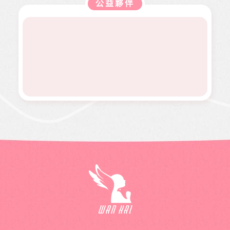
更多弱
公益夥伴
度過經
作，如
康、人
診罹患
病無法
勢族
濟困
熱氣球
文傳遞
骨肉癌
面試工
群。
境。
升空、
正能量
二期。
作而感
當我們
及價值
因病況
到沮
同在醫
觀，是
變化太
喪。婕
起、愛
本刊物
快，切
婕在校
有為、
的發行
除後腫
原是熱
志願服
理念。
瘤又馬
舞社成
務、物
邀請您
上復
員，個
資捐助
長期駐
發，短
性活潑
等各項
印 本刊
短幾個
開朗，
服務。
物，助
月內就
113年年
印價每
開刀兩
底時，
本66
次，最
因一次
元，一
後只好
小感冒
年12期
截肢保
久咳不
共700
命。
癒，二
元，邀
個月後
請您和
意外檢
萬海航
查出罹
運慈善
患罕見
基金會
疾病囊
在公益
狀纖維
的路
化症
上，共