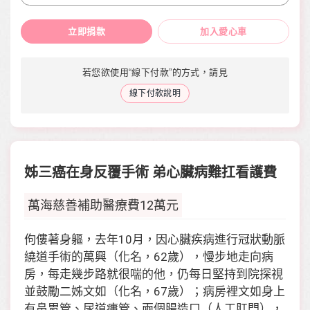
立即捐款
加入愛心車
若您欲使用“線下付款”的方式，請見
線下付款說明
姊三癌在身反覆手術 弟心臟病難扛看護費
萬海慈善補助醫療費12萬元
佝僂著身軀，去年10月，因心臟疾病進行冠狀動脈
繞道手術的萬興（化名，62歲），慢步地走向病
房，每走幾步路就很喘的他，仍每日堅持到院探視
並鼓勵二姊文如（化名，67歲）；病房裡文如身上
有鼻胃管、尿道瘻管、兩個腸造口（人工肛門），