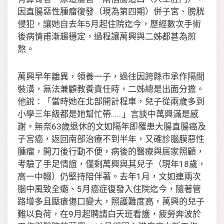
因直腸惡性腫瘤復發（現為第四期）併子宮、膀胱
侵犯，讓她自去年5月起住院迄今，歷經數次手術
後病情甫漸趨穩定，過程讓萬興與二姊都甚為煎
熬。
萬興早年離異，領養一子，過往因跨縣市承作隔間
裝潢，無法兼顧教養責任時，二姊總是出面分擔。
他說：「當時她在北部開計程車，兒子從兩歲多到
小學三年級都是她幫忙帶……」言談中萬興滿是感
謝。無奈63歲退休的文如隔年即罹患大腸直腸癌及
子宮癌，返回南部治療不到半年，又確診腦膜惡性
腫瘤，開刀後行動不便，病後的醫療與居家照顧，
考驗了手足情誼，僅剩萬興與其兒子（現年18歲，
高一中輟）仍堅持陪伴著。去年1月，文如連兩次
腦中風致全癱、5月癌症復發入住院迄今，隨著管
路增多且壓瘡傷口變大，照護難度高，萬興的兒子
難以負荷，在9月起聘請白天班看護，疲勞奔波於