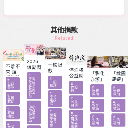
其他捐款
Related
2026
一般捐
不離不
讓愛閃
停泊棧
款
棄 讓
耀 – 公
「彰化
「桃園
#
公益助
愛繼續
益服務
不扣
#
亦潔」
婕婕」
#
印
除成
一般
– 急難
公益
#
方案補
男童骨
20歲女
本全
捐款
募款
停泊
#
#
家庭扶
數捐
助專案
肉癌截
罹肺部
棧
急難
急難
贈公
#
救助
救助
助專案
#
勸募活
益
肢化療
罕病
不指
急難
#
定捐
動指定
救助
受暴單
父兼多
公益
#
#
#
款
月刊
教育
教育
捐款
中小
親媽照
份工愁
補助
補助
#
型社
#
教育
#
顧陷困
醫費
福單
萬海
補助
公益
#
#
位補
慈善
雜誌
生活
生活
助
基金
隨喜
補助
補助
#
會
贈閱
生活