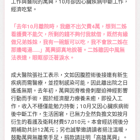
工作與醫院的萬興，10月卻因心臟疾病中斷工作，
經濟吃緊。
「去年10月離院時，我繳不出欠費4萬，想到二姊
看護費不能欠，所剩的錢不夠付我就借，既然有緣
做兄弟姊妹，我有一碗飯可以吃，我不會放二姊在
那邊喝湯……」萬興認真地說著。二姊雖因中風無
法表達，眼眶卻泛著淚水。
成大醫院張社工表示，文如因腹腔術後接連有新生
疾病而需醫療，並控制感染可能，因此離出院之日
遙遙無期。去年初，萬興因脊椎骨刺壓迫神經影響
行動而手術，囿於經濟壓力療養未癒，即投入工
作，收入不穩僅能勉力持衡；10月又因心臟疾病術
後中斷工作，生活困窘，已無力全然負擔文如按月
衍生的看護及衛耗材費57,010元。本會經訪視後分
期補助共計12萬元；另也誠摯邀請讀者挹注溫暖，
鼓勵萬興無離棄手足，捐款請註明「高雄萬興」。