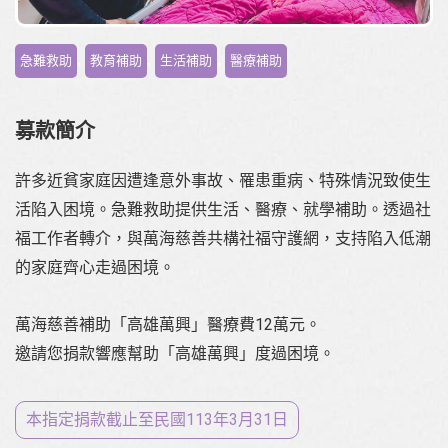
,
,
,
急難救助
教育補助
生活補助
醫療補助
募款簡介
許多近貧家庭因遭逢意外事故、罹患重病、特殊情況致使生
活陷入困境。急難救助提供生活、醫療、就學補助。透過社
福工作者轉介，與萬海慈善共構社福守護網，支持陷入低潮
的家庭齊心走過困境。
萬海慈善補助「高雄萬興」醫療費12萬元。
邀請您捐款響應幫助「高雄萬興」度過困境。
本指定捐款截止至⺠國113年3月31日