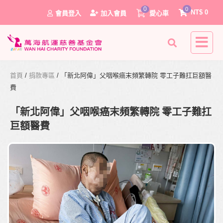
0
0
NT$
0
會員登入
加入會員
愛心車
首頁
/
捐款專區
/ 「新北阿偉」父咽喉癌末頻繁轉院 零工子難扛巨額醫
費
「新北阿偉」父咽喉癌末頻繁轉院 零工子難扛
巨額醫費
0