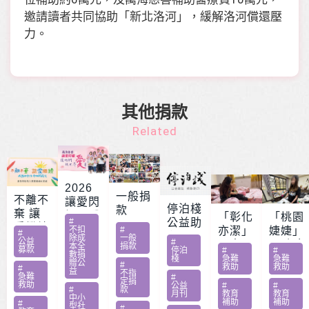
邀請讀者共同協助「新北洛河」，緩解洛河償還壓
力。
其他捐款
Related
2026
一般捐
不離不
讓愛閃
停泊棧
款
棄 讓
耀 – 公
「彰化
「桃園
#
公益助
愛繼續
益服務
不扣
#
亦潔」
婕婕」
#
印
除成
一般
– 急難
公益
#
方案補
男童骨
20歲女
本全
捐款
募款
停泊
#
#
家庭扶
數捐
助專案
肉癌截
罹肺部
棧
急難
急難
贈公
#
救助
救助
助專案
#
勸募活
益
肢化療
罕病
不指
急難
#
定捐
動指定
救助
受暴單
父兼多
公益
#
#
#
款
月刊
教育
教育
捐款
中小
親媽照
份工愁
補助
補助
#
型社
#