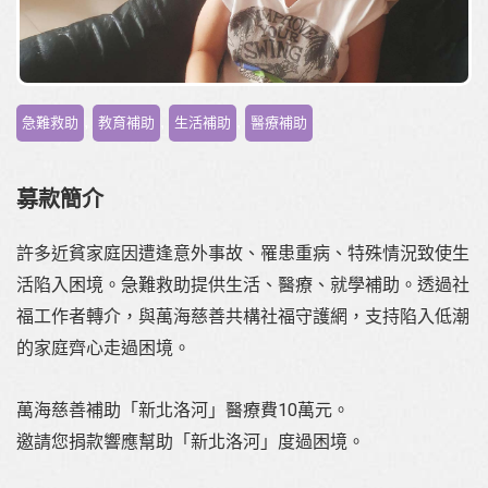
,
,
,
急難救助
教育補助
生活補助
醫療補助
募款簡介
許多近貧家庭因遭逢意外事故、罹患重病、特殊情況致使生
活陷入困境。急難救助提供生活、醫療、就學補助。透過社
福工作者轉介，與萬海慈善共構社福守護網，支持陷入低潮
的家庭齊心走過困境。
萬海慈善補助「新北洛河」醫療費10萬元。
邀請您捐款響應幫助「新北洛河」度過困境。