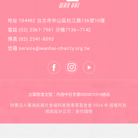
疾病囊
在公益
狀纖維
的路
化症
上，共
地址:104492 台北市中山區松江路136號10樓
同打造
善循環
電話:
(02) 2567-7961
分機7136~7142
的美麗
新世
傳真:
(02) 2541-8093
界。
信箱:
service@wanhai-charity.org.tw
立案核准文號：內授中社字第0920072914號函
財團法人萬海航運社會福利慈善事業基金會 2026 © 版權所有.
網頁設計公司
：振作國際