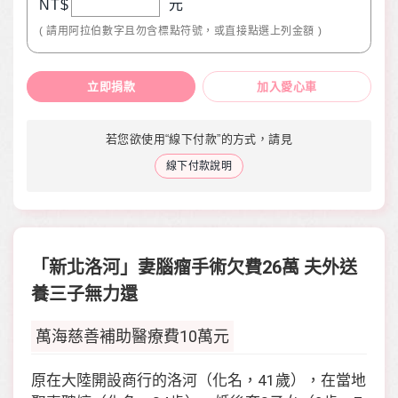
NT$
元
( 請用阿拉伯數字且勿含標點符號，或直接點選上列金額 )
立即捐款
加入愛心車
若您欲使用“線下付款”的方式，請見
線下付款說明
「新北洛河」妻腦瘤手術欠費26萬 夫外送
養三子無力還
萬海慈善補助醫療費10萬元
原在大陸開設商行的洛河（化名，41歲），在當地