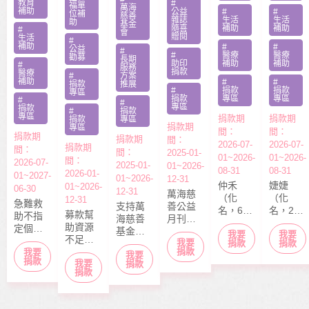
教育
#
顧陷困
醫費
福單
萬海
補助
公益
#
#
位補
慈善
雜誌
生活
生活
助
基金
隨喜
補助
補助
#
會
贈閱
生活
#
補助
#
#
公益
#
#
醫療
醫療
勸募
長期
助印
補助
補助
#
服務
捐款
醫療
#
方案
補助
#
#
捐款
推展
#
捐款
捐款
專區
捐款
專區
專區
#
#
專區
捐款
#
捐款
專區
捐款期
捐款期
捐款
專區
捐款期
專區
間：
間：
捐款期
捐款期
間：
2026-07-
2026-07-
捐款期
間：
間：
2025-01-
01~2026-
01~2026-
間：
2026-07-
2025-01-
01~2026-
08-31
08-31
2026-01-
01~2027-
01~2026-
12-31
仲禾
婕婕
01~2026-
06-30
12-31
萬海慈
（化
（化
12-31
急難救
支持萬
善公益
名，6
名，20
募款幫
助不指
海慈善
月刊
歲），
歲）今
助資源
定個案
基金會
「停泊
我要
我要
本該快
年6月底
不足的
捐款，
我要
長期性
棧」於
捐款
捐款
快樂樂
剛從商
中小型
捐款
我要
募款所
我要
服務方
每月10
上學的
專畢
捐款
我要
社福單
捐款
得幫助
案推
日出
捐款
年紀，
業，眼
位，協
本會急
展。捐
刊，文
去年11
見同學
助在地
難救助
款金額
章主題
月，因
們開心
弱勢服
扶助之
全數用
包含公