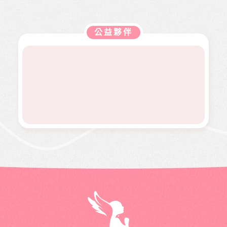
走路姿
迎接人
務方案
近貧家
於本會
益、生
勢異常
生下一
推動，
庭，協
公益服
活、心
到院檢
階段，
照顧到
助他們
務工
靈、健
查，確
她卻因
更多弱
公益夥伴
度過經
作，如
康、人
診罹患
病無法
勢族
濟困
熱氣球
文傳遞
骨肉癌
面試工
群。
境。
升空、
正能量
二期。
作而感
當我們
及價值
因病況
到沮
同在醫
觀，是
變化太
喪。婕
起、愛
本刊物
快，切
婕在校
有為、
的發行
除後腫
原是熱
志願服
理念。
瘤又馬
舞社成
務、物
邀請您
上復
員，個
資捐助
長期駐
發，短
性活潑
等各項
印 本刊
短幾個
開朗，
服務。
物，助
月內就
113年年
印價每
開刀兩
底時，
本66
次，最
因一次
元，一
後只好
小感冒
年12期
截肢保
久咳不
共700
命。
癒，二
元，邀
個月後
請您和
意外檢
萬海航
查出罹
運慈善
患罕見
基金會