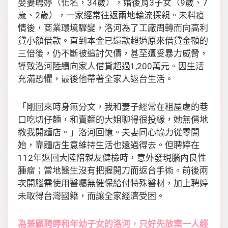
娶妻聘婷（化名，34歲），婚後育3子女（9歲、7
歲、2歲），一家經常往返兩地輪流探親。未料疫
情後，商業環境驟變，洛河為了工廠周轉而向高利
貸小額借款。直到本金已還款超過原來借貸金額的
三倍後，仍不斷被追討欠債，甚至遭受暴力威脅，
導致洛河陸續向家人借貸超過1,200萬元。因生活
充滿恐懼，最後他帶著全家人返台生活。
「剛回來時身無分文，我和妻子經常在租屋處的巷
口吃切仔麵，和賣麵的大姐聊得很投緣，她無償地
教我開麵店。」洛河回憶。夫妻同心協力從零開
始，靠麵店生意維持生活也還過得去。但聘婷在
112年返回大陸陪親友健檢時，意外發現腦內良性
腫瘤；當地醫生沒有把握開刀而返台手術。前後兩
次開腦需使用醫囑無健保給付特殊醫材，加上聘婷
未取得台灣國籍，而讓全家經濟受困。
為兼顧聘婷和年幼子女的洛河，只好先放棄一人經