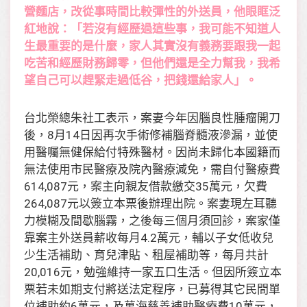
營麵店，改從事時間比較彈性的外送員，他眼眶泛
紅地說：「若沒有經歷過這些事，我可能不知道人
生最重要的是什麼，家人其實沒有義務要跟我一起
吃苦和經歷財務歸零，但他們還是全力幫我，我希
望自己可以趕緊走過低谷，把錢還給家人」。
台北榮總朱社工表示，案妻今年因腦良性腫瘤開刀
後，8月14日因再次手術修補腦脊髓液滲漏，並使
用醫囑無健保給付特殊醫材。因尚未歸化本國籍而
無法使用市民醫療及院內醫療減免，需自付醫療費
614,087元，案主向親友借款繳交35萬元，欠費
264,087元以簽立本票後辦理出院。案妻現左耳聽
力模糊及間歇腦霧，之後每三個月須回診，案家僅
靠案主外送員薪收每月4.2萬元，輔以子女低收兒
少生活補助、育兒津貼、租屋補助等，每月共計
20,016元，勉強維持一家五口生活。但因所簽立本
票若未如期支付將送法定程序，已募得其它民間單
位補助約6萬元，及萬海慈善補助醫療費10萬元，