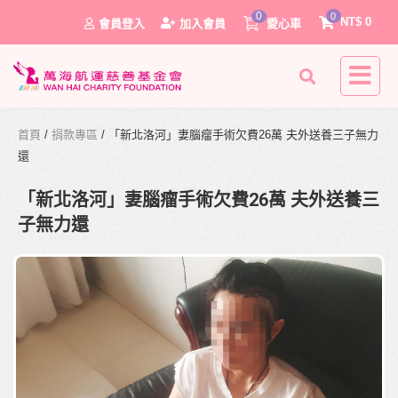
0
0
NT$
0
會員登入
加入會員
愛心車
首頁
/
捐款專區
/ 「新北洛河」妻腦瘤手術欠費26萬 夫外送養三子無力
還
「新北洛河」妻腦瘤手術欠費26萬 夫外送養三
子無力還
0