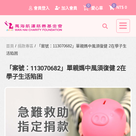
0
0
NT$
0
會員登入
加入會員
愛心車
首頁
/
捐款專區
/ 「案號：113070682」單親媽中風須復健 2在學子生
活陷困
「案號：113070682」單親媽中風須復健 2在
學子生活陷困
0