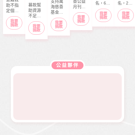
支持萬
善公益
名，6
名，20
募款幫
助不指
海慈善
月刊
歲），
歲）今
助資源
定個案
基金會
「停泊
我要
我要
本該快
年6月底
不足的
捐款，
我要
長期性
棧」於
捐款
捐款
快樂樂
剛從商
中小型
捐款
我要
募款所
我要
服務方
每月10
上學的
專畢
捐款
我要
社福單
捐款
得幫助
案推
日出
捐款
年紀，
業，眼
位，協
本會急
展。捐
刊，文
去年11
見同學
助在地
難救助
款金額
章主題
月，因
們開心
弱勢服
扶助之
全數用
包含公
走路姿
迎接人
務方案
近貧家
於本會
益、生
勢異常
生下一
推動，
庭，協
公益服
活、心
到院檢
階段，
照顧到
助他們
務工
靈、健
查，確
她卻因
更多弱
公益夥伴
度過經
作，如
康、人
診罹患
病無法
勢族
濟困
熱氣球
文傳遞
骨肉癌
面試工
群。
境。
升空、
正能量
二期。
作而感
當我們
及價值
因病況
到沮
同在醫
觀，是
變化太
喪。婕
起、愛
本刊物
快，切
婕在校
有為、
的發行
除後腫
原是熱
志願服
理念。
瘤又馬
舞社成
務、物
邀請您
上復
員，個
資捐助
長期駐
發，短
性活潑
等各項
印 本刊
短幾個
開朗，
服務。
物，助
月內就
113年年
印價每
開刀兩
底時，