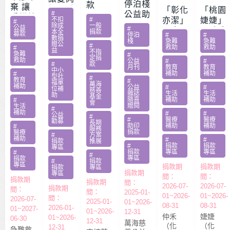
停泊棧
款
棄 讓
耀 – 公
「彰化
「桃園
#
公益助
愛繼續
益服務
不扣
#
亦潔」
婕婕」
#
印
除成
一般
– 急難
公益
#
方案補
男童骨
20歲女
本全
捐款
募款
停泊
#
#
家庭扶
數捐
助專案
肉癌截
罹肺部
棧
急難
急難
贈公
#
救助
救助
助專案
#
勸募活
益
肢化療
罕病
不指
急難
#
定捐
動指定
救助
受暴單
父兼多
公益
#
#
#
款
月刊
教育
教育
捐款
中小
親媽照
份工愁
補助
補助
#
型社
#
教育
#
顧陷困
醫費
福單
萬海
補助
公益
#
#
位補
慈善
雜誌
生活
生活
助
基金
隨喜
補助
補助
#
會
贈閱
生活
#
補助
#
#
公益
#
#
醫療
醫療
勸募
長期
助印
補助
補助
#
服務
捐款
醫療
#
方案
補助
#
#
捐款
推展
#
捐款
捐款
專區
捐款
專區
專區
#
#
專區
捐款
#
捐款
專區
捐款期
捐款期
捐款
專區
捐款期
專區
間：
間：
捐款期
捐款期
間：
2026-07-
2026-07-
捐款期
間：
間：
2025-01-
01~2026-
01~2026-
間：
2026-07-
2025-01-
01~2026-
08-31
08-31
2026-01-
01~2027-
01~2026-
12-31
仲禾
婕婕
01~2026-
06-30
12-31
萬海慈
（化
（化
12-31
急難救