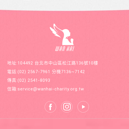
本66
次，最
因一次
元，一
後只好
小感冒
年12期
截肢保
久咳不
共700
命。
癒，二
元，邀
個月後
請您和
意外檢
萬海航
查出罹
運慈善
患罕見
基金會
疾病囊
在公益
狀纖維
的路
化症
上，共
地址:104492 台北市中山區松江路136號10樓
同打造
善循環
電話:
(02) 2567-7961
分機7136~7142
的美麗
新世
傳真:
(02) 2541-8093
界。
信箱:
service@wanhai-charity.org.tw