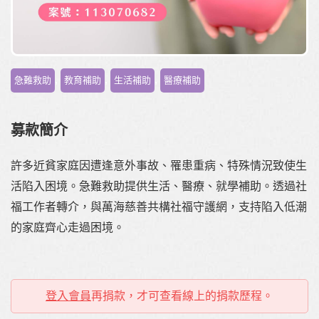
,
,
,
急難救助
教育補助
生活補助
醫療補助
募款簡介
許多近貧家庭因遭逢意外事故、罹患重病、特殊情況致使生
活陷入困境。急難救助提供生活、醫療、就學補助。透過社
福工作者轉介，與萬海慈善共構社福守護網，支持陷入低潮
的家庭齊心走過困境。
登入會員
再捐款，才可查看線上的捐款歷程。