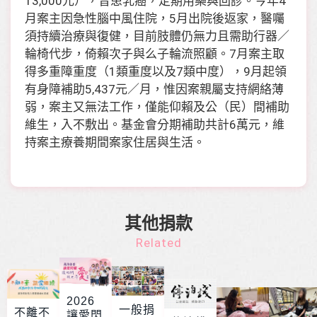
13,000元），曾患乳癌，定期用藥與回診。今年4
月案主因急性腦中風住院，5月出院後返家，醫囑
須持續治療與復健，目前肢體仍無力且需助行器／
輪椅代步，倚賴次子與么子輪流照顧。7月案主取
得多重障重度（1類重度以及7類中度），9月起領
有身障補助5,437元／月，惟因案親屬支持網絡薄
弱，案主又無法工作，僅能仰賴及公（民）間補助
維生，入不敷出。基金會分期補助共計6萬元，維
持案主療養期間案家住居與生活。
其他捐款
Related
2026
一般捐
不離不
讓愛閃