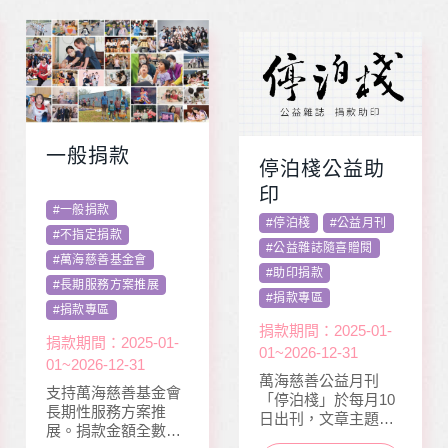
一般捐款
停泊棧公益助
印
#
一般捐款
#
停泊棧
#
公益月刊
#
不指定捐款
#
公益雜誌隨喜贈閱
#
萬海慈善基金會
#
助印捐款
#
長期服務方案推展
#
捐款專區
#
捐款專區
捐款期間：2025-01-
捐款期間：2025-01-
01~2026-12-31
01~2026-12-31
萬海慈善公益月刊
支持萬海慈善基金會
「停泊棧」於每月10
長期性服務方案推
日出刊，文章主題包
展。捐款金額全數用
含公益、生活、心