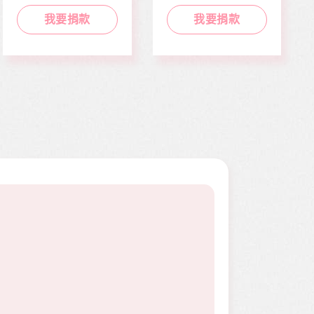
走路姿勢異常到院檢
迎接人生下一階段，
查，確診罹患骨肉癌
她卻因病無法面試工
我要捐款
我要捐款
二期。因病況變化太
作而感到沮喪。婕婕
快，切除後腫瘤又馬
在校原是熱舞社成
上復發，短短幾個月
員，個性活潑開朗，
內就開刀兩次，最後
113年年底時，因一
只好截肢保命。
次小感冒久咳不癒，
二個月後意外檢查出
罹患罕見疾病囊狀纖
維化症