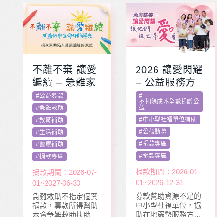
不離不棄 讓愛
2026 讓愛閃耀
繼續 – 急難家
– 公益服務方
庭扶助專案
案補助專案 勸
#
公益募款
#
不扣除成本全數捐贈公
募活動指定捐
益
#
急難救助
款
#
中小型社福單位補助
#
教育補助
#
公益勸募
#
生活補助
#
捐款專區
#
醫療補助
#
捐款專區
#
捐款專區
捐款期間：2026-01-
捐款期間：2026-07-
01~2026-12-31
01~2027-06-30
募款幫助資源不足的
急難救助不指定個案
中小型社福單位，協
捐款，募款所得幫助
助在地弱勢服務方案
本會急難救助扶助之