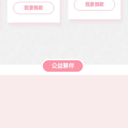
於本會公益服務工
靈、健康、人文傳遞
我要捐款
作，如熱氣球升空、
正能量及價值觀，是
我要捐款
當我們同在醫起、愛
本刊物的發行理念。
有為、志願服務、物
邀請您長期駐印 本刊
資捐助等各項服務。
物，助印價每本66
元，一年12期共700
元，邀請您和萬海航
運慈善基金會 在公益
的路上，共同打造善
循環的美麗新世界。
公益夥伴