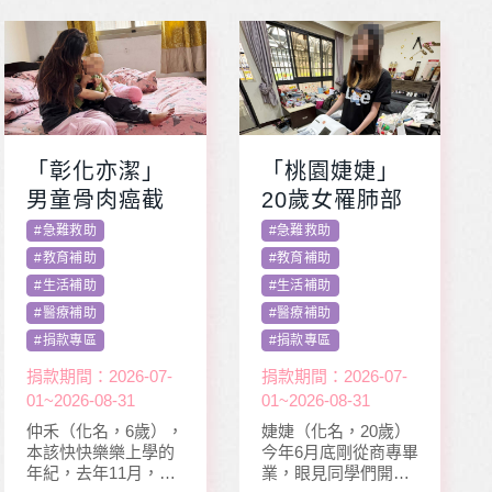
「彰化亦潔」
「桃園婕婕」
男童骨肉癌截
20歲女罹肺部
肢化療 受暴單
罕病 父兼多份
#
急難救助
#
急難救助
親媽照顧陷困
工愁醫費
#
教育補助
#
教育補助
#
生活補助
#
生活補助
#
醫療補助
#
醫療補助
#
捐款專區
#
捐款專區
捐款期間：2026-07-
捐款期間：2026-07-
01~2026-08-31
01~2026-08-31
仲禾（化名，6歲），
婕婕（化名，20歲）
本該快快樂樂上學的
今年6月底剛從商專畢
年紀，去年11月，因
業，眼見同學們開心