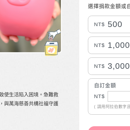
選擇捐款金額或
500
NT$
1,00
NT$
3,00
NT$
自訂金額
致使生活陷入困境。急難救
NT$
，與萬海慈善共構社福守護
( 請用阿拉伯數字