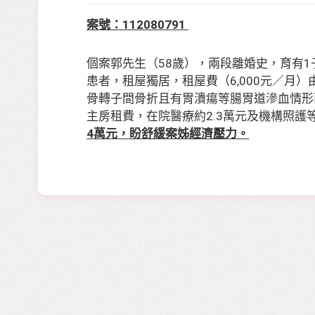
案號：
112080791
個案郭先生（
58
歲），兩段離婚史，育有
1
患者，租屋獨居，租屋費（
6,000
元／月）
骨轉子間骨折且有胃潰瘍等腸胃道滲血情形
主房租費，在院醫療約
2.3
萬元及機構照護
4
萬元，盼舒緩案姊經濟壓力。