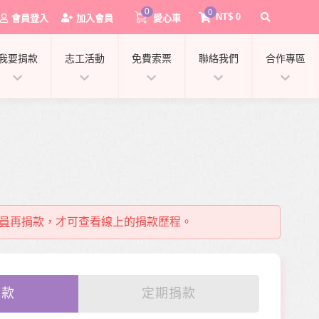
0
0
NT$
0
會員登入
加入會員
愛心車
我要捐款
志工活動
免費索票
聯絡我們
合作專區
員
再捐款，才可查看線上的捐款歷程。
0
捐款
定期捐款