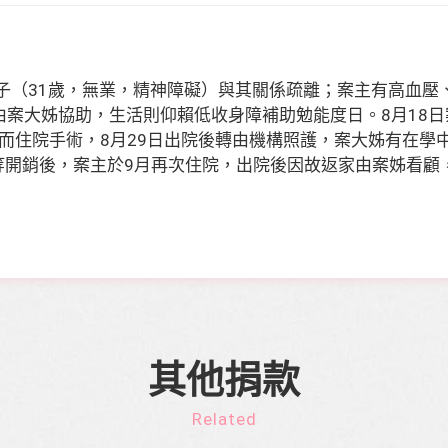
子（
31
歲，無業，精神障礙）與其關係疏離；案主有高血壓
由案大姊協助，生活則仰賴低收身障補助勉能度日。
8
月
18
日
而住院手術，
8
月
29
日出院後轉由機構照護，案大姊有在學
等開銷後，案主於
9
月再次住院，出院後因故返家由案姊看顧
其他捐款
Related