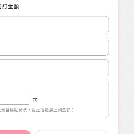
自訂金額
0
0
元
且勿含標點符號，或直接點選上列金額 )