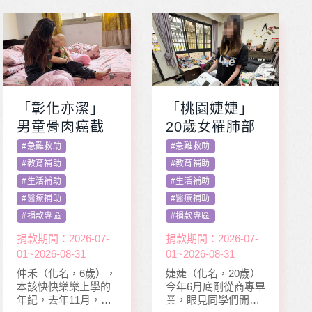
「彰化亦潔」
「桃園婕婕」
男童骨肉癌截
20歲女罹肺部
肢化療 受暴單
罕病 父兼多份
#
急難救助
#
急難救助
親媽照顧陷困
工愁醫費
#
教育補助
#
教育補助
#
生活補助
#
生活補助
#
醫療補助
#
醫療補助
#
捐款專區
#
捐款專區
捐款期間：2026-07-
捐款期間：2026-07-
01~2026-08-31
01~2026-08-31
仲禾（化名，6歲），
婕婕（化名，20歲）
本該快快樂樂上學的
今年6月底剛從商專畢
年紀，去年11月，因
業，眼見同學們開心