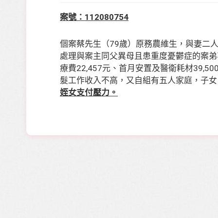
案號：
112080754
個案蔡先生（
79
歲）原務農維生，與妻二
處理與案主同父異母且患重度憂鬱症的案弟
療費
22,457
元、首月安置及醫衛耗材
39,50
髮工作收入不高，又自組有五人家庭，子女
姪女支付壓力。