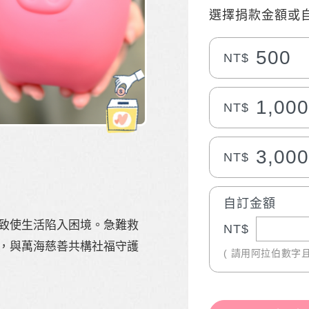
選擇捐款金額或
500
NT$
1,00
NT$
3,00
NT$
自訂金額
致使生活陷入困境。急難救
NT$
，與萬海慈善共構社福守護
( 請用阿拉伯數字