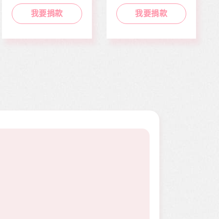
走路姿勢異常到院檢
迎接人生下一階段，
查，確診罹患骨肉癌
她卻因病無法面試工
我要捐款
我要捐款
二期。因病況變化太
作而感到沮喪。婕婕
快，切除後腫瘤又馬
在校原是熱舞社成
上復發，短短幾個月
員，個性活潑開朗，
內就開刀兩次，最後
113年年底時，因一
只好截肢保命。
次小感冒久咳不癒，
二個月後意外檢查出
罹患罕見疾病囊狀纖
維化症