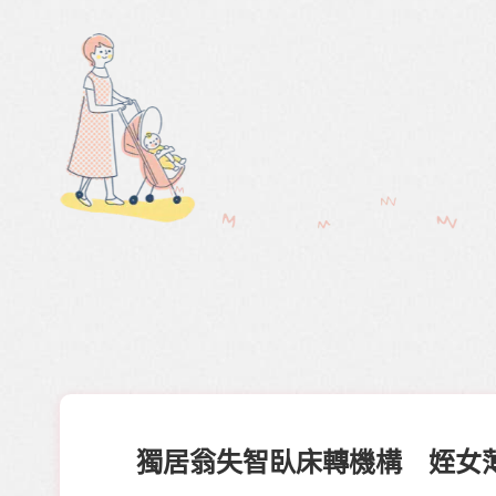
獨居翁失智臥床轉機構 姪女