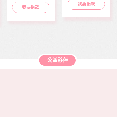
於本會公益服務工
靈、健康、人文傳遞
我要捐款
作，如熱氣球升空、
正能量及價值觀，是
我要捐款
當我們同在醫起、愛
本刊物的發行理念。
有為、志願服務、物
邀請您長期駐印 本刊
資捐助等各項服務。
物，助印價每本66
元，一年12期共700
元，邀請您和萬海航
運慈善基金會 在公益
的路上，共同打造善
循環的美麗新世界。
公益夥伴