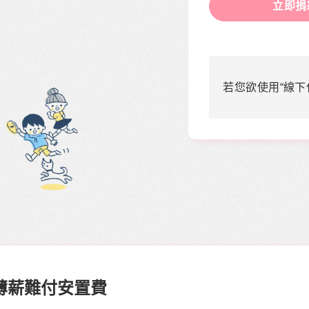
立即捐
若您欲使用“線下
薄薪難付安置費