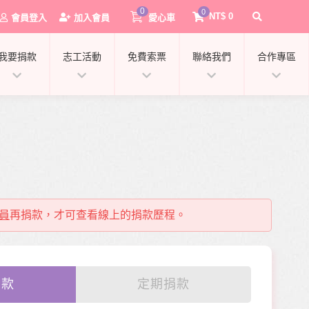
0
0
NT$
0
會員登入
加入會員
愛心車
我要捐款
志工活動
免費索票
聯絡我們
合作專區
員
再捐款，才可查看線上的捐款歷程。
0
捐款
定期捐款