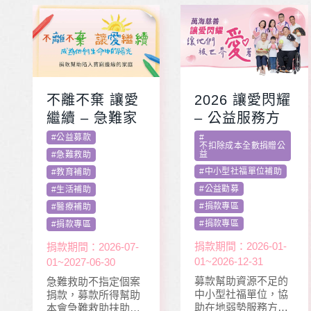
不離不棄 讓愛
2026 讓愛閃耀
繼續 – 急難家
– 公益服務方
庭扶助專案
案補助專案 勸
#
公益募款
#
不扣除成本全數捐贈公
募活動指定捐
益
#
急難救助
款
#
中小型社福單位補助
#
教育補助
#
公益勸募
#
生活補助
#
捐款專區
#
醫療補助
#
捐款專區
#
捐款專區
捐款期間：2026-01-
捐款期間：2026-07-
01~2026-12-31
01~2027-06-30
募款幫助資源不足的
急難救助不指定個案
中小型社福單位，協
捐款，募款所得幫助
助在地弱勢服務方案
本會急難救助扶助之