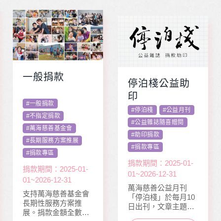
一般捐款
停泊棧公益助
印
#
一般捐款
#
停泊棧
#
公益月刊
#
不指定捐款
#
公益雜誌隨喜贈閱
#
萬海慈善基金會
#
助印捐款
#
長期服務方案推展
#
捐款專區
#
捐款專區
捐款期間：2025-01-
捐款期間：2025-01-
01~2026-12-31
01~2026-12-31
萬海慈善公益月刊
支持萬海慈善基金會
「停泊棧」於每月10
長期性服務方案推
日出刊，文章主題包
展。捐款金額全數用
含公益、生活、心