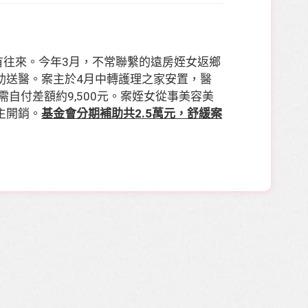
有往來。今年
3
月，不常聯繫的遠房姪女返鄉
助送醫。案主於
4
月中轉護理之家安置，醫
需自付差額約
9,500
元。案姪女從事美容美
主開銷。
基金會分期補助共
2.5
萬元，舒緩案