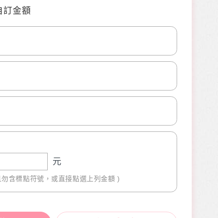
自訂金額
0
0
元
且勿含標點符號，或直接點選上列金額 )