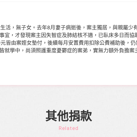
人生活，無子女。去年
8
月妻子病逝後，案主獨居，與親屬少
事宜，才發現案主因失智症及肺結核不適，已臥床多日而協
0
元皆由案姪女墊付，後續每月安置費用扣除公費補助後，仍
皆就學中，尚須照護重度憂鬱症的案弟，實無力額外負擔案
其他捐款
Related