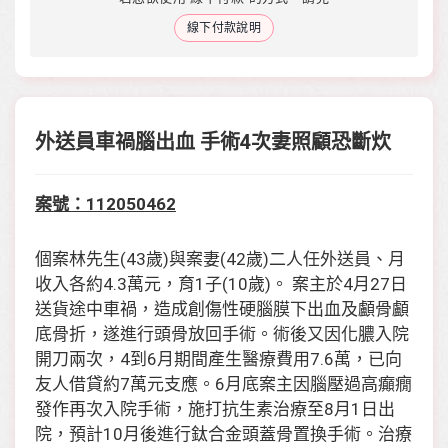
線下付款說明
外送員車禍腦出血 手術4次妻照顧恐斷炊
案號：
112050462
個案林先生
(43
歲
)
與案妻
(42
歲
)
二人任外送員、月
收入各約
4.3
萬元，育
1
子
(10
歲
)
。 案主於
4
月
27
日
送貨途中車禍，造成創傷性硬腦膜下出血及顱骨顱
底骨折，遂進行頭骨放回手術。術後又因化膿入院
開刀兩次，
4
到
6
月期間產生醫療費用
7.6
萬，已向
友人借貸約
7
萬元支應。
6
月底案主因腦壓過高癲癇
發作再次入院手術，施打抗生素治療至
8
月
1
日出
院，預計
10
月後進行鈦合金頭蓋骨置換手術。治療