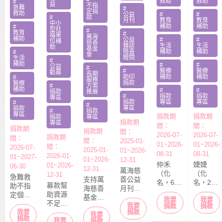
救助
救助
助專案
#
勸募活
益
肢化療
罕病
不指
急難
#
定捐
動指定
救助
受暴單
父兼多
公益
#
#
#
款
月刊
教育
教育
捐款
中小
親媽照
份工愁
補助
補助
#
型社
#
教育
#
顧陷困
醫費
福單
萬海
補助
公益
#
#
位補
慈善
雜誌
生活
生活
助
基金
隨喜
補助
補助
#
會
贈閱
生活
#
補助
#
#
公益
#
#
醫療
醫療
勸募
長期
助印
補助
補助
#
服務
捐款
醫療
#
方案
補助
#
#
捐款
推展
#
捐款
捐款
專區
捐款
專區
專區
#
#
專區
捐款
#
捐款
專區
捐款期
捐款期
捐款
專區
捐款期
專區
間：
間：
捐款期
捐款期
間：
2026-07-
2026-07-
捐款期
間：
間：
2025-01-
01~2026-
01~2026-
間：
2026-07-
2025-01-
01~2026-
08-31
08-31
2026-01-
01~2027-
01~2026-
12-31
仲禾
婕婕
01~2026-
06-30
12-31
萬海慈
（化
（化
12-31
急難救
支持萬
善公益
名，6
名，20
募款幫
助不指
海慈善
月刊
歲），
歲）今
助資源
定個案
基金會
「停泊
我要
我要
本該快
年6月底
不足的
捐款，
我要
長期性
棧」於
捐款
捐款
快樂樂
剛從商
中小型
捐款
我要
募款所
我要
服務方
每月10
上學的
專畢
捐款
我要
社福單
捐款
得幫助