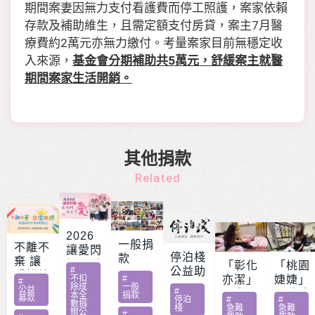
期間案妻因無力支付看護費而停工照護，案家依賴
存款及補助維生，且需定額支付房貸，案主
7
月醫
療費約
2
萬元亦無力繳付。考量案家目前無穩定收
入來源，
基金會分期補助共
5
萬元，舒緩案主就醫
期間案家生活開銷。
其他捐款
Related
2026
一般捐
不離不
讓愛閃
停泊棧
款
棄 讓
耀 – 公
「彰化
「桃園
#
公益助
愛繼續
益服務
不扣
#
亦潔」
婕婕」
#
印
除成
一般
– 急難
公益
#
方案補
男童骨
20歲女
本全
捐款
募款
停泊
#
#
家庭扶
數捐
助專案
肉癌截
罹肺部
棧
急難
急難
贈公
#