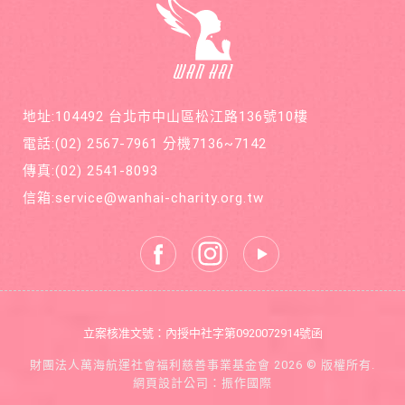
請您和
意外檢
萬海航
查出罹
運慈善
患罕見
基金會
疾病囊
在公益
狀纖維
的路
化症
上，共
地址:104492 台北市中山區松江路136號10樓
同打造
善循環
電話:
(02) 2567-7961
分機7136~7142
的美麗
新世
傳真:
(02) 2541-8093
界。
信箱:
service@wanhai-charity.org.tw
立案核准文號：內授中社字第0920072914號函
財團法人萬海航運社會福利慈善事業基金會 2026 © 版權所有.
網頁設計公司
：振作國際