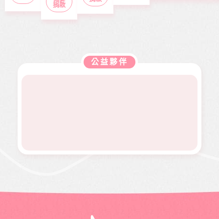
案推
日出
捐款
年紀，
業，眼
位，協
本會急
展。捐
刊，文
去年11
見同學
助在地
難救助
款金額
章主題
月，因
們開心
弱勢服
扶助之
全數用
包含公
走路姿
迎接人
務方案
近貧家
於本會
益、生
勢異常
生下一
推動，
庭，協
公益服
活、心
到院檢
階段，
照顧到
助他們
務工
靈、健
查，確
她卻因
更多弱
公益夥伴
度過經
作，如
康、人
診罹患
病無法
勢族
濟困
熱氣球
文傳遞
骨肉癌
面試工
群。
境。
升空、
正能量
二期。
作而感
當我們
及價值
因病況
到沮
同在醫
觀，是
變化太
喪。婕
起、愛
本刊物
快，切
婕在校
有為、
的發行
除後腫
原是熱
志願服
理念。
瘤又馬
舞社成
務、物
邀請您
上復
員，個
資捐助
長期駐
發，短
性活潑
等各項
印 本刊
短幾個
開朗，
服務。
物，助
月內就
113年年
印價每
開刀兩
底時，
本66
次，最
因一次
元，一
後只好
小感冒
年12期
截肢保
久咳不
共700
命。
癒，二
元，邀
個月後