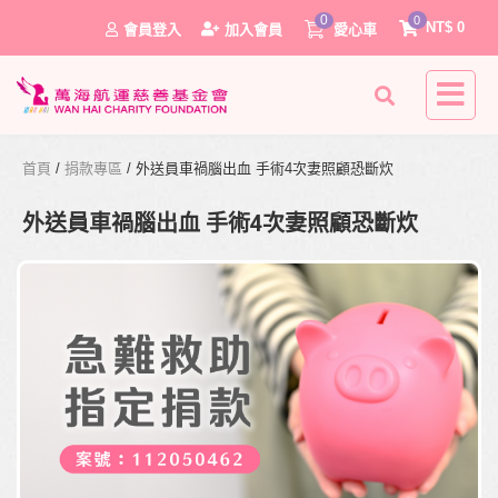
0
0
NT$
0
會員登入
加入會員
愛心車
首頁
/
捐款專區
/ 外送員車禍腦出血 手術4次妻照顧恐斷炊
外送員車禍腦出血 手術4次妻照顧恐斷炊
0