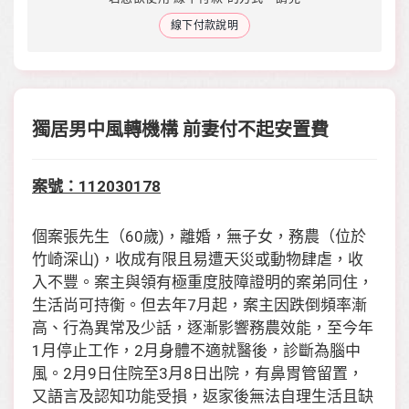
線下付款說明
獨居男中風轉機構 前妻付不起安置費
案號：112030178
個案張先生（60歲)，離婚，無子女，務農（位於
竹崎深山)，收成有限且易遭天災或動物肆虐，收
入不豐。案主與領有極重度肢障證明的案弟同住，
生活尚可持衡。但去年7月起，案主因跌倒頻率漸
高、行為異常及少話，逐漸影響務農效能，至今年
1月停止工作，2月身體不適就醫後，診斷為腦中
風。2月9日住院至3月8日出院，有鼻胃管留置，
又語言及認知功能受損，返家後無法自理生活且缺