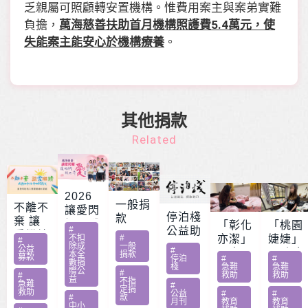
乏親屬可照顧轉安置機構。惟費用案主與案弟實難
負擔，
萬海慈善扶助首月機構照護費5.4萬元，使
失能案主能安心於機構療養
。
其他捐款
Related
2026
一般捐
不離不
讓愛閃
停泊棧
款
棄 讓
耀 – 公
「彰化
「桃園
#
公益助
愛繼續
益服務
不扣
#
亦潔」
婕婕」
#
印
除成
一般
– 急難
公益
#
方案補
男童骨
20歲女
本全
捐款
募款
停泊
#
#
家庭扶
數捐
助專案
肉癌截
罹肺部
棧
急難
急難
贈公
#
救助
救助
助專案
#
勸募活
益
肢化療
罕病
不指
急難
#
定捐
動指定
救助
受暴單
父兼多
公益
#
#
#
款
月刊
教育
教育
捐款
中小
親媽照
份工愁