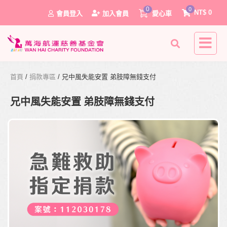
0
0
NT$
0
會員登入
加入會員
愛心車
首頁
/
捐款專區
/ 兄中風失能安置 弟肢障無錢支付
兄中風失能安置 弟肢障無錢支付
0