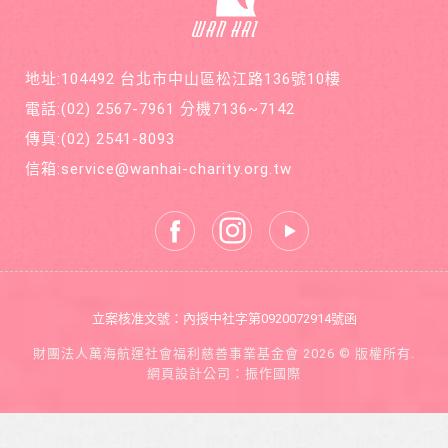
基金會
疾病囊
在公益
狀纖維
的路
化症
上，共
地址:104492 台北市中山區松江路136號10樓
同打造
善循環
電話:
(02) 2567-7961
分機7136~7142
的美麗
新世
傳真:
(02) 2541-8093
界。
信箱:
service@wanhai-charity.org.tw
立案核准文號：內授中社字第0920072914號函
財團法人萬海航運社會福利慈善事業基金會 2026 © 版權所有.
網頁設計公司
：振作國際