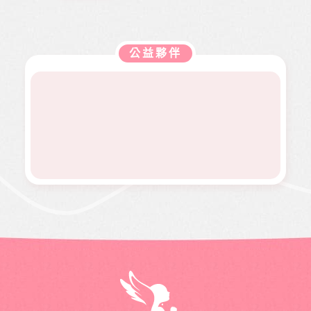
弱勢服
扶助之
全數用
包含公
走路姿
迎接人
務方案
近貧家
於本會
益、生
勢異常
生下一
推動，
庭，協
公益服
活、心
到院檢
階段，
照顧到
助他們
務工
靈、健
查，確
她卻因
更多弱
公益夥伴
度過經
作，如
康、人
診罹患
病無法
勢族
濟困
熱氣球
文傳遞
骨肉癌
面試工
群。
境。
升空、
正能量
二期。
作而感
當我們
及價值
因病況
到沮
同在醫
觀，是
變化太
喪。婕
起、愛
本刊物
快，切
婕在校
有為、
的發行
除後腫
原是熱
志願服
理念。
瘤又馬
舞社成
務、物
邀請您
上復
員，個
資捐助
長期駐
發，短
性活潑
等各項
印 本刊
短幾個
開朗，
服務。
物，助
月內就
113年年
印價每
開刀兩
底時，
本66
次，最
因一次
元，一
後只好
小感冒
年12期
截肢保
久咳不
共700
命。
癒，二
元，邀
個月後
請您和
意外檢
萬海航
查出罹
運慈善
患罕見