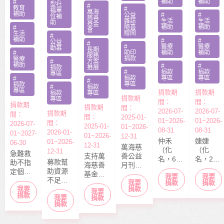
補助
補助
#
型社
#
教育
#
顧陷困
醫費
福單
萬海
補助
公益
#
#
位補
慈善
雜誌
生活
生活
助
基金
隨喜
補助
補助
#
會
贈閱
生活
#
補助
#
#
公益
#
#
醫療
醫療
勸募
長期
助印
補助
補助
#
服務
捐款
醫療
#
方案
補助
#
#
捐款
推展
#
捐款
捐款
專區
捐款
專區
專區
#
#
專區
捐款
#
捐款
專區
捐款期
捐款期
捐款
專區
捐款期
專區
間：
間：
捐款期
捐款期
間：
2026-07-
2026-07-
捐款期
間：
間：
2025-01-
01~2026-
01~2026-
間：
2026-07-
2025-01-
01~2026-
08-31
08-31
2026-01-
01~2027-
01~2026-
12-31
仲禾
婕婕
01~2026-
06-30
12-31
萬海慈
（化
（化
12-31
急難救
支持萬
善公益
名，6
名，20
募款幫
助不指
海慈善
月刊
歲），
歲）今
助資源
定個案
基金會
「停泊
我要
我要
本該快
年6月底
不足的
捐款，
我要
長期性
棧」於
捐款
捐款
快樂樂
剛從商
中小型
捐款
我要
募款所
我要
服務方
每月10
上學的
專畢
捐款
我要
社福單
捐款
得幫助
案推
日出
捐款
年紀，
業，眼
位，協
本會急
展。捐
刊，文
去年11
見同學
助在地
難救助
款金額
章主題
月，因
們開心