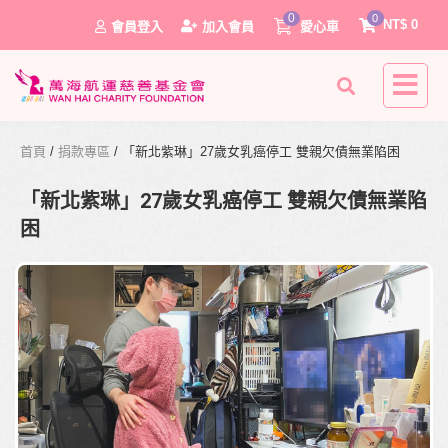
0
0
NT$
0
會員登入
加入會員
愛心車
首頁
/
捐款專區
/ 「新北紫琳」27歲女乳癌停工 雙親欠債無業陷困
「新北紫琳」27歲女乳癌停工 雙親欠債無業陷
困
0