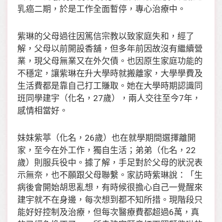
乳癌二期，於是工作全面暫停，專心治療中。
紫琳的父母過往因篤信宗教以致家庭失和，經了
解，父母以前開設香舖，但多年前因故沒有繼續營
業，現父母無業又在外欠債。也因原生家庭功能的
不穩定，讓紫琳在升大學時就搬離家，大學學費及
生活費都是靠自己打工賺取。她在大學時期認識同
班同學建宇（化名，27歲），兩人交往至今7年，
感情相當好。
妹妹紫葶（化名，26歲）也在就學期間選擇離開
家，至今在外工作，獨自生活；弟弟（化名，22
歲）則服兵役中。據了解，手足對於父母的狀況表
示無奈，也不願跟父母聯繫。家訪時紫琳說：「生
病後會開始胡思亂想，有時候很擔心自己一覺醒來
建宇就不在身邊，每次想到都不知所措。現階段只
能好好控制及治療，但每次醫療費都超過6萬，真