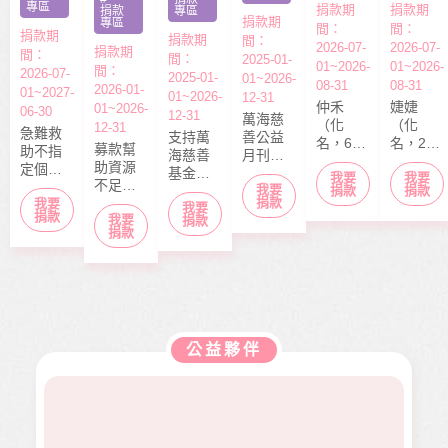
專區
捐款期
捐款期
捐款
專區
捐款期
專區
間：
間：
捐款期
捐款期
間：
2026-07-
2026-07-
捐款期
間：
間：
2025-01-
01~2026-
01~2026-
間：
2026-07-
2025-01-
01~2026-
08-31
08-31
2026-01-
01~2027-
01~2026-
12-31
仲禾
婕婕
01~2026-
06-30
12-31
萬海慈
（化
（化
12-31
急難救
支持萬
善公益
名，6
名，20
募款幫
助不指
海慈善
月刊
歲），
歲）今
助資源
定個案
基金會
「停泊
我要
我要
本該快
年6月底
不足的
捐款，
我要
長期性
棧」於
捐款
捐款
快樂樂
剛從商
中小型
捐款
我要
募款所
我要
服務方
每月10
上學的
專畢
捐款
我要
社福單
捐款
得幫助
案推
日出
捐款
年紀，
業，眼
位，協
本會急
展。捐
刊，文
去年11
見同學
助在地
難救助
款金額
章主題
月，因
們開心
弱勢服
扶助之
全數用
包含公
走路姿
迎接人
務方案
近貧家
於本會
益、生
勢異常
生下一
推動，
庭，協
公益服
活、心
到院檢
階段，
照顧到
助他們
務工
靈、健
查，確
她卻因
更多弱
公益夥伴
度過經
作，如
康、人
診罹患
病無法
勢族
濟困
熱氣球
文傳遞
骨肉癌
面試工
群。
境。
升空、
正能量
二期。
作而感
當我們
及價值
因病況
到沮
同在醫
觀，是
變化太
喪。婕
起、愛
本刊物