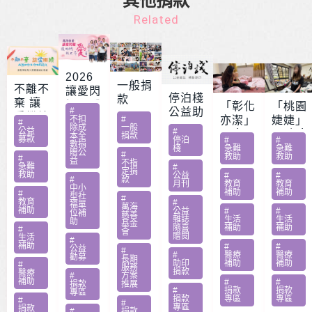
其他捐款
Related
2026
一般捐
不離不
讓愛閃
停泊棧
款
棄 讓
耀 – 公
「彰化
「桃園
#
公益助
愛繼續
益服務
不扣
#
亦潔」
婕婕」
#
印
除成
一般
– 急難
公益
#
方案補
男童骨
20歲女
本全
捐款
募款
停泊
#
#
家庭扶
數捐
助專案
肉癌截
罹肺部
棧
急難
急難
贈公
#
救助
救助
助專案
#
勸募活
益
肢化療
罕病
不指
急難
#
定捐
動指定
救助
受暴單
父兼多
公益
#
#
#
款
月刊
教育
教育
捐款
中小
親媽照
份工愁
補助
補助
#
型社
#
教育
#
顧陷困
醫費
福單
萬海
補助
公益
#
#
位補
慈善
雜誌
生活
生活
助
基金
隨喜
補助
補助
#
會
贈閱
生活
#
補助
#
#
公益
#
#
醫療
醫療
勸募
長期
助印
補助
補助
#
服務
捐款
醫療
#
方案
補助
#
#
捐款
推展
#
捐款
捐款
專區
捐款
專區
專區
#
#
專區
捐款
#
捐款