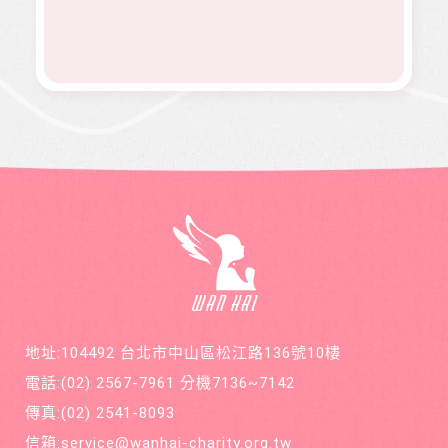
快，切
婕在校
有為、
的發行
除後腫
原是熱
志願服
理念。
瘤又馬
舞社成
務、物
邀請您
上復
員，個
資捐助
長期駐
發，短
性活潑
等各項
印 本刊
短幾個
開朗，
服務。
物，助
月內就
113年年
印價每
開刀兩
底時，
本66
次，最
因一次
元，一
後只好
小感冒
年12期
截肢保
久咳不
共700
命。
癒，二
元，邀
個月後
請您和
意外檢
萬海航
查出罹
運慈善
患罕見
基金會
疾病囊
在公益
狀纖維
的路
化症
上，共
地址:104492 台北市中山區松江路136號10樓
同打造
善循環
電話:
(02) 2567-7961
分機7136~7142
的美麗
新世
傳真:
(02) 2541-8093
界。
信箱:
service@wanhai-charity.org.tw