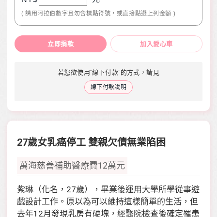
( 請用阿拉伯數字且勿含標點符號，或直接點選上列金額 )
立即捐款
加入愛心車
若您欲使用“線下付款”的方式，請見
線下付款說明
27歲女乳癌停工 雙親欠債無業陷困
萬海慈善補助醫療費12萬元
紫琳（化名，27歲），畢業後運用大學所學從事遊
戲設計工作。原以為可以維持這樣簡單的生活，但
去年12月發現乳房有硬塊，經醫院檢查後確定罹患