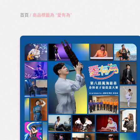
首頁
/ 商品標籤為 “愛有為”