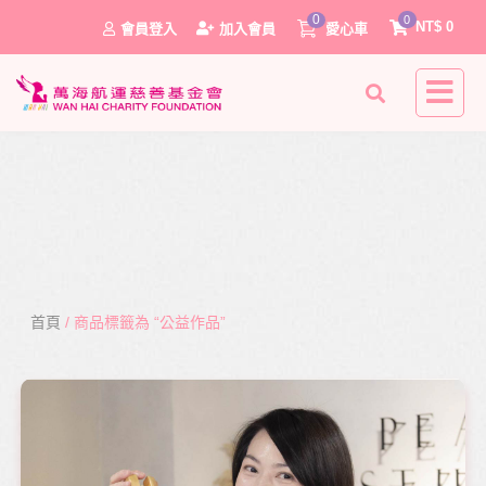
0
0
NT$
0
會員登入
加入會員
愛心車
首頁
/ 商品標籤為 “公益作品”
0