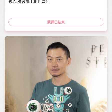
藝人 廖奕琁｜創作公仔
競標已結束