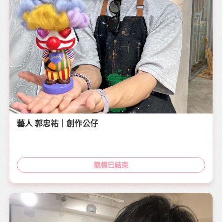
藝人 郭忠祐｜創作公仔
競標已結束