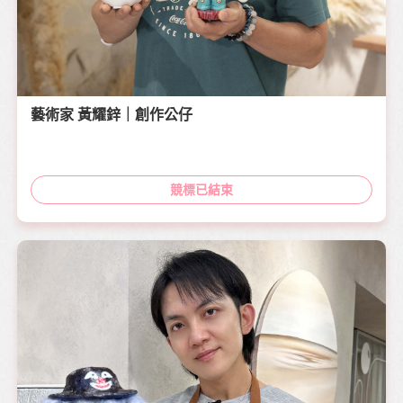
藝術家 黃耀鋅｜創作公仔
競標已結束