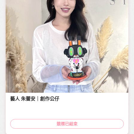
藝人 朱蕾安｜創作公仔
競標已結束