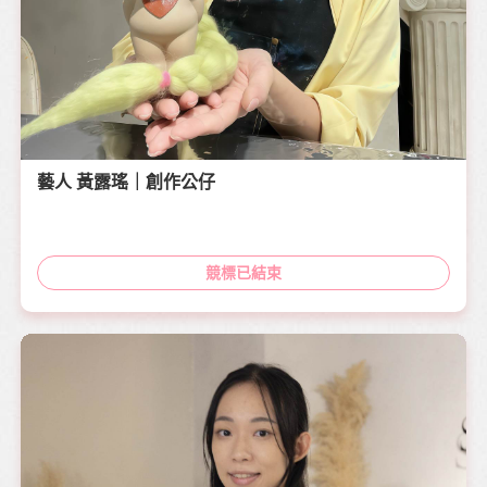
藝人 黃露瑤｜創作公仔
競標已結束