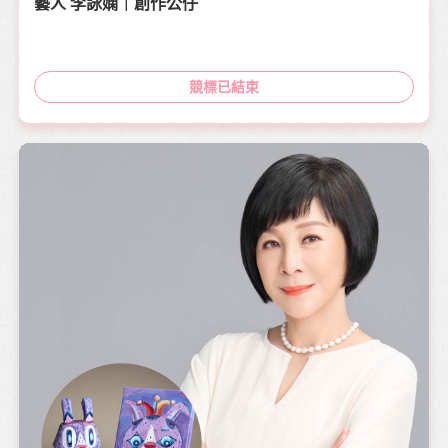
藝人 李詠嫻｜創作公仔
競標已結束