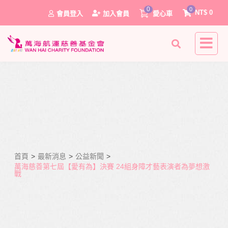
0
0
NT$
0
會員登入
加入會員
愛心車
首頁
>
最新消息
>
公益新聞
>
0
萬海慈善第七屆【愛有為】決賽 24組身障才藝表演者為夢想激
戰